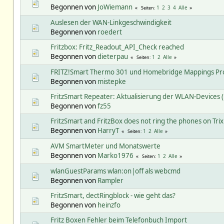
Begonnen von
JoWiemann
1
2
3
4
Alle
Seiten
Auslesen der WAN-Linkgeschwindigkeit
Begonnen von
roedert
Fritzbox: Fritz_Readout_API_Check reached
Begonnen von
dieterpau
1
2
Alle
Seiten
FRITZ!Smart Thermo 301 und Homebridge Mappings Pro
Begonnen von
mistepke
FritzSmart Repeater: Aktualisierung der WLAN-Devices
Begonnen von
fz55
FritzSmart and FritzBox does not ring the phones on Trix
Begonnen von
HarryT
1
2
Alle
Seiten
AVM SmartMeter und Monatswerte
Begonnen von
Marko1976
1
2
Alle
Seiten
wlanGuestParams wlan:on|off als webcmd
Begonnen von
Rampler
FritzSmart, dectRingblock - wie geht das?
Begonnen von
heinzfo
Fritz Boxen Fehler beim Telefonbuch Import