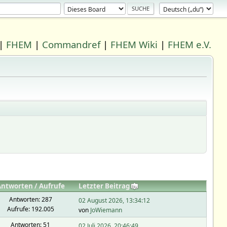
|
FHEM
|
Commandref
|
FHEM Wiki
|
FHEM e.V.
Antworten
/
Aufrufe
Letzter Beitrag
Antworten: 287
02 August 2026, 13:34:12
Aufrufe: 192.005
von
JoWiemann
Antworten: 51
02 Juli 2026, 20:46:49