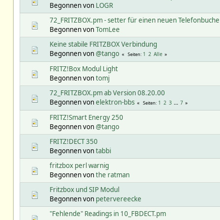
Begonnen von
LOGR
72_FRITZBOX.pm - setter für einen neuen Telefonbuche
Begonnen von
TomLee
Keine stabile FRITZBOX Verbindung
Begonnen von
@tango
1
2
Alle
Seiten
FRITZ!Box Modul Light
Begonnen von
tomj
72_FRITZBOX.pm ab Version 08.20.00
Begonnen von
elektron-bbs
1
2
3
...
7
Seiten
FRITZ!Smart Energy 250
Begonnen von
@tango
FRITZ!DECT 350
Begonnen von
tabbi
fritzbox perl warnig
Begonnen von
the ratman
Fritzbox und SIP Modul
Begonnen von
petervereecke
"Fehlende" Readings in 10_FBDECT.pm