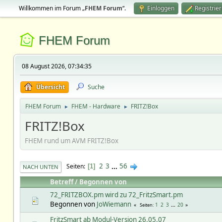
Willkommen im Forum „
FHEM Forum
“.
Einloggen
Registrie
FHEM Forum
08 August 2026, 07:34:35
Übersicht
Suche
FHEM Forum
FHEM - Hardware
FRITZ!Box
►
►
FRITZ!Box
FHEM rund um AVM FRITZ!Box
2
3
...
56
Seiten
1
NACH UNTEN
Betreff
/
Begonnen von
72_FRITZBOX.pm wird zu 72_FritzSmart.pm
Begonnen von
JoWiemann
1
2
3
...
20
Seiten
FritzSmart ab Modul-Version 26.05.07