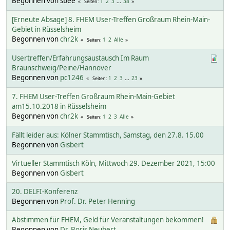
Begonnen von sbee
1
2
3
...
38
Seiten
[Erneute Absage] 8. FHEM User-Treffen Großraum Rhein-Main-
Gebiet in Rüsselsheim
Begonnen von
chr2k
1
2
Alle
Seiten
Usertreffen/Erfahrungsaustausch Im Raum
Braunschweig/Peine/Hannover
Begonnen von
pc1246
1
2
3
...
23
Seiten
7. FHEM User-Treffen Großraum Rhein-Main-Gebiet
am15.10.2018 in Rüsselsheim
Begonnen von
chr2k
1
2
3
Alle
Seiten
Fällt leider aus: Kölner Stammtisch, Samstag, den 27.8. 15.00
Begonnen von
Gisbert
Virtueller Stammtisch Köln, Mittwoch 29. Dezember 2021, 15:00
Begonnen von
Gisbert
20. DELFI-Konferenz
Begonnen von
Prof. Dr. Peter Henning
Abstimmen für FHEM, Geld für Veranstaltungen bekommen!
Begonnen von
Dr. Boris Neubert