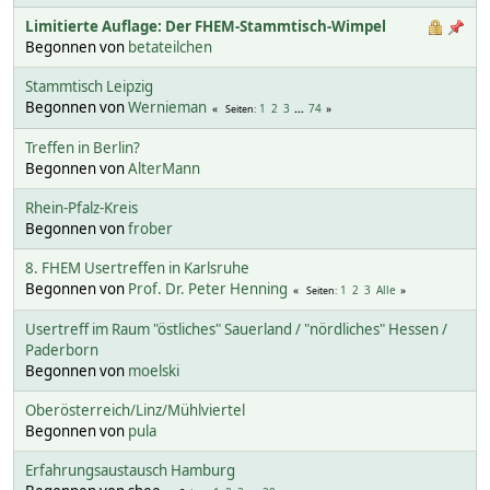
Limitierte Auflage: Der FHEM-Stammtisch-Wimpel
Begonnen von
betateilchen
Stammtisch Leipzig
Begonnen von
Wernieman
1
2
3
...
74
Seiten
Treffen in Berlin?
Begonnen von
AlterMann
Rhein-Pfalz-Kreis
Begonnen von
frober
8. FHEM Usertreffen in Karlsruhe
Begonnen von
Prof. Dr. Peter Henning
1
2
3
Alle
Seiten
Usertreff im Raum "östliches" Sauerland / "nördliches" Hessen /
Paderborn
Begonnen von
moelski
Oberösterreich/Linz/Mühlviertel
Begonnen von
pula
Erfahrungsaustausch Hamburg