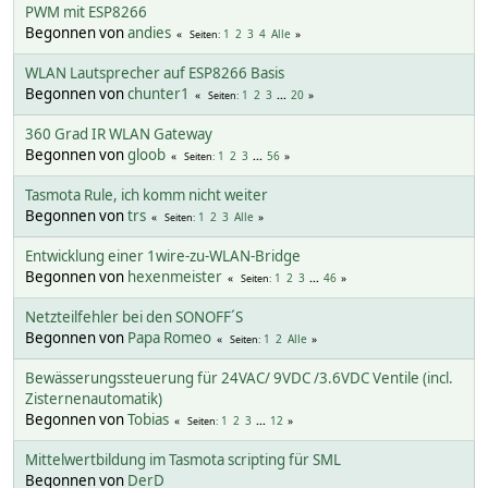
PWM mit ESP8266
Begonnen von
andies
1
2
3
4
Alle
Seiten
WLAN Lautsprecher auf ESP8266 Basis
Begonnen von
chunter1
1
2
3
...
20
Seiten
360 Grad IR WLAN Gateway
Begonnen von
gloob
1
2
3
...
56
Seiten
Tasmota Rule, ich komm nicht weiter
Begonnen von
trs
1
2
3
Alle
Seiten
Entwicklung einer 1wire-zu-WLAN-Bridge
Begonnen von
hexenmeister
1
2
3
...
46
Seiten
Netzteilfehler bei den SONOFF´S
Begonnen von
Papa Romeo
1
2
Alle
Seiten
Bewässerungssteuerung für 24VAC/ 9VDC /3.6VDC Ventile (incl.
Zisternenautomatik)
Begonnen von
Tobias
1
2
3
...
12
Seiten
Mittelwertbildung im Tasmota scripting für SML
Begonnen von
DerD