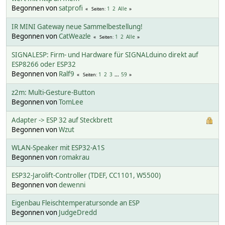
Begonnen von
satprofi
1
2
Alle
Seiten
IR MINI Gateway neue Sammelbestellung!
Begonnen von
CatWeazle
1
2
Alle
Seiten
SIGNALESP: Firm- und Hardware für SIGNALduino direkt auf
ESP8266 oder ESP32
Begonnen von
Ralf9
1
2
3
...
59
Seiten
z2m: Multi-Gesture-Button
Begonnen von
TomLee
Adapter -> ESP 32 auf Steckbrett
Begonnen von
Wzut
WLAN-Speaker mit ESP32-A1S
Begonnen von
romakrau
ESP32-Jarolift-Controller (TDEF, CC1101, W5500)
Begonnen von
dewenni
Eigenbau Fleischtemperatursonde an ESP
Begonnen von
JudgeDredd