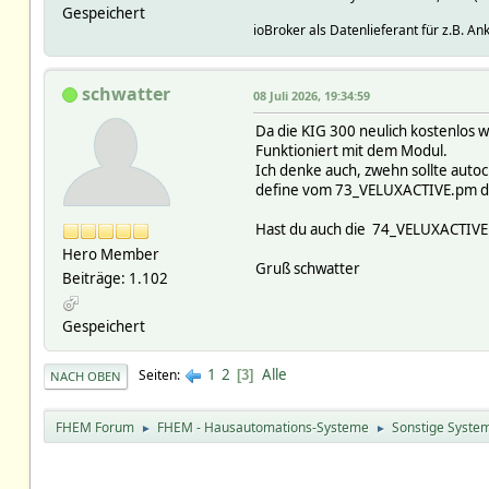
Gespeichert
ioBroker als Datenlieferant für z.B. A
schwatter
08 Juli 2026, 19:34:59
Da die KIG 300 neulich kostenlos w
Funktioniert mit dem Modul.
Ich denke auch, zwehn sollte auto
define vom 73_VELUXACTIVE.pm die
Hast du auch die 74_VELUXACTIVE
Hero Member
Gruß schwatter
Beiträge: 1.102
Gespeichert
1
2
Alle
Seiten
3
NACH OBEN
FHEM Forum
FHEM - Hausautomations-Systeme
Sonstige Syste
►
►