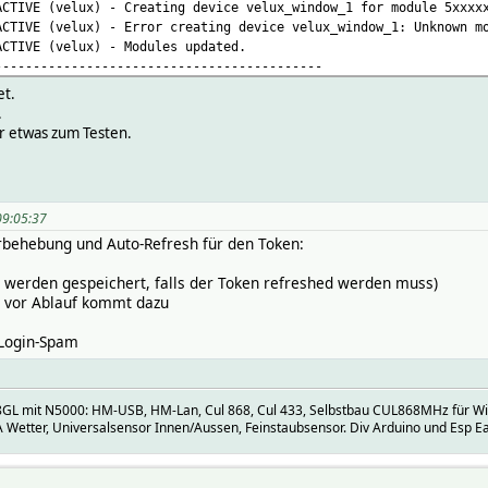
ACTIVE (velux) - Creating device velux_window_1 for module 5xxxx
ACTIVE (velux) - Error creating device velux_window_1: Unknown m
ACTIVE (velux) - Modules updated.
-------------------------------------------
et.
.
r etwas zum Testen.
09:05:37
rbehebung und Auto-Refresh für den Token:
e werden gespeichert, falls der Token refreshed werden muss)
h vor Ablauf kommt dazu
 Login-Spam
GL mit N5000: HM-USB, HM-Lan, Cul 868, Cul 433, Selbstbau CUL868MHz für Wir
Wetter, Universalsensor Innen/Aussen, Feinstaubsensor. Div Arduino und Esp Ea