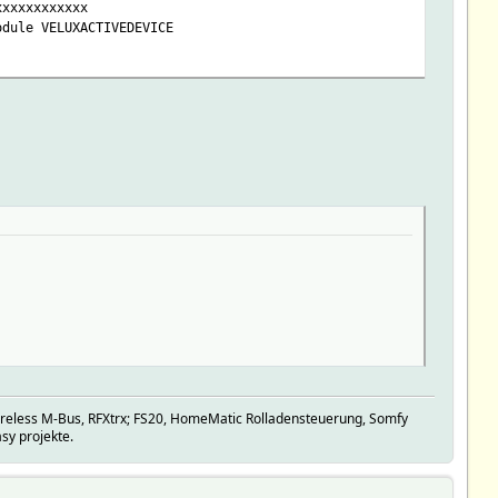
xxxxxxxxxxxx
odule VELUXACTIVEDEVICE
eless M-Bus, RFXtrx; FS20, HomeMatic Rolladensteuerung, Somfy
sy projekte.