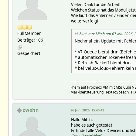
Vielen Dank für die Arbeit!
Welchen Status hat das Modul jetzt
Wie läuft das Anlernen / Finden d
weiterverfolgt.
Full Member
Zitat von: Mitch am 07 Mai 2026, 
Beiträge: 106
Nochmal ein Update mit Fehle
* v7 Queue bleibt drin (Befehl
Gespeichert
* automatischer Token-Refres
* Refresh-Backoff bleibt drin
* bei Velux-Cloud-Fehlern kein
Fhem auf Proxmox VM mit MSI Cubi N8
Markisensteuerung, TextToSpeech, TFA 
zwehn
26 Juni 2026, 15:40:42
Hallo Mitch,
habe es auch getestet.
Er findet alle Velux Devices und 
Code
Auswählen