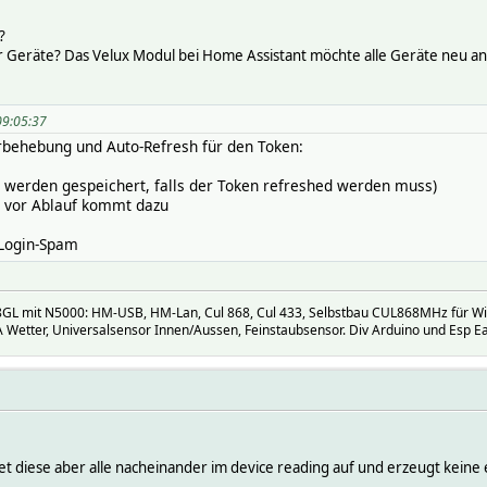
?
er Geräte? Das Velux Modul bei Home Assistant möchte alle Geräte neu an
09:05:37
rbehebung und Auto-Refresh für den Token:
e werden gespeichert, falls der Token refreshed werden muss)
h vor Ablauf kommt dazu
 Login-Spam
GL mit N5000: HM-USB, HM-Lan, Cul 868, Cul 433, Selbstbau CUL868MHz für Wir
Wetter, Universalsensor Innen/Aussen, Feinstaubsensor. Div Arduino und Esp Ea
listet diese aber alle nacheinander im device reading auf und erzeugt k