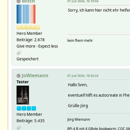
Mitch
07 Juli 2026, 16:19:04
Sorry, ich kann hier nicht ehr hel
Hero Member
Beiträge: 2.678
kein fhem mehr
Give more - Expect less
Gespeichert
JoWiemann
07 Juli 2026, 18:50:24
Tester
Hallo Sven,
eventuell hilft es autocreate in Fh
Grüße Jörg
Hero Member
Jörg Wiemann
Beiträge: 5.435
RPi 4 B mit 4 GByte bookworm, COC (