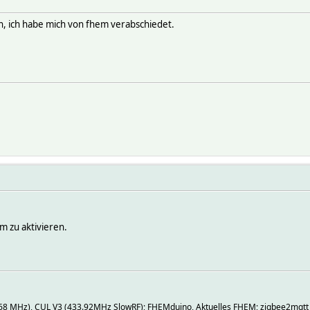
fen, ich habe mich von fhem verabschiedet.
em zu aktivieren.
868 MHz), CUL V3 (433.92MHz SlowRF); FHEMduino, Aktuelles FHEM; zigbee2mqtt