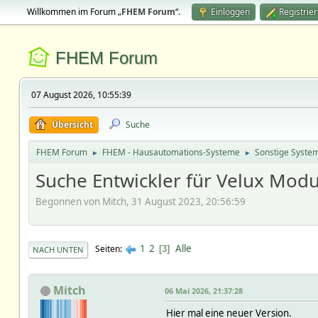
Willkommen im Forum „
FHEM Forum
“.
Einloggen
Registrie
FHEM Forum
07 August 2026, 10:55:39
Übersicht
Suche
FHEM Forum
FHEM - Hausautomations-Systeme
Sonstige Syste
►
►
Suche Entwickler für Velux Modu
Begonnen von Mitch, 31 August 2023, 20:56:59
1
2
Alle
Seiten
3
NACH UNTEN
Mitch
06 Mai 2026, 21:37:28
Hier mal eine neuer Version.