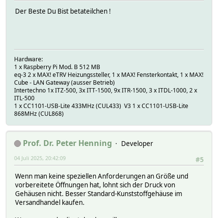
Der Beste Du Bist betateilchen !
Hardware:
1 x Raspberry Pi Mod. B 512 MB
eq-3 2 x MAX! eTRV Heizungssteller, 1 x MAX! Fensterkontakt, 1 x MAX!
Cube - LAN Gateway (ausser Betrieb)
Intertechno 1x ITZ-500, 3x ITT-1500, 9x ITR-1500, 3 x ITDL-1000, 2 x
ITL-500
1 x CC1101-USB-Lite 433MHz (CUL433) V3 1 x CC1101-USB-Lite
868MHz (CUL868)
Prof. Dr. Peter Henning
Developer
04 Juli 2025, 20:42:09
#5
Wenn man keine speziellen Anforderungen an Größe und
vorbereitete Öffnungen hat, lohnt sich der Druck von
Gehäusen nicht. Besser Standard-Kunststoffgehäuse im
Versandhandel kaufen.