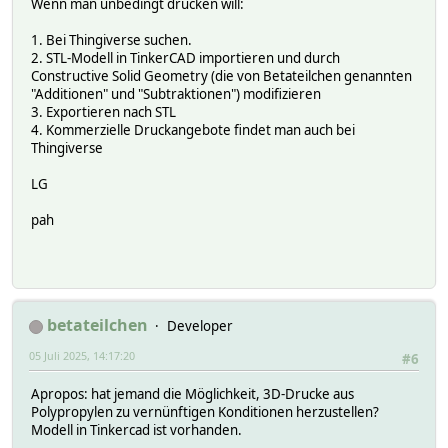
Wenn man unbedingt drucken will:
1. Bei Thingiverse suchen.
2. STL-Modell in TinkerCAD importieren und durch
Constructive Solid Geometry (die von Betateilchen genannten
"Additionen" und "Subtraktionen") modifizieren
3. Exportieren nach STL
4. Kommerzielle Druckangebote findet man auch bei
Thingiverse
LG
pah
betateilchen
Developer
05 Juli 2025, 14:17:20
#6
Apropos: hat jemand die Möglichkeit, 3D-Drucke aus
Polypropylen zu vernünftigen Konditionen herzustellen?
Modell in Tinkercad ist vorhanden.