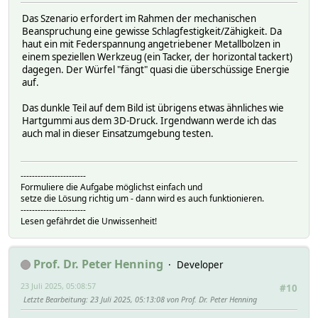
Das Szenario erfordert im Rahmen der mechanischen
Beanspruchung eine gewisse Schlagfestigkeit/Zähigkeit. Da
haut ein mit Federspannung angetriebener Metallbolzen in
einem speziellen Werkzeug (ein Tacker, der horizontal tackert)
dagegen. Der Würfel "fängt" quasi die überschüssige Energie
auf.
Das dunkle Teil auf dem Bild ist übrigens etwas ähnliches wie
Hartgummi aus dem 3D-Druck. Irgendwann werde ich das
auch mal in dieser Einsatzumgebung testen.
-----------------------
Formuliere die Aufgabe möglichst einfach und
setze die Lösung richtig um - dann wird es auch funktionieren.
-----------------------
Lesen gefährdet die Unwissenheit!
Prof. Dr. Peter Henning
Developer
23 Juli 2025, 05:08:57
#10
Letzte Bearbeitung
: 23 Juli 2025, 05:13:08 von Prof. Dr. Peter Henning