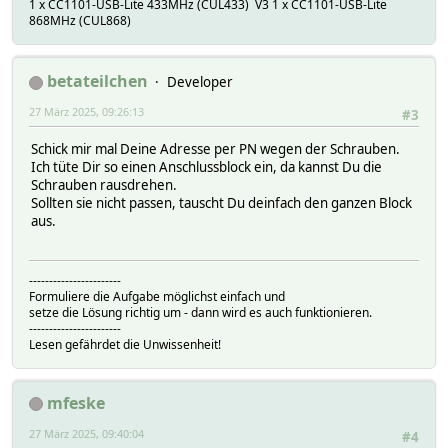
1 x CC1101-USB-Lite 433MHz (CUL433) V3 1 x CC1101-USB-Lite
868MHz (CUL868)
betateilchen
Developer
27 März 2025, 09:26:13
#3
Schick mir mal Deine Adresse per PN wegen der Schrauben.
Ich tüte Dir so einen Anschlussblock ein, da kannst Du die
Schrauben rausdrehen.
Sollten sie nicht passen, tauscht Du deinfach den ganzen Block
aus.
-----------------------
Formuliere die Aufgabe möglichst einfach und
setze die Lösung richtig um - dann wird es auch funktionieren.
-----------------------
Lesen gefährdet die Unwissenheit!
mfeske
27 März 2025, 09:40:04
#4