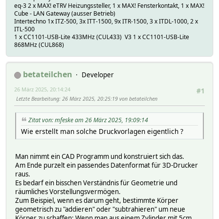
eq-3 2 x MAX! eTRV Heizungssteller, 1 x MAX! Fensterkontakt, 1 x MAX!
Cube - LAN Gateway (ausser Betrieb)
Intertechno 1x ITZ-500, 3x ITT-1500, 9x ITR-1500, 3 x ITDL-1000, 2 x
ITL-500
1 x CC1101-USB-Lite 433MHz (CUL433) V3 1 x CC1101-USB-Lite
868MHz (CUL868)
betateilchen
Developer
26 März 2025, 20:14:24
#1
Letzte Bearbeitung
: 26 März 2025, 20:25:19 von betateilchen
Zitat von: mfeske am 26 März 2025, 19:09:14
Wie erstellt man solche Druckvorlagen eigentlich ?
Man nimmt ein CAD Programm und konstruiert sich das.
Am Ende purzelt ein passendes Datenformat für 3D-Drucker
raus.
Es bedarf ein bisschen Verständnis für Geometrie und
räumliches Vorstellungsvermögen.
Zum Beispiel, wenn es darum geht, bestimmte Körper
geometrisch zu "addieren" oder "subtrahieren" um neue
Körper zu schaffen: Wenn man aus einem Zylinder mit 5cm