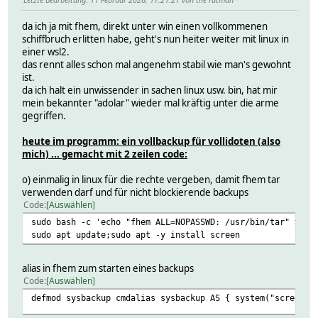
da ich ja mit fhem, direkt unter win einen vollkommenen
schiffbruch erlitten habe, geht's nun heiter weiter mit linux in
einer wsl2.
das rennt alles schon mal angenehm stabil wie man's gewohnt
ist.
da ich halt ein unwissender in sachen linux usw. bin, hat mir
mein bekannter "adolar" wieder mal kräftig unter die arme
gegriffen.
heute im programm: ein vollbackup für vollidoten (also
mich) ... gemacht mit 2 zeilen code:
o) einmalig in linux für die rechte vergeben, damit fhem tar
verwenden darf und für nicht blockierende backups
Code
Auswählen
sudo bash -c 'echo "fhem ALL=NOPASSWD: /usr/bin/tar" >> /
sudo apt update;sudo apt -y install screen
alias in fhem zum starten eines backups
Code
Auswählen
defmod sysbackup cmdalias sysbackup AS { system("screen -