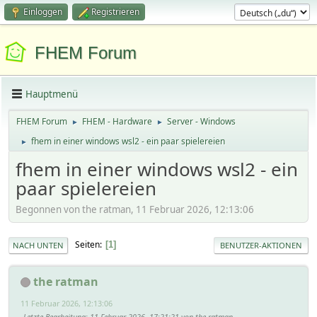
Einloggen
Registrieren
FHEM Forum
Hauptmenü
FHEM Forum
FHEM - Hardware
Server - Windows
►
►
fhem in einer windows wsl2 - ein paar spielereien
►
fhem in einer windows wsl2 - ein
paar spielereien
Begonnen von the ratman, 11 Februar 2026, 12:13:06
Seiten
1
NACH UNTEN
BENUTZER-AKTIONEN
the ratman
11 Februar 2026, 12:13:06
Letzte Bearbeitung
: 11 Februar 2026, 17:21:21 von the ratman