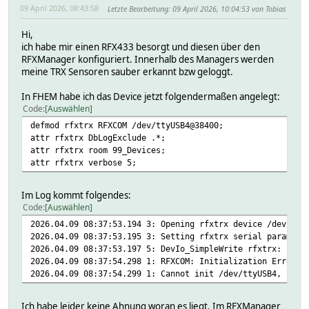
09 April 2026, 08:43:58
Letzte Bearbeitung
: 09 April 2026, 10:04:53 von Tobias
Hi,
ich habe mir einen RFX433 besorgt und diesen über den
RFXManager konfiguriert. Innerhalb des Managers werden
meine TRX Sensoren sauber erkannt bzw geloggt.
In FHEM habe ich das Device jetzt folgendermaßen angelegt:
Code
Auswählen
defmod rfxtrx RFXCOM /dev/ttyUSB4@38400;
attr rfxtrx DbLogExclude .*;
attr rfxtrx room 99_Devices;
attr rfxtrx verbose 5;
Im Log kommt folgendes:
Code
Auswählen
2026.04.09 08:37:53.194 3: Opening rfxtrx device /dev/tty
2026.04.09 08:37:53.195 3: Setting rfxtrx serial paramete
2026.04.09 08:37:53.197 5: DevIo_SimpleWrite rfxtrx: f02c
2026.04.09 08:37:54.298 1: RFXCOM: Initialization Error r
2026.04.09 08:37:54.299 1: Cannot init /dev/ttyUSB4, igno
Ich habe leider keine Ahnung woran es liegt. Im RFXManager