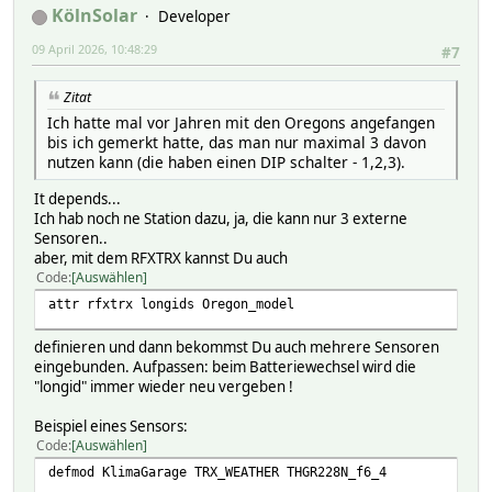
KölnSolar
Developer
09 April 2026, 10:48:29
#7
Zitat
Ich hatte mal vor Jahren mit den Oregons angefangen
bis ich gemerkt hatte, das man nur maximal 3 davon
nutzen kann (die haben einen DIP schalter - 1,2,3).
It depends...
Ich hab noch ne Station dazu, ja, die kann nur 3 externe
Sensoren..
aber, mit dem RFXTRX kannst Du auch
Code
Auswählen
attr rfxtrx longids Oregon_model
definieren und dann bekommst Du auch mehrere Sensoren
eingebunden. Aufpassen: beim Batteriewechsel wird die
"longid" immer wieder neu vergeben !
Beispiel eines Sensors:
Code
Auswählen
defmod KlimaGarage TRX_WEATHER THGR228N_f6_4