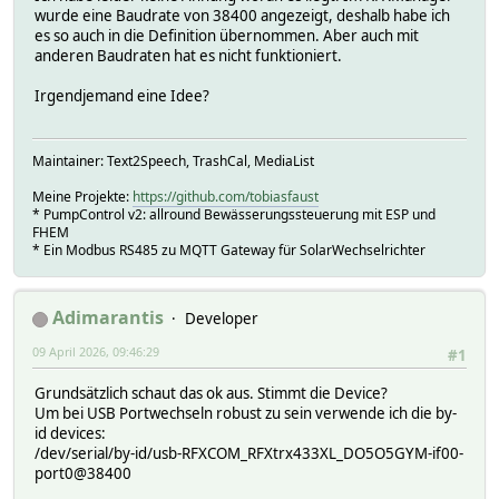
wurde eine Baudrate von 38400 angezeigt, deshalb habe ich
es so auch in die Definition übernommen. Aber auch mit
anderen Baudraten hat es nicht funktioniert.
Irgendjemand eine Idee?
Maintainer: Text2Speech, TrashCal, MediaList
Meine Projekte:
https://github.com/tobiasfaust
* PumpControl v2: allround Bewässerungssteuerung mit ESP und
FHEM
* Ein Modbus RS485 zu MQTT Gateway für SolarWechselrichter
Adimarantis
Developer
09 April 2026, 09:46:29
#1
Grundsätzlich schaut das ok aus. Stimmt die Device?
Um bei USB Portwechseln robust zu sein verwende ich die by-
id devices:
/dev/serial/by-id/usb-RFXCOM_RFXtrx433XL_DO5O5GYM-if00-
port0@38400