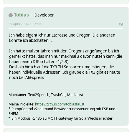
Tobias
Developer
09 April 2026, 10:29:40
#6
Ich habe eigentlich nur Lacrosse und Oregon. Die anderen
könnte ich abschalten...
Ich hatte mal vor Jahren mit den Oregons angefangen bis ich
gemerkt hatte, das man nur maximal 3 davon nutzen kann (die
haben einen DIP schalter - 1,2,3).
Deshalb bin ich auf die TX3-TH Sensoren umgestiegen, die
haben individuelle Adressen. Ich glaube die TX3 gibt es heute
noch bei AliExpress
Maintainer: Text2Speech, TrashCal, MediaList
Meine Projekte:
https://github.com/tobiasfaust
* PumpControl v2: allround Bewässerungssteuerung mit ESP und
FHEM
* Ein Modbus RS485 zu MQTT Gateway für SolarWechselrichter