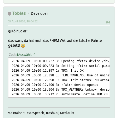
Tobias
Developer
09 April 2026, 10:04:32
#4
@KölnSolar:
das wars, da hat mich das FHEM Wiki auf die falsche Fährte
gesetzt
Code
Auswählen
2026.04.09 10:00:09.222 3: Opening rfxtrx device /dev/tty
2026.04.09 10:00:09.223 3: Setting rfxtrx serial paramete
2026.04.09 10:00:12.397 1: TRX: Init OK
2026.04.09 10:00:12.398 1: PERL WARNING: Use of uninitial
2026.04.09 10:00:12.398 1: TRX: Init status: 'RFXrec433 4
2026.04.09 10:00:12.400 3: rfxtrx device opened
2026.04.09 10:00:13.904 3: TRX_WEATHER: Unknown device TH
2026.04.09 10:00:13.912 2: autocreate: define THR128_1 TR
Maintainer: Text2Speech, TrashCal, MediaList