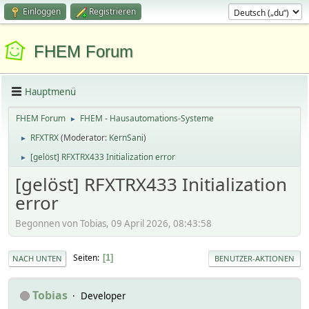
Einloggen
Registrieren
FHEM Forum
Hauptmenü
FHEM Forum
FHEM - Hausautomations-Systeme
►
RFXTRX
(Moderator:
KernSani
)
►
[gelöst] RFXTRX433 Initialization error
►
[gelöst] RFXTRX433 Initialization
error
Begonnen von Tobias, 09 April 2026, 08:43:58
Seiten
1
NACH UNTEN
BENUTZER-AKTIONEN
Tobias
Developer