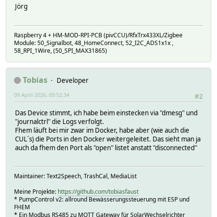
Jörg
Raspberry 4 + HM-MOD-RPI-PCB (pivCCU)/RfxTrx433XL/Zigbee
Module: 50_Signalbot, 48_HomeConnect, 52_I2C_ADS1x1x ,
58_RPI_1Wire, (50_SPI_MAX31865)
Tobias
Developer
09 April 2026, 09:52:34
#2
Das Device stimmt, ich habe beim einstecken via "dmesg" und
"journalctrl" die Logs verfolgt.
Fhem läuft bei mir zwar im Docker, habe aber (wie auch die
CUL´s) die Ports in den Docker weitergeleitet. Das sieht man ja
auch da fhem den Port als "open" listet anstatt "disconnected"
Maintainer: Text2Speech, TrashCal, MediaList
Meine Projekte:
https://github.com/tobiasfaust
* PumpControl v2: allround Bewässerungssteuerung mit ESP und
FHEM
* Ein Modbus RS485 zu MQTT Gateway für SolarWechselrichter