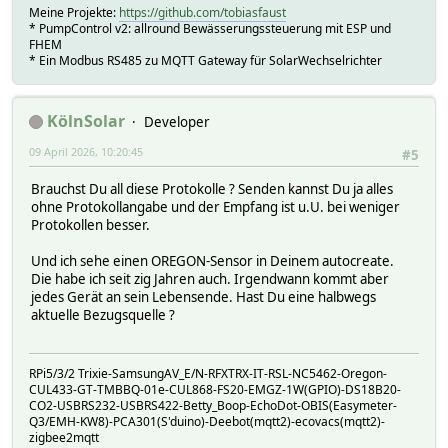
Meine Projekte:
https://github.com/tobiasfaust
* PumpControl v2: allround Bewässerungssteuerung mit ESP und
FHEM
* Ein Modbus RS485 zu MQTT Gateway für SolarWechselrichter
KölnSolar
Developer
09 April 2026, 10:20:45
#5
Brauchst Du all diese Protokolle ? Senden kannst Du ja alles
ohne Protokollangabe und der Empfang ist u.U. bei weniger
Protokollen besser.
Und ich sehe einen OREGON-Sensor in Deinem autocreate.
Die habe ich seit zig Jahren auch. Irgendwann kommt aber
jedes Gerät an sein Lebensende. Hast Du eine halbwegs
aktuelle Bezugsquelle ?
RPi5/3/2 Trixie-SamsungAV_E/N-RFXTRX-IT-RSL-NC5462-Oregon-
CUL433-GT-TMBBQ-01e-CUL868-FS20-EMGZ-1W(GPIO)-DS18B20-
CO2-USBRS232-USBRS422-Betty_Boop-EchoDot-OBIS(Easymeter-
Q3/EMH-KW8)-PCA301(S'duino)-Deebot(mqtt2)-ecovacs(mqtt2)-
zigbee2mqtt