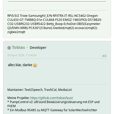
RPi5/3/2 Trixie-SamsungAV_E/N-RFXTRX-IT-RSL-NC5462-Oregon-
CUL433-GT-TMBBQ-01e-CUL868-FS20-EMGZ-1W(GPIO)-DS18B20-
CO2-USBRS232-USBRS422-Betty_Boop-EchoDot-OBIS(Easymeter-
Q3/EMH-KW8)-PCA301(S'duino)-Deebot(mqtt2)-ecovacs(mqtt2)-
zigbee2mqtt
Tobias
Developer
09 April 2026, 11:04:04
#8
alles klar, danke
Maintainer: Text2Speech, TrashCal, MediaList
Meine Projekte:
https://github.com/tobiasfaust
* PumpControl v2: allround Bewässerungssteuerung mit ESP und
FHEM
* Ein Modbus RS485 zu MQTT Gateway für SolarWechselrichter