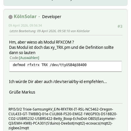
KölnSolar
Developer
09 April 2026, 09:56:34
#3
Letzte Bearbeitung
: 09 April 2026, 09:58:10 von KölnSolar
Hm, aber wieso als Modul RFXCOM ?
Das Modul ist doch das xy_TRX.pm und die Definition sollte
dann so lauten
Code
Auswählen
defmod rfxtrx TRX /dev/ttyUSB4@38400
Ich würde Dir aber auch /dev/serial/by-id empfehlen...
Grüße Markus
RPi5/3/2 Trixie-SamsungAV_E/N-RFXTRX-IT-RSL-NC5462-Oregon-
CUL433-GT-TMBBQ-01e-CUL868-FS20-EMGZ-1W(GPIO)-DS18B20-
CO2-USBRS232-USBRS422-Betty_Boop-EchoDot-OBIS(Easymeter-
Q3/EMH-KW8)-PCA301(S'duino)-Deebot(mqtt2)-ecovacs(mqtt2)-
zigbee2mqtt