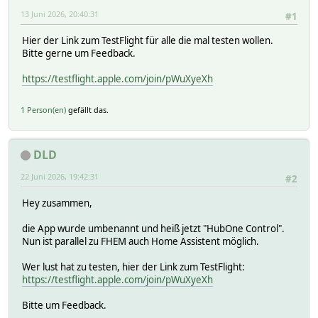
13 Juni 2026, 20:40:31
#1
Hier der Link zum TestFlight für alle die mal testen wollen.
Bitte gerne um Feedback.
https://testflight.apple.com/join/pWuXyeXh
1 Person(en)
gefällt das.
DLD
22 Juni 2026, 19:42:31
#2
Hey zusammen,
die App wurde umbenannt und heiß jetzt "HubOne Control".
Nun ist parallel zu FHEM auch Home Assistent möglich.
Wer lust hat zu testen, hier der Link zum TestFlight:
https://testflight.apple.com/join/pWuXyeXh
Bitte um Feedback.