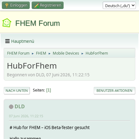
Einloggen
Registrieren
FHEM Forum
Hauptmenü
FHEM Forum
FHEM
Mobile Devices
HubForFhem
►
►
►
HubForFhem
Begonnen von DLD, 07 Juni 2026, 11:22:15
Seiten
1
NACH UNTEN
BENUTZER-AKTIONEN
DLD
07 Juni 2026, 11:22:15
# Hub for FHEM – iOS Beta-Tester gesucht
Hallo zusammen,