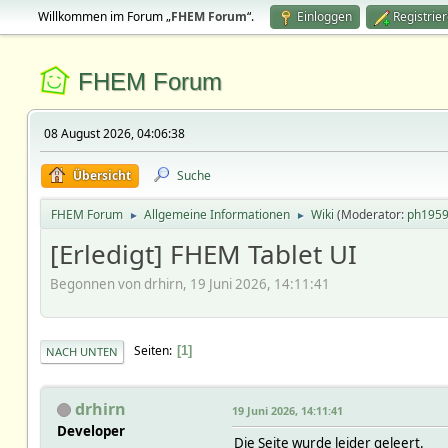
Willkommen im Forum „
FHEM Forum
“.
Einloggen
Registrie
FHEM Forum
08 August 2026, 04:06:38
Übersicht
Suche
FHEM Forum
Allgemeine Informationen
Wiki
(Moderator:
ph195
►
►
[Erledigt] FHEM Tablet UI
Begonnen von drhirn, 19 Juni 2026, 14:11:41
Seiten
1
NACH UNTEN
drhirn
19 Juni 2026, 14:11:41
Developer
Die Seite wurde leider geleert.