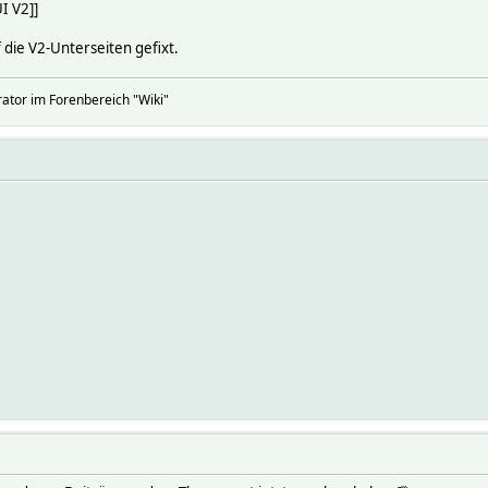
I V2]]
f die V2-Unterseiten gefixt.
rator im Forenbereich "Wiki"