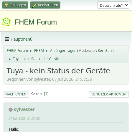
Einloggen
Registrieren
FHEM Forum
Hauptmenü
FHEM Forum
FHEM
Anfängerfragen
(Moderator:
KernSani
)
►
►
Tuya - kein Status der Geräte
►
Tuya - kein Status der Geräte
Begonnen von sylvester, 07 Juli 2026, 21:07:38
Seiten
1
NACH UNTEN
BENUTZER-AKTIONEN
sylvester
07 Juli 2026, 21:07:38
Hallo,