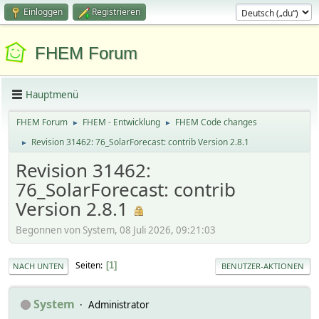
Einloggen
Registrieren
FHEM Forum
Hauptmenü
FHEM Forum
FHEM - Entwicklung
FHEM Code changes
►
►
Revision 31462: 76_SolarForecast: contrib Version 2.8.1
►
Revision 31462:
76_SolarForecast: contrib
Version 2.8.1
Begonnen von System, 08 Juli 2026, 09:21:03
Seiten
1
NACH UNTEN
BENUTZER-AKTIONEN
System
Administrator