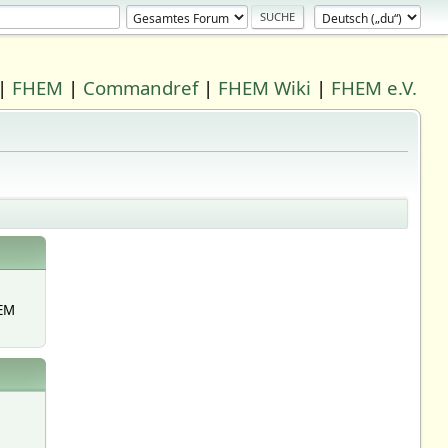
|
FHEM
|
Commandref
|
FHEM Wiki
|
FHEM e.V.
EM