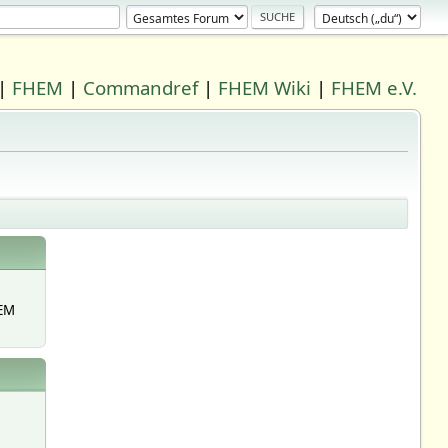
|
FHEM
|
Commandref
|
FHEM Wiki
|
FHEM e.V.
EM