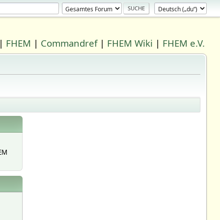
|
FHEM
|
Commandref
|
FHEM Wiki
|
FHEM e.V.
EM