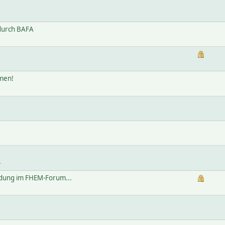
durch BAFA
men!
ldung im FHEM-Forum...