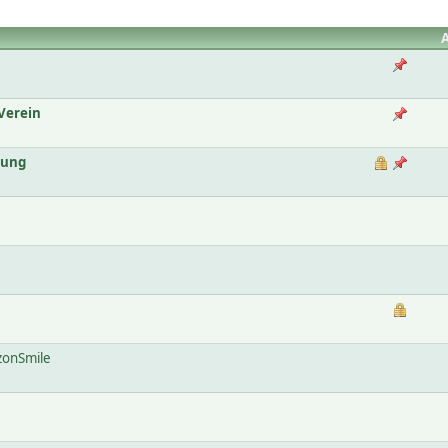
Verein
lung
zonSmile