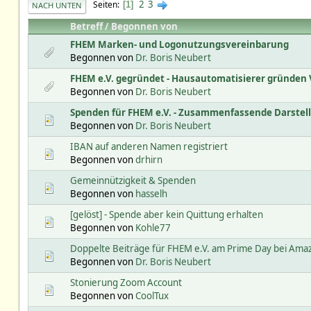
2
3
Seiten
1
NACH UNTEN
Betreff
/
Begonnen von
FHEM Marken- und Logonutzungsvereinbarung
Begonnen von
Dr. Boris Neubert
FHEM e.V. gegründet - Hausautomatisierer gründen 
Begonnen von
Dr. Boris Neubert
Spenden für FHEM e.V. - Zusammenfassende Darstel
Begonnen von
Dr. Boris Neubert
IBAN auf anderen Namen registriert
Begonnen von
drhirn
Gemeinnützigkeit & Spenden
Begonnen von
hasselh
[gelöst] - Spende aber kein Quittung erhalten
Begonnen von
Kohle77
Doppelte Beiträge für FHEM e.V. am Prime Day bei Ama
Begonnen von
Dr. Boris Neubert
Stonierung Zoom Account
Begonnen von
CoolTux