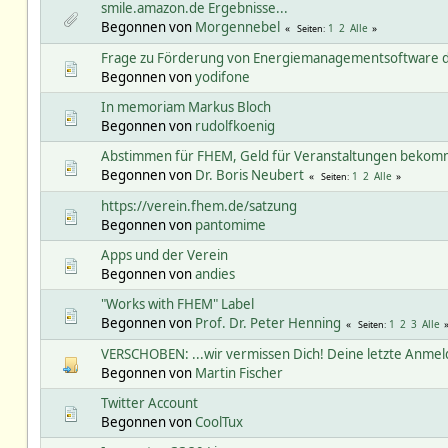
smile.amazon.de Ergebnisse...
Begonnen von
Morgennebel
1
2
Alle
Seiten
Frage zu Förderung von Energiemanagementsoftware 
Begonnen von
yodifone
In memoriam Markus Bloch
Begonnen von
rudolfkoenig
Abstimmen für FHEM, Geld für Veranstaltungen bekom
Begonnen von
Dr. Boris Neubert
1
2
Alle
Seiten
https://verein.fhem.de/satzung
Begonnen von
pantomime
Apps und der Verein
Begonnen von
andies
"Works with FHEM" Label
Begonnen von
Prof. Dr. Peter Henning
1
2
3
Alle
Seiten
VERSCHOBEN: ...wir vermissen Dich! Deine letzte Anme
Begonnen von
Martin Fischer
Twitter Account
Begonnen von
CoolTux