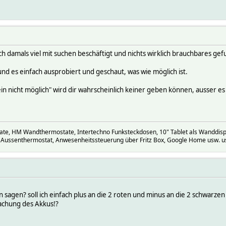
ich damals viel mit suchen beschäftigt und nichts wirklich brauchbares ge
nd es einfach ausprobiert und geschaut, was wie möglich ist.
ein nicht möglich" wird dir wahrscheinlich keiner geben können, ausser es
, HM Wandthermostate, Intertechno Funksteckdosen, 10" Tablet als Wanddispla
 Aussenthermostat, Anwesenheitssteuerung über Fritz Box, Google Home usw. u
sagen? soll ich einfach plus an die 2 roten und minus an die 2 schwarzen
achung des Akkus!?