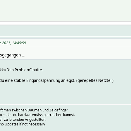
r 2021, 14:45:59
usgegangen ...
 Akku "ein Problem" hatte.
du eine stabile Eingangsspannung anlegst. (geregeltes Netzteil)
prüft man zwischen Daumen und Zeigefinger.
ware, das du hardwaremässig erreichen kannst.
ell zu leitenden Angestellten.
.no Updates if not necessary