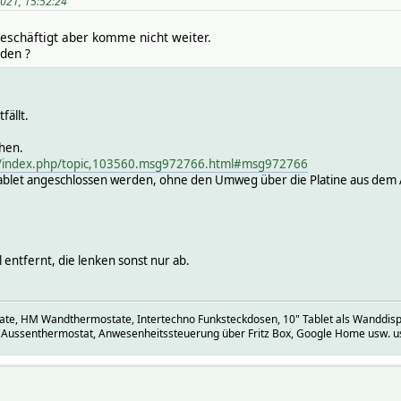
2021, 15:52:24
schäftigt aber komme nicht weiter.
den ?
fällt.
ehen.
e/index.php/topic,103560.msg972766.html#msg972766
Tablet angeschlossen werden, ohne den Umweg über die Platine aus dem
 entfernt, die lenken sonst nur ab.
, HM Wandthermostate, Intertechno Funksteckdosen, 10" Tablet als Wanddispla
 Aussenthermostat, Anwesenheitssteuerung über Fritz Box, Google Home usw. u