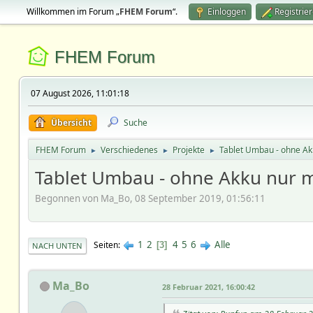
Willkommen im Forum „
FHEM Forum
“.
Einloggen
Registrie
FHEM Forum
07 August 2026, 11:01:18
Übersicht
Suche
FHEM Forum
Verschiedenes
Projekte
Tablet Umbau - ohne Akk
►
►
►
Tablet Umbau - ohne Akku nur m
Begonnen von Ma_Bo, 08 September 2019, 01:56:11
1
2
4
5
6
Alle
Seiten
3
NACH UNTEN
Ma_Bo
28 Februar 2021, 16:00:42