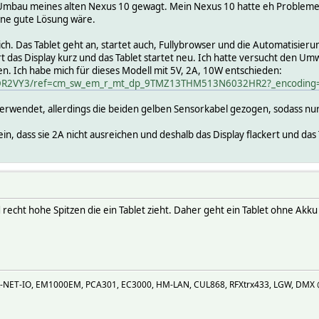
Umbau meines alten Nexus 10 gewagt. Mein Nexus 10 hatte eh Probleme 
ine gute Lösung wäre.
eich. Das Tablet geht an, startet auch, Fullybrowser und die Automatisie
kert das Display kurz und das Tablet startet neu. Ich hatte versucht den
. Ich habe mich für dieses Modell mit 5V, 2A, 10W entschieden:
4DR2VY3/ref=cm_sw_em_r_mt_dp_9TMZ13THM513N6032HR2?_encoding
erwendet, allerdings die beiden gelben Sensorkabel gezogen, sodass n
sein, dass sie 2A nicht ausreichen und deshalb das Display flackert und das
nd recht hohe Spitzen die ein Tablet zieht. Daher geht ein Tablet ohne Ak
R-NET-IO, EM1000EM, PCA301, EC3000, HM-LAN, CUL868, RFXtrx433, LGW, DMX @U