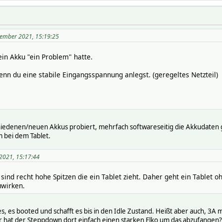
ember 2021, 15:19:25
dein Akku "ein Problem" hatte.
enn du eine stabile Eingangsspannung anlegst. (geregeltes Netzteil)
iedenen/neuen Akkus probiert, mehrfach softwareseitig die Akkudaten ge
m bei dem Tablet.
2021, 15:17:44
s sind recht hohe Spitzen die ein Tablet zieht. Daher geht ein Tablet
uwirken.
es, es booted und schafft es bis in den Idle Zustand. Heißt aber auch, 3A
r hat der Steppdown dort einfach einen starken Elko um das abzufangen?