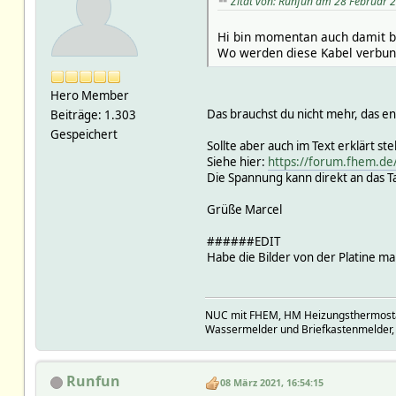
Zitat von: Runfun am 28 Februar 
Hi bin momentan auch damit be
Wo werden diese Kabel verbun
Hero Member
Das brauchst du nicht mehr, das ent
Beiträge: 1.303
Gespeichert
Sollte aber auch im Text erklärt st
Siehe hier:
https://forum.fhem.d
Die Spannung kann direkt an das 
Grüße Marcel
######EDIT
Habe die Bilder von der Platine mal
NUC mit FHEM, HM Heizungsthermostate
Wassermelder und Briefkastenmelder,
Runfun
08 März 2021, 16:54:15