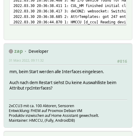
2022.03.30 20:36:38.408 3: No I/O device found for Markis
2022.03.30 20:36:38.411 1: CUL_HM finished initial cleanu
2022.03.30 20:36:38.417 3: deCONZ: websocket: Switching P
2022.03.30 20:36:38.685 2: AttrTemplates: got 247 entries
2022.03.30 20:36:44.870 1: HMCCU [d_ccu] Reading device c
2022.03.30 20:36:44.871 2: HMCCU [d_ccu] Reading Device D
2022.03.30 20:36:44.925 2: HMCCU [d_ccu] Read 64 Device D
2022.03.30 20:36:44.925 2: HMCCU [d_ccu] Reading Paramset
2022.03.30 20:36:45.223 2: HMCCU [d_ccu] Read 174 Paramse
2022.03.30 20:36:45.237 2: HMCCU [d_ccu] Reading Peer Des
zap
Developer
2022.03.30 20:36:45.246 2: HMCCU [d_ccu] Read 8 Peer Desc
31 März 2022, 09:11:32
2022.03.30 20:36:45.250 2: HMCCU [d_ccu] Read device conf
#816
mm, beim Start werden alle Interfaces eingelesen.
Auch nach dem Restart siehst Du keine Auswahlliste beim
Attribut rpcInterfaces?
2xCCU3 mit ca. 100 Aktoren, Sensoren
Entwicklung: FHEM auf Proxmox Debian VM
Produktiv inzwischen auf Home Assistant gewechselt.
Maintainer: HMCCU, (Fully, AndroidDB)