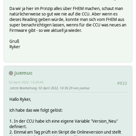
Da wir ja hier im Prinzip alles über FHEM machen, schaut man
natürlicherweise so gut wie nie auf die CCU. Aber wenn es
dieses Reading geben würde, konnte man sich vom FHEM aus
super benachrichtigen lassen, wenns für die CCU was neues an
Firmware gibt - so wie aktuell ja wieder.
Gruß
Ryker
juemuc
02 April 2022, 14:29:45
#822
Letzte Bearbeitung
: 02 April 2022, 14:36:29 von juemuc
Hallo Ryker,
ich habe das wie folgt gelöst:
1. In der CCU habe ich eine eigene Variable "Version_Neu"
definiert.
2. Einmal am Tag prüft ein Skript die Onlineversion und stellt