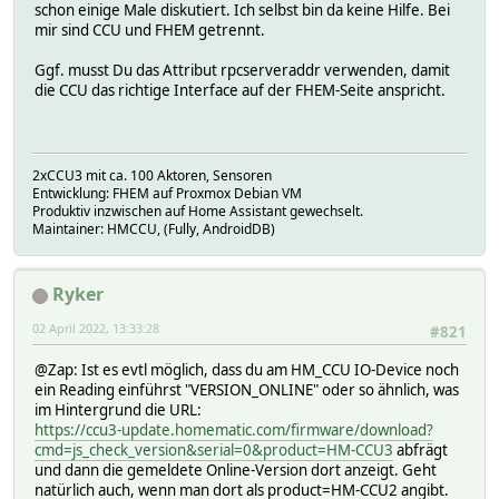
schon einige Male diskutiert. Ich selbst bin da keine Hilfe. Bei
mir sind CCU und FHEM getrennt.
Ggf. musst Du das Attribut rpcserveraddr verwenden, damit
die CCU das richtige Interface auf der FHEM-Seite anspricht.
2xCCU3 mit ca. 100 Aktoren, Sensoren
Entwicklung: FHEM auf Proxmox Debian VM
Produktiv inzwischen auf Home Assistant gewechselt.
Maintainer: HMCCU, (Fully, AndroidDB)
Ryker
02 April 2022, 13:33:28
#821
@Zap: Ist es evtl möglich, dass du am HM_CCU IO-Device noch
ein Reading einführst "VERSION_ONLINE" oder so ähnlich, was
im Hintergrund die URL:
https://ccu3-update.homematic.com/firmware/download?
cmd=js_check_version&serial=0&product=HM-CCU3
abfrägt
und dann die gemeldete Online-Version dort anzeigt. Geht
natürlich auch, wenn man dort als product=HM-CCU2 angibt.