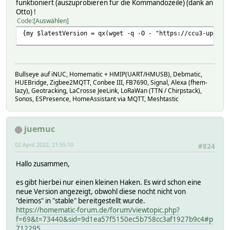
funktioniert (auszuprobieren für die Kommandozeile) (dank an
Otto) !
Code
Auswählen
{my $latestVersion = qx(wget -q -O - "https://ccu3-update
Bullseye auf iNUC, Homematic + HMIP(UART/HMUSB), Debmatic,
HUEBridge, Zigbee2MQTT, Conbee III, FB7690, Signal, Alexa (fhem-
lazy), Geotracking, LaCrosse JeeLink, LoRaWan (TTN / Chirpstack),
Sonos, ESPresence, HomeAssistant via MQTT, Meshtastic
juemuc
02 April 2022, 21:55:10
#824
Hallo zusammen,
es gibt hierbei nur einen kleinen Haken. Es wird schon eine
neue Version angezeigt, obwohl diese nocht nicht von
"deimos" in "stable" bereitgestellt wurde.
https://homematic-forum.de/forum/viewtopic.php?
f=69&t=73440&sid=9d1ea57f5150ec5b758cc3af1927b9c4#p
712295