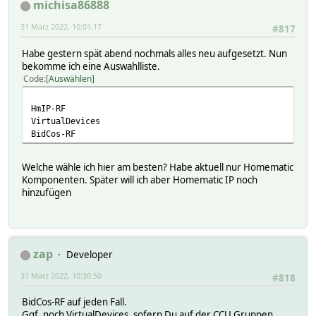
michisa86888
31 März 2022, 10:01:17
#817
Habe gestern spät abend nochmals alles neu aufgesetzt. Nun
bekomme ich eine Auswahlliste.
Code
Auswählen
HmIP-RF
VirtualDevices
BidCos-RF
Welche wähle ich hier am besten? Habe aktuell nur Homematic
Komponenten. Später will ich aber Homematic IP noch
hinzufügen
zap
Developer
31 März 2022, 10:30:50
#818
BidCos-RF auf jeden Fall.
Ggf. noch VirtualDevices, sofern Du auf der CCU Gruppen