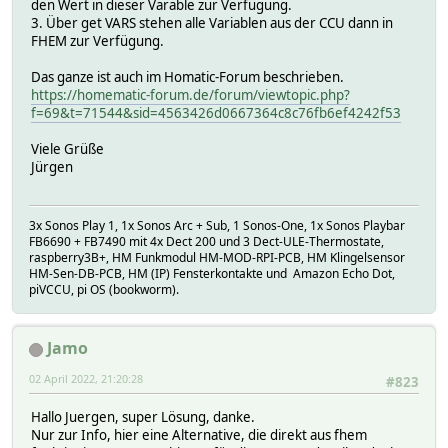
den Wert in dieser Varable zur Verfügung.
3. Über get VARS stehen alle Variablen aus der CCU dann in
FHEM zur Verfügung.
Das ganze ist auch im Homatic-Forum beschrieben.
https://homematic-forum.de/forum/viewtopic.php?
f=69&t=71544&sid=4563426d0667364c8c76fb6ef4242f53
Viele Grüße
Jürgen
3x Sonos Play 1, 1x Sonos Arc + Sub, 1 Sonos-One, 1x Sonos Playbar
FB6690 + FB7490 mit 4x Dect 200 und 3 Dect-ULE-Thermostate,
raspberry3B+, HM Funkmodul HM-MOD-RPI-PCB, HM Klingelsensor
HM-Sen-DB-PCB, HM (IP) Fensterkontakte und Amazon Echo Dot,
piVCCU, pi OS (bookworm).
Jamo
02 April 2022, 21:20:28
#823
Hallo Juergen, super Lösung, danke.
Nur zur Info, hier eine Alternative, die direkt aus fhem