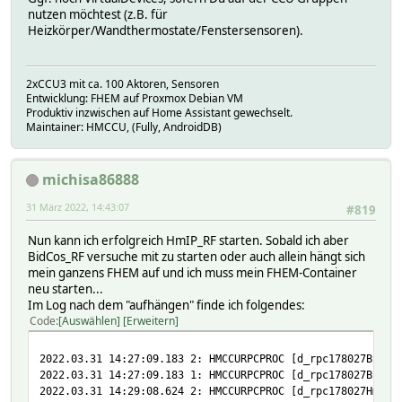
nutzen möchtest (z.B. für
Heizkörper/Wandthermostate/Fenstersensoren).
2xCCU3 mit ca. 100 Aktoren, Sensoren
Entwicklung: FHEM auf Proxmox Debian VM
Produktiv inzwischen auf Home Assistant gewechselt.
Maintainer: HMCCU, (Fully, AndroidDB)
michisa86888
31 März 2022, 14:43:07
#819
Nun kann ich erfolgreich HmIP_RF starten. Sobald ich aber
BidCos_RF versuche mit zu starten oder auch allein hängt sich
mein ganzens FHEM auf und ich muss mein FHEM-Container
neu starten...
Im Log nach dem "aufhängen" finde ich folgendes:
Code
Auswählen
Erweitern
2022.03.31 14:27:09.183 2: HMCCURPCPROC [d_rpc178027BidCo
2022.03.31 14:27:09.183 1: HMCCURPCPROC [d_rpc178027BidCo
2022.03.31 14:29:08.624 2: HMCCURPCPROC [d_rpc178027HmIP_