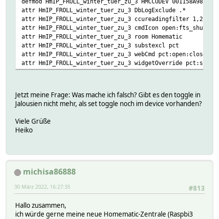
defmod HmIP_FROLL_winter_tuer_zu_3 HMCCUDEV 001158A98B28E
attr HmIP_FROLL_winter_tuer_zu_3 DbLogExclude .*
attr HmIP_FROLL_winter_tuer_zu_3 ccureadingfilter 1,2,3,4
attr HmIP_FROLL_winter_tuer_zu_3 cmdIcon open:fts_shutter
attr HmIP_FROLL_winter_tuer_zu_3 room Homematic
attr HmIP_FROLL_winter_tuer_zu_3 substexcl pct
attr HmIP_FROLL_winter_tuer_zu_3 webCmd pct:open:close:st
attr HmIP_FROLL_winter_tuer_zu_3 widgetOverride pct:slide
Jetzt meine Frage: Was mache ich falsch? Gibt es den toggle in
Jalousien nicht mehr, als set toggle noch im device vorhanden?
Viele Grüße
Heiko
michisa86888
30 März 2022, 16:27:35
#813
Hallo zusammen,
ich würde gerne meine neue Homematic-Zentrale (Raspbi3