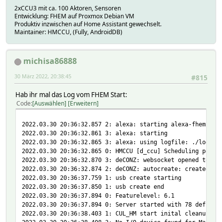
rpcports
2xCCU3 mit ca. 100 Aktoren, Sensoren
updatetime 1648586487.97233
Entwicklung: FHEM auf Proxmox Debian VM
adr:
Produktiv inzwischen auf Home Assistant gewechselt.
ccu:
Maintainer: HMCCU, (Fully, AndroidDB)
delay 180
delayed 0
sync 1
michisa86888
timeout 1
dev:
30 März 2022, 20:38:45
#815
grp:
ifports:
Hab ihr mal das Log vom FHEM Start:
interfaces:
Code
Auswählen
Erweitern
prg:
Attributes:
2022.03.30 20:36:32.857 2: alexa: starting alexa-fhem: /u
room Homematic
2022.03.30 20:36:32.861 3: alexa: starting
rpcinterfaces 2001
2022.03.30 20:36:32.865 3: alexa: using logfile: ./log/al
stateFormat rpcstate/state
2022.03.30 20:36:32.865 0: HMCCU [d_ccu] Scheduling post 
2022.03.30 20:36:32.870 3: deCONZ: websocket opened to 19
2022.03.30 20:36:32.874 2: deCONZ: autocreate: created 0/
2022.03.30 20:36:37.759 1: usb create starting
2022.03.30 20:36:37.850 1: usb create end
2022.03.30 20:36:37.894 0: Featurelevel: 6.1
2022.03.30 20:36:37.894 0: Server started with 78 defined
2022.03.30 20:36:38.403 1: CUL_HM start inital cleanup