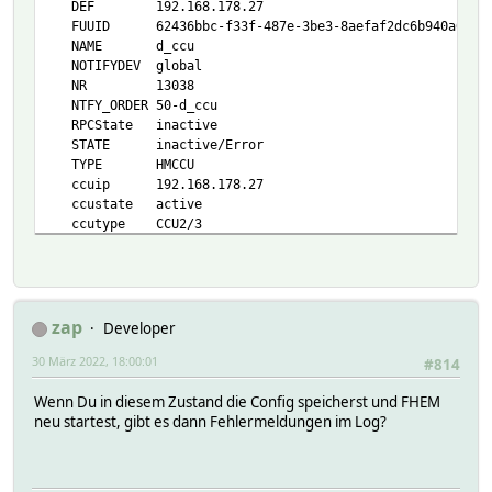
DEF 192.168.178.27
FUUID 62436bbc-f33f-487e-3be3-8aefaf2dc6b940a0
NAME d_ccu
NOTIFYDEV global
NR 13038
NTFY_ORDER 50-d_ccu
RPCState inactive
STATE inactive/Error
TYPE HMCCU
ccuip 192.168.178.27
ccustate active
ccutype CCU2/3
config 5.0
host 192.168.178.27
prot http
version 5.0 220431743
READINGS:
zap
Developer
2022-03-29 22:27:40 rpcstate inactive
30 März 2022, 18:00:01
2022-03-29 22:44:53 state Error
#814
hmccu:
Wenn Du in diesem Zustand die Config speicherst und FHEM
defaults 0
neu startest, gibt es dann Fehlermeldungen im Log?
evtime 0
evtimeout 0
postInit 0
rpccount 0