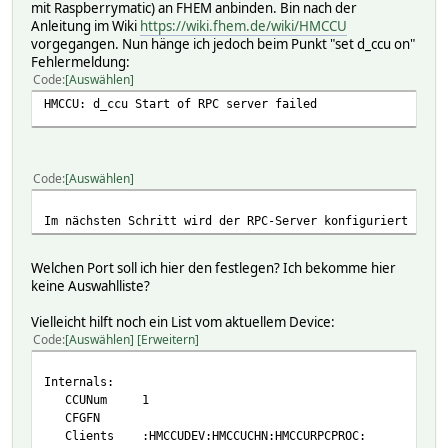
mit Raspberrymatic) an FHEM anbinden. Bin nach der
Anleitung im Wiki
https://wiki.fhem.de/wiki/HMCCU
vorgegangen. Nun hänge ich jedoch beim Punkt "set d_ccu on"
Fehlermeldung:
Code
Auswählen
HMCCU: d_ccu Start of RPC server failed
Code
Auswählen
Im nächsten Schritt wird der RPC-Server konfiguriert und 
Welchen Port soll ich hier den festlegen? Ich bekomme hier
keine Auswahlliste?
Vielleicht hilft noch ein List vom aktuellem Device:
Code
Auswählen
Erweitern
Internals:
CCUNum 1
CFGFN
Clients :HMCCUDEV:HMCCUCHN:HMCCURPCPROC: