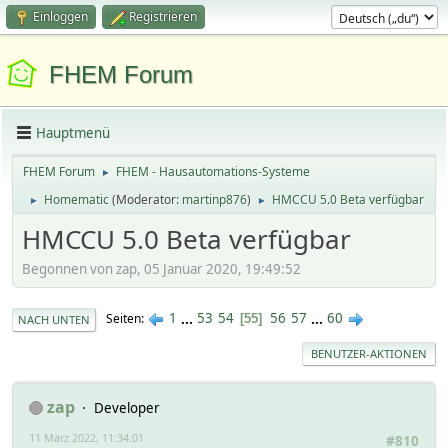
Einloggen
Registrieren
FHEM Forum
Hauptmenü
FHEM Forum
FHEM - Hausautomations-Systeme
►
Homematic
(Moderator:
martinp876
)
HMCCU 5.0 Beta verfügbar
►
►
HMCCU 5.0 Beta verfügbar
Begonnen von zap, 05 Januar 2020, 19:49:52
1
...
53
54
56
57
...
60
Seiten
55
NACH UNTEN
BENUTZER-AKTIONEN
zap
Developer
11 März 2022, 11:34:01
#810