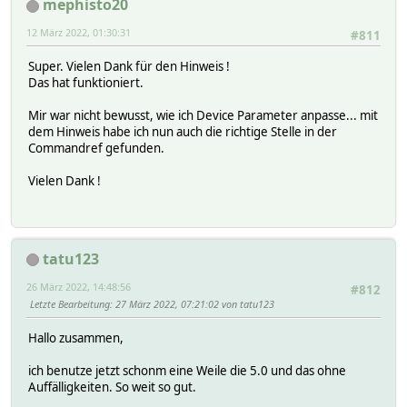
mephisto20
12 März 2022, 01:30:31
#811
Super. Vielen Dank für den Hinweis !
Das hat funktioniert.
Mir war nicht bewusst, wie ich Device Parameter anpasse... mit
dem Hinweis habe ich nun auch die richtige Stelle in der
Commandref gefunden.
Vielen Dank !
tatu123
26 März 2022, 14:48:56
#812
Letzte Bearbeitung
: 27 März 2022, 07:21:02 von tatu123
Hallo zusammen,
ich benutze jetzt schonm eine Weile die 5.0 und das ohne
Auffälligkeiten. So weit so gut.