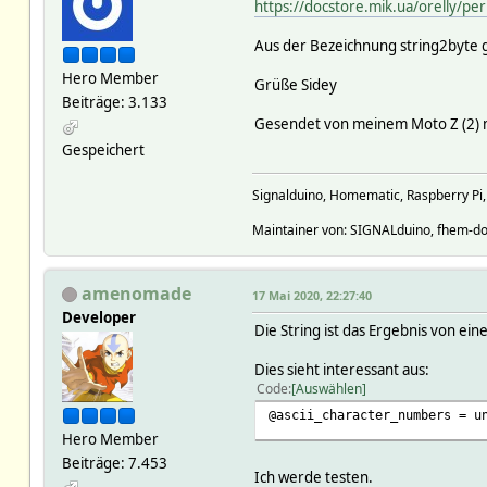
https://docstore.mik.ua/orelly/p
Aus der Bezeichnung string2byte ge
Hero Member
Grüße Sidey
Beiträge: 3.133
Gesendet von meinem Moto Z (2) m
Gespeichert
Signalduino, Homematic, Raspberry Pi
Maintainer von: SIGNALduino, fhem-do
amenomade
17 Mai 2020, 22:27:40
Developer
Die String ist das Ergebnis von ei
Dies sieht interessant aus:
Code
Auswählen
@ascii_character_numbers = u
Hero Member
Beiträge: 7.453
Ich werde testen.