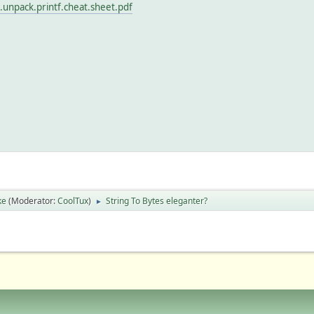
.unpack.printf.cheat.sheet.pdf
ke
(Moderator:
CoolTux
)
String To Bytes eleganter?
►