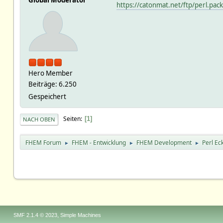
https://catonmat.net/ftp/perl.pack
Hero Member
Beiträge: 6.250
Gespeichert
Seiten
1
NACH OBEN
FHEM Forum
FHEM - Entwicklung
FHEM Development
Perl Ec
►
►
►
,
SMF 2.1.4 © 2023
Simple Machines