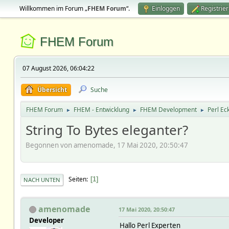
Willkommen im Forum „
FHEM Forum
“.
Einloggen
Registrie
FHEM Forum
07 August 2026, 06:04:22
Übersicht
Suche
FHEM Forum
FHEM - Entwicklung
FHEM Development
Perl Ec
►
►
►
String To Bytes eleganter?
Begonnen von amenomade, 17 Mai 2020, 20:50:47
Seiten
1
NACH UNTEN
amenomade
17 Mai 2020, 20:50:47
Developer
Hallo Perl Experten