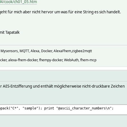
erl4/cook/ch01_05.htm
ht für mich aber nicht hervor um was für eine String es sich handelt.
it Tapatalk
, Mysensors, MQTT, Alexa, Docker, AlexaFhem,zigbee2mqtt
cker, alexa-fhem-docker, fhempy-docker, WebAuth, fhem-mcp
ner AES-Entzifferung und enthält möglicherweise nicht-druckbare Zeichen
npack("C*", "sample"); print "@ascii_character_numbers\n";