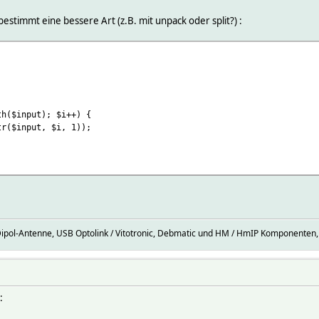
 bestimmt eine bessere Art (z.B. mit unpack oder split?) :
h($input); $i++) {
$input, $i, 1));
Dipol-Antenne, USB Optolink / Vitotronic, Debmatic und HM / HmIP Komponenten,
: