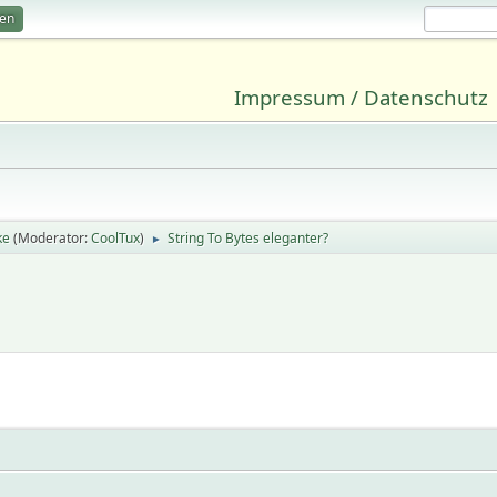
ren
Impressum / Datenschutz
ke
(Moderator:
CoolTux
)
String To Bytes eleganter?
►