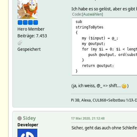
Ich habe es so gelöst, aber es gibt
Code
Auswählen
sub
stringToBytes
Hero Member
{
Beiträge: 7.453
my ($input) = @_;
my @output;
Gespeichert
for (my $i = 0; $i < lengt
push @output, ord(substr(
}
return @output;
}
(ja, ich weiss, @_ => shift...
)
Pi 3B, Alexa, CUL868+Selbstbau 1/2λ-
Sidey
17 Mai 2020, 21:12:48
Developer
Sicher, geht das auch ohne Schleife