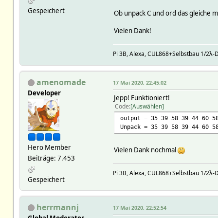
Gespeichert
Ob unpack C und ord das gleiche ma
Vielen Dank!
Pi 3B, Alexa, CUL868+Selbstbau 1/2λ-
amenomade
17 Mai 2020, 22:45:02
Developer
Jepp! Funktioniert!
Code
Auswählen
output = 35 39 58 39 44 60 5
Unpack = 35 39 58 39 44 60 5
Hero Member
Vielen Dank nochmal
Beiträge: 7.453
Pi 3B, Alexa, CUL868+Selbstbau 1/2λ-
Gespeichert
herrmannj
17 Mai 2020, 22:52:54
Global Moderator