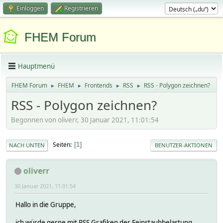
Einloggen
Registrieren
FHEM Forum
Hauptmenü
FHEM Forum
FHEM
Frontends
RSS
RSS - Polygon zeichnen?
►
►
►
►
RSS - Polygon zeichnen?
Begonnen von oliverr, 30 Januar 2021, 11:01:54
Seiten
1
NACH UNTEN
BENUTZER-AKTIONEN
oliverr
30 Januar 2021, 11:01:54
Hallo in die Gruppe,
ich würde gerne mit RSS Grafiken der Feinstaubbelastung