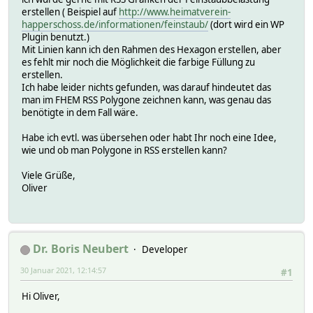
erstellen ( Beispiel auf
http://www.heimatverein-
happerschoss.de/informationen/feinstaub/
(dort wird ein WP
Plugin benutzt.)
Mit Linien kann ich den Rahmen des Hexagon erstellen, aber
es fehlt mir noch die Möglichkeit die farbige Füllung zu
erstellen.
Ich habe leider nichts gefunden, was darauf hindeutet das
man im FHEM RSS Polygone zeichnen kann, was genau das
benötigte in dem Fall wäre.
Habe ich evtl. was übersehen oder habt Ihr noch eine Idee,
wie und ob man Polygone in RSS erstellen kann?
Viele Grüße,
Oliver
Dr. Boris Neubert
Developer
30 Januar 2021, 12:14:57
#1
Hi Oliver,