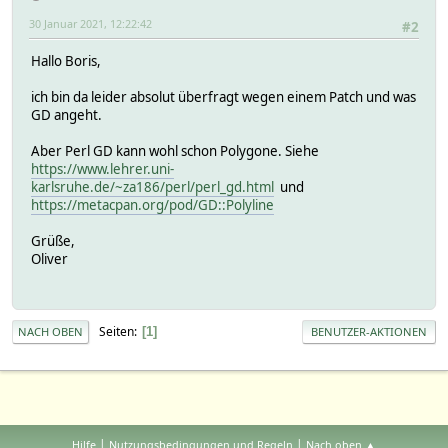
30 Januar 2021, 12:22:42
#2
Hallo Boris,
ich bin da leider absolut überfragt wegen einem Patch und was
GD angeht.
Aber Perl GD kann wohl schon Polygone. Siehe
https://www.lehrer.uni-
karlsruhe.de/~za186/perl/perl_gd.html
und
https://metacpan.org/pod/GD::Polyline
Grüße,
Oliver
Seiten
1
NACH OBEN
BENUTZER-AKTIONEN
|
|
Hilfe
Nutzungsbedingungen und Regeln
Nach oben ▲