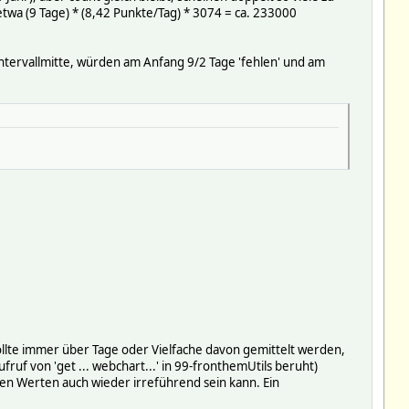
twa (9 Tage) * (8,42 Punkte/Tag) * 3074 = ca. 233000
ntervallmitte, würden am Anfang 9/2 Tage 'fehlen' und am
ollte immer über Tage oder Vielfache davon gemittelt werden,
uf von 'get ... webchart...' in 99-fronthemUtils beruht)
lten Werten auch wieder irreführend sein kann. Ein