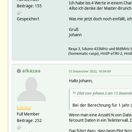
Ich habe bis 4 Werte in einem Char
Beiträge: 155
Allso ich denke der Master-Brunch
Gespeichert
Was mir jetzt doch noch einfällt, i
Gruß
Johann
Raspi 3, Sduino 433MHz und 868MHz b
(homematic-raspi), HmIP-eTRV-2, HmI
alkazaa
13 Dezember 2022, 16:04:09
Hallo Johann,
Zitat von: Johann.S am 13 Dezemb
Bei der Berechnung für 1 Jahr (
Full Member
Wenn man eine Anzahl N von Daten 
N/count Daten in ein Teilintervall.
Beiträge: 252
Das führt dazu, dass beim Plot N/co