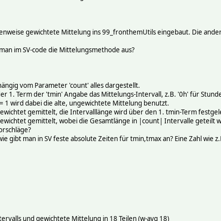
nweise gewichtete Mittelung ins 99_fronthemUtils eingebaut. Die anderen
t man im SV-code die Mittelungsmethode aus?
ngig vom Parameter 'count' alles dargestellt.
 1. Term der 'tmin' Angabe das Mittelungs-Intervall, z.B. '0h' für Stund
= 1 wird dabei die alte, ungewichtete Mittelung benutzt.
d gewichtet gemittelt, die Intervalllänge wird über den 1. tmin-Term festgel
d gewichtet gemittelt, wobei die Gesamtlänge in |count| Intervalle geteilt w
orschläge?
e gibt man in SV feste absolute Zeiten für tmin,tmax an? Eine Zahl wie z
ervalls und gewichtete Mittelung in 18 Teilen (w-avg 18)