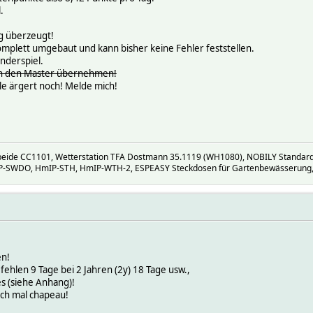
.
g überzeugt!
mplett umgebaut und kann bisher keine Fehler feststellen.
inderspiel.
n den Master übernehmen!
le ärgert noch! Melde mich!
eide CC1101, Wetterstation TFA Dostmann 35.1119 (WH1080), NOBILY Standar
P-SWDO, HmIP-STH, HmIP-WTH-2, ESPEASY Steckdosen für Gartenbewässerung, Poo
en!
fehlen 9 Tage bei 2 Jahren (2y) 18 Tage usw.,
es (siehe Anhang)!
och mal chapeau!