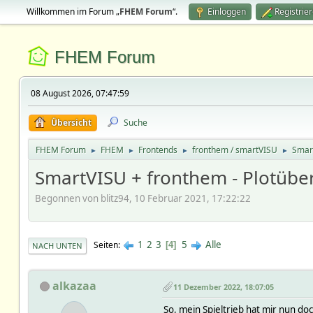
Willkommen im Forum „
FHEM Forum
“.
Einloggen
Registrie
FHEM Forum
08 August 2026, 07:47:59
Übersicht
Suche
FHEM Forum
FHEM
Frontends
fronthem / smartVISU
Smart
►
►
►
►
SmartVISU + fronthem - Plotüber
Begonnen von blitz94, 10 Februar 2021, 17:22:22
1
2
3
5
Alle
Seiten
4
NACH UNTEN
alkazaa
11 Dezember 2022, 18:07:05
So, mein Spieltrieb hat mir nun d