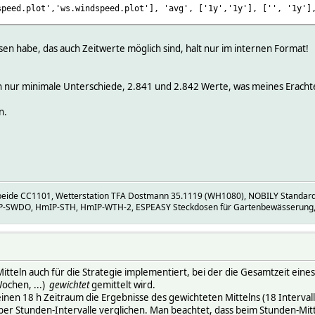
speed.plot','ws.windspeed.plot'], 'avg', ['1y','1y'], ['', '1y']
en habe, das auch Zeitwerte möglich sind, halt nur im internen Format!
h nur minimale Unterschiede, 2.841 und 2.842 Werte, was meines Erachte
n.
eide CC1101, Wetterstation TFA Dostmann 35.1119 (WH1080), NOBILY Standar
P-SWDO, HmIP-STH, HmIP-WTH-2, ESPEASY Steckdosen für Gartenbewässerung, Poo
itteln auch für die Strategie implementiert, bei der die Gesamtzeit eines P
Wochen, ...)
gewichtet
gemittelt wird.
inen 18 h Zeitraum die Ergebnisse des gewichteten Mittelns (18 Interval
über Stunden-Intervalle verglichen. Man beachtet, dass beim Stunden-Mitt