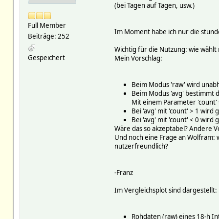
(bei Tagen auf Tagen, usw.)
Full Member
Im Moment habe ich nur die stunde
Beiträge: 252
Wichtig für die Nutzung: wie wähl
Gespeichert
Mein Vorschlag:
Beim Modus 'raw' wird unabhä
Beim Modus 'avg' bestimmt der
Mit einem Parameter 'count' 
Bei 'avg' mit 'count' > 1 wir
Bei 'avg' mit 'count' < 0 wir
Wäre das so akzeptabel? Andere V
Und noch eine Frage an Wolfram: wi
nutzerfreundlich?
-Franz
Im Vergleichsplot sind dargestellt:
Rohdaten (raw) eines 18-h Int