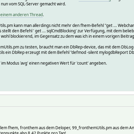
g nun vom SQL-Server gemacht wird.
n einem anderen Thread
.
ils.pm kann man allerdings nicht mehr den fhem-Befehl "get ... Webcha
s stellt den Befehl ' get ... sqlCmdBlocking' zur Verfügung, mit dem be
et wohl blockierend, im Gegensatz zu dem was ich in einem vorigen Beitrag
tils.pm zu testen, braucht man ein DbRep-device, das mit dem DbLog-d
Utils ein DbRep erzeugt mit dem Befehl "defmod -silent mylogdbReport D
 im Modus 'avg' einen negativen Wert für 'count' angeben.
ellem fhem, fronthem aus dem Deloper, 99_fronthemUtils.pm aus dem A
tenpunkte also 8,42 Punkte pro Tag!