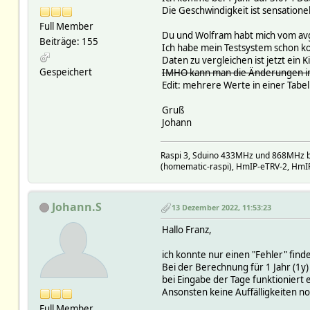
Die Geschwindigkeit ist sensationel
Full Member
Du und Wolfram habt mich vom av
Beiträge: 155
Ich habe mein Testsystem schon ko
Daten zu vergleichen ist jetzt ein K
Gespeichert
IMHO kann man die Änderungen i
Edit: mehrere Werte in einer Tabel
Gruß
Johann
Raspi 3, Sduino 433MHz und 868MHz b
(homematic-raspi), HmIP-eTRV-2, HmI
Johann.S
13 Dezember 2022, 11:53:23
Hallo Franz,
ich konnte nur einen "Fehler" find
Bei der Berechnung für 1 Jahr (1y) 
bei Eingabe der Tage funktioniert 
Ansonsten keine Auffälligkeiten n
Full Member