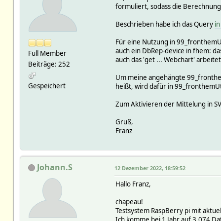
formuliert, sodass die Berechnun
Beschrieben habe ich das Query
i
Für eine Nutzung in 99_fronthemUt
auch ein DbRep-device in fhem: da
Full Member
auch das 'get ... Webchart' arbeit
Beiträge: 252
Um meine angehängte 99_fronthemU
Gespeichert
heißt, wird dafür in 99_fronthem
Zum Aktivieren der Mittelung in SV
Gruß,
Franz
Johann.S
12 Dezember 2022, 18:59:52
Hallo Franz,
chapeau!
Testsystem RaspBerry pi mit aktu
Ich komme bei 1 Jahr auf 3.074 Da