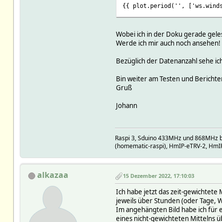
{{ plot.period('', ['ws.wind
Wobei ich in der Doku gerade geles
Werde ich mir auch noch ansehen!
Bezüglich der Datenanzahl sehe ic
Bin weiter am Testen und Berichte
Gruß
Johann
Raspi 3, Sduino 433MHz und 868MHz b
(homematic-raspi), HmIP-eTRV-2, HmI
alkazaa
15 Dezember 2022, 17:10:03
Ich habe jetzt das zeit-gewichtete M
jeweils über Stunden (oder Tage, 
Im angehängten Bild habe ich für e
eines nicht-gewichteten Mittelns 