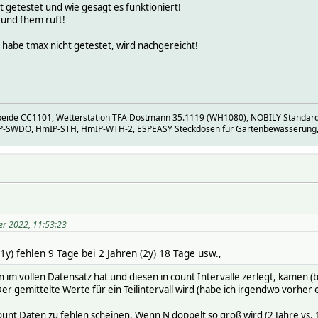
t getestet und wie gesagt es funktioniert!
 und fhem ruft!
ch habe tmax nicht getestet, wird nachgereicht!
eide CC1101, Wetterstation TFA Dostmann 35.1119 (WH1080), NOBILY Standar
P-SWDO, HmIP-STH, HmIP-WTH-2, ESPEASY Steckdosen für Gartenbewässerung, Poo
er 2022, 11:53:23
1y) fehlen 9 Tage bei 2 Jahren (2y) 18 Tage usw.,
im vollen Datensatz hat und diesen in count Intervalle zerlegt, kämen (
 Der gemittelte Werte für ein Teilintervall wird (habe ich irgendwo vorhe
unt Daten zu fehlen scheinen. Wenn N doppelt so groß wird (2 Jahre vs. 1 