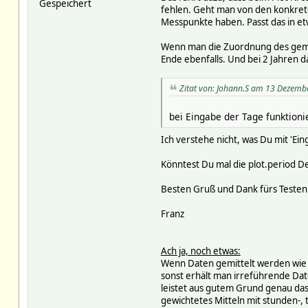
Gespeichert
fehlen. Geht man von den konkrete
Messpunkte haben. Passt das in e
Wenn man die Zuordnung des gemitt
Ende ebenfalls. Und bei 2 Jahren d
Zitat von: Johann.S am 13 Dezemb
bei Eingabe der Tage funktioni
Ich verstehe nicht, was Du mit 'Ei
Könntest Du mal die plot.period De
Besten Gruß und Dank fürs Testen
Franz
Ach ja, noch etwas:
Wenn Daten gemittelt werden wie T
sonst erhält man irreführende Date
leistet aus gutem Grund genau das.
gewichtetes Mitteln mit stunden-,