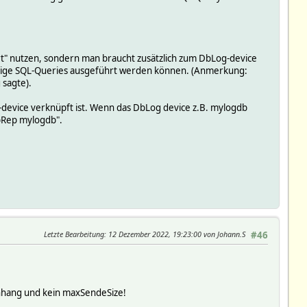
rt" nutzen, sondern man braucht zusätzlich zum DbLog-device
liebige SQL-Queries ausgeführt werden können. (Anmerkung:
 sagte).
evice verknüpft ist. Wenn das DbLog device z.B. mylogdb
bRep mylogdb".
Letzte Bearbeitung
: 12 Dezember 2022, 19:23:00 von Johann.S
#46
nhang und kein maxSendeSize!