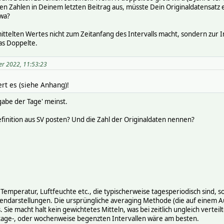
n Zahlen in Deinem letzten Beitrag aus, müsste Dein Originaldatensatz e
twa?
elten Wertes nicht zum Zeitanfang des Intervalls macht, sondern zur I
as Doppelte.
er 2022, 11:53:23
ert es (siehe Anhang)!
ngabe der Tage' meinst.
finition aus SV posten? Und die Zahl der Originaldaten nennen?
emperatur, Luftfeuchte etc., die typischerweise tagesperiodisch sind, s
ndarstellungen. Die ursprüngliche averaging Methode (die auf einem Aufr
 Sie macht halt kein gewichtetes Mitteln, was bei zeitlich ungleich vertei
 tage-, oder wochenweise begenzten Intervallen wäre am besten.