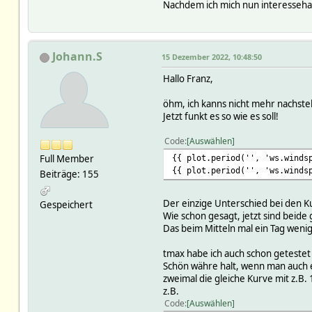
Nachdem ich mich nun interessehal
Johann.S
15 Dezember 2022, 10:48:50
Hallo Franz,
öhm, ich kanns nicht mehr nachstel
Jetzt funkt es so wie es soll!
Code
Auswählen
Full Member
{{ plot.period('', 'ws.winds
{{ plot.period('', 'ws.winds
Beiträge: 155
Der einzige Unterschied bei den Ku
Gespeichert
Wie schon gesagt, jetzt sind beide 
Das beim Mitteln mal ein Tag wenig
tmax habe ich auch schon getestet
Schön währe halt, wenn man auch e
zweimal die gleiche Kurve mit z.B. 
z.B.
Code
Auswählen