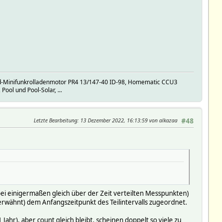
d-Minifunkrolladenmotor PR4 13/147-40 ID-98, Homematic CCU3
l und Pool-Solar, ...
Letzte Bearbeitung
: 13 Dezember 2022, 16:13:59 von alkazaa
#48
bei einigermaßen gleich über der Zeit verteilten Messpunkten)
r erwähnt) dem Anfangszeitpunkt des Teilintervalls zugeordnet.
Jahr), aber count gleich bleibt, scheinen doppelt so viele zu