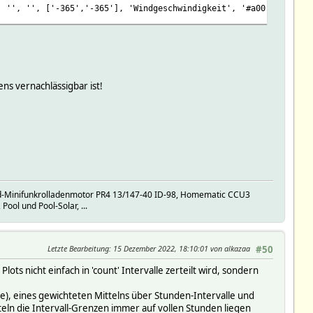
, '', '', ['-365','-365'], 'Windgeschwindigkeit', '#a00', '', ['
ns vernachlässigbar ist!
d-Minifunkrolladenmotor PR4 13/147-40 ID-98, Homematic CCU3
l und Pool-Solar, ...
Letzte Bearbeitung
: 15 Dezember 2022, 18:10:01 von alkazaa
#50
lots nicht einfach in 'count' Intervalle zerteilt wird, sondern
le), eines gewichteten Mittelns über Stunden-Intervalle und
eln die Intervall-Grenzen immer auf vollen Stunden liegen