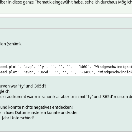
ber in diese ganze Thematik eingewühlt habe, sehe ich durchaus Möglich
len (schäm).
peed.plot', 'avg', '1y', '', '', '', '-1460', 'Windgeschwindigke
peed.plot', 'avg', '365d', '', '', '', '-1460', 'Windgeschwindig
rven war '1y' und '365d'!
gleich!
er rauskommt war mir schon klar aber tmin mit '1y' und '365d' müssen di
 und konnte nichts negatives entdecken!
in fixes Datum einstellen könnte und/oder
1 Jahr Unterschied!