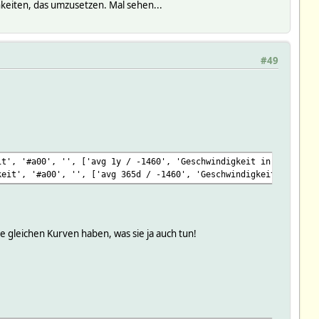
keiten, das umzusetzen. Mal sehen...
#49
it', '#a00', '', ['avg 1y / -1460', 'Geschwindigkeit in km/h'], 
keit', '#a00', '', ['avg 365d / -1460', 'Geschwindigkeit in km/h
e gleichen Kurven haben, was sie ja auch tun!