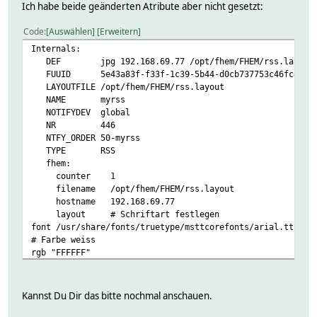
Ich habe beide geänderten Atribute aber nicht gesetzt:
Code
Auswählen
Erweitern
Internals:
DEF jpg 192.168.69.77 /opt/fhem/FHEM/rss.layout
FUUID 5e43a83f-f33f-1c39-5b44-d0cb737753c46fc4
LAYOUTFILE /opt/fhem/FHEM/rss.layout
NAME myrss
NOTIFYDEV global
NR 446
NTFY_ORDER 50-myrss
TYPE RSS
fhem:
counter 1
filename /opt/fhem/FHEM/rss.layout
hostname 192.168.69.77
layout # Schriftart festlegen
font /usr/share/fonts/truetype/msttcorefonts/arial.ttf
# Farbe weiss
rgb "FFFFFF"
# fünf waagerechte Linien
line 0 240 800 240
# 0.4 * 600 = 240
Kannst Du Dir das bitte nochmal anschauen.
line 0 40 800 40
line 0 440 800 440