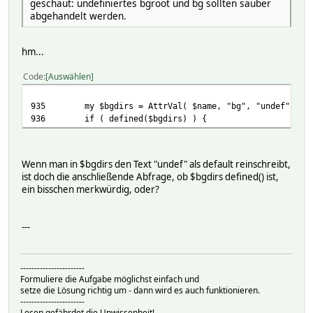
img 0 641 1 png data { plotAsPng("SVG_Wetterstation_2") 
geschaut: undefiniertes bgroot und bg sollten sauber
#text 10 880 Darstellungsbereich 5"
abgehandelt werden.
img 0 841 1 png data { plotAsPng("SVG_Wetterstation") }
#text 10 880 Darstellungsbereich 6"
hm...
img 0 1041 1 png data { plotAsPng("SVG_Wetterstation_3")
style jpg
Code
Auswählen
t 1633888934
useTextAlign 1
useTextWrap 1
935 my $bgdirs = AttrVal( $name, "bg", "undef" ); # 
Attributes:
936 if ( defined($bgdirs) ) {
alias myrss
bgcolor 1C1C1C
size 800x1210
Wenn man in $bgdirs den Text "undef" als default reinschreibt,
ist doch die anschließende Abfrage, ob $bgdirs defined() ist,
ein bisschen merkwürdig, oder?
---
-----------------------
Formuliere die Aufgabe möglichst einfach und
setze die Lösung richtig um - dann wird es auch funktionieren.
-----------------------
Lesen gefährdet die Unwissenheit!