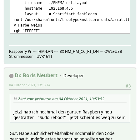
filename ./FHEM/test.layout
hostname 192.168.4.5
layout # Schriftart festlegen
font /usr/share/fonts/truetype/msttcorefonts/arial.ttf
# Farbe weiss
rgb "FFFFFF"
# drei waagerechte Linien
line 0 40 1168 40
line 0 265 400 265
Raspberry Pi --- HM-LAN --- 8X HM_HM_CC_RT_DN --- OWL+USB
line 400 245 800 245
Strommesser UVR1611
line 0 460 800 460
style jpg
Dr. Boris Neubert
Developer
useTextAlign 1
useTextWrap 1
04 Oktober 2021, 13:13:14
#3
Attributes:
DbLogExclude .*
Zitat von: jostmario am 04 Oktober 2021, 10:53:52
jetzt hab ich nochmal den ganzen Raspberry neu
gestratter "Sudo reboot" jetzt scheint es weg zu sein.
Gut. Habe auch sicherheitshalber nochmal in den Code
geschaut: undefiniertes bgroot und bg sollten sauber