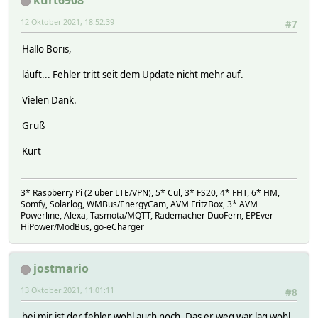
kurt6908
12 Oktober 2021, 18:52:39
#7
Hallo Boris,
läuft... Fehler tritt seit dem Update nicht mehr auf.
Vielen Dank.
Gruß
Kurt
3* Raspberry Pi (2 über LTE/VPN), 5* Cul, 3* FS20, 4* FHT, 6* HM,
Somfy, Solarlog, WMBus/EnergyCam, AVM FritzBox, 3* AVM
Powerline, Alexa, Tasmota/MQTT, Rademacher DuoFern, EPEver
HiPower/ModBus, go-eCharger
jostmario
13 Oktober 2021, 11:01:11
#8
bei mir ist der fehler wohl auch noch. Das er weg war lag wohl