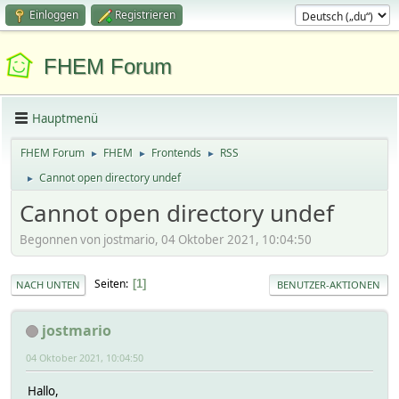
Einloggen
Registrieren
FHEM Forum
Hauptmenü
FHEM Forum
FHEM
Frontends
RSS
►
►
►
Cannot open directory undef
►
Cannot open directory undef
Begonnen von jostmario, 04 Oktober 2021, 10:04:50
Seiten
1
NACH UNTEN
BENUTZER-AKTIONEN
jostmario
04 Oktober 2021, 10:04:50
Hallo,