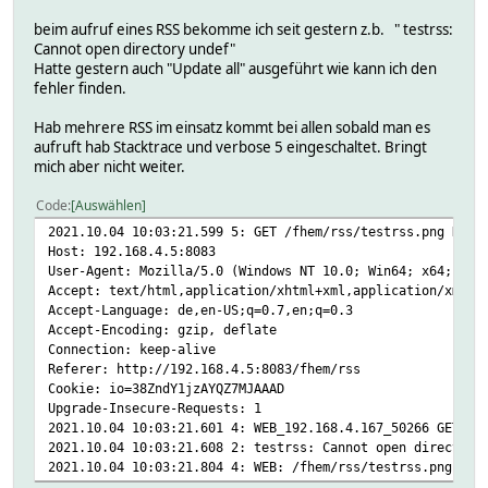
beim aufruf eines RSS bekomme ich seit gestern z.b. " testrss:
Cannot open directory undef"
Hatte gestern auch "Update all" ausgeführt wie kann ich den
fehler finden.
Hab mehrere RSS im einsatz kommt bei allen sobald man es
aufruft hab Stacktrace und verbose 5 eingeschaltet. Bringt
mich aber nicht weiter.
Code
Auswählen
2021.10.04 10:03:21.599 5: GET /fhem/rss/testrss.png HTTP
Host: 192.168.4.5:8083
User-Agent: Mozilla/5.0 (Windows NT 10.0; Win64; x64; rv:
Accept: text/html,application/xhtml+xml,application/xml;q
Accept-Language: de,en-US;q=0.7,en;q=0.3
Accept-Encoding: gzip, deflate
Connection: keep-alive
Referer: http://192.168.4.5:8083/fhem/rss
Cookie: io=38ZndY1jzAYQZ7MJAAAD
Upgrade-Insecure-Requests: 1
2021.10.04 10:03:21.601 4: WEB_192.168.4.167_50266 GET /f
2021.10.04 10:03:21.608 2: testrss: Cannot open directory
2021.10.04 10:03:21.804 4: WEB: /fhem/rss/testrss.png / R