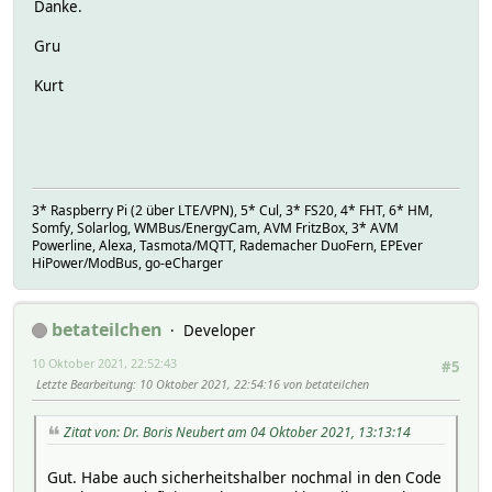
Danke.
line 0 640 800 640
line 0 840 800 840
Gru
line 0 1040 800 1040
# wir bauen uns eine Kopfzeile
Kurt
# Schriftgroesse festlegen
pt 20
date 10 30
time 650 30
rgb "00FF00"
text 300 30 "Peichl-Online"
3* Raspberry Pi (2 über LTE/VPN), 5* Cul, 3* FS20, 4* FHT, 6* HM,
# ein skaliertes Bild einbinden
Somfy, Solarlog, WMBus/EnergyCam, AVM FritzBox, 3* AVM
img 764 1 .29 png url "http://fhem.de/www/images/default/
Powerline, Alexa, Tasmota/MQTT, Rademacher DuoFern, EPEver
# einige vorlaeufige Beschriftungen
HiPower/ModBus, go-eCharger
pt 12
rgb "FFFFFF"
#text 10 80 "Darstellungsbereich 1"
betateilchen
Developer
#rgb "585858"
#rect 0 41 0 800 1
10 Oktober 2021, 22:52:43
#5
img 0 41 1 png data { plotAsPng("SVG_PV") }
Letzte Bearbeitung
: 10 Oktober 2021, 22:54:16 von betateilchen
#text 10 280 "Darstellungsbereich 2"
img 0 241 1 png data { plotAsPng("SVG_PV_Gartenhaus") }
Zitat von: Dr. Boris Neubert am 04 Oktober 2021, 13:13:14
#text 10 480 "Darstellungsbereich 3"
img 0 441 1 png data { plotAsPng("SVG_Temperatur_Norden"
#text 10 680 Darstellungsbereich 4"
Gut. Habe auch sicherheitshalber nochmal in den Code