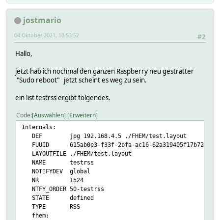
jostmario
04 Oktober 2021, 10:53:52
#2
Hallo,
jetzt hab ich nochmal den ganzen Raspberry neu gestratter
"Sudo reboot" jetzt scheint es weg zu sein.
ein list testrss ergibt folgendes.
Code
Auswählen
Erweitern
Internals:
DEF jpg 192.168.4.5 ./FHEM/test.layout
FUUID 615ab0e3-f33f-2bfa-ac16-62a319405f17b727
LAYOUTFILE ./FHEM/test.layout
NAME testrss
NOTIFYDEV global
NR 1524
NTFY_ORDER 50-testrss
STATE defined
TYPE RSS
fhem: