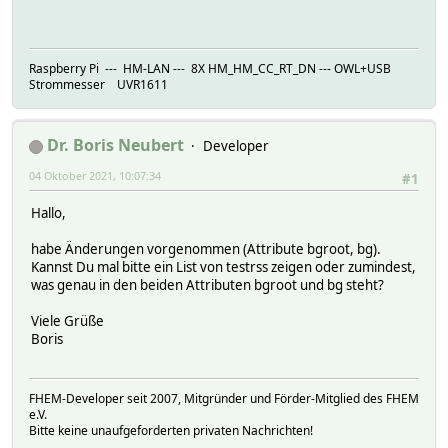
Raspberry Pi --- HM-LAN --- 8X HM_HM_CC_RT_DN --- OWL+USB
Strommesser UVR1611
Dr. Boris Neubert
Developer
04 Oktober 2021, 10:07:34
#1
Hallo,
habe Änderungen vorgenommen (Attribute bgroot, bg).
Kannst Du mal bitte ein List von testrss zeigen oder zumindest,
was genau in den beiden Attributen bgroot und bg steht?
Viele Grüße
Boris
FHEM-Developer seit 2007, Mitgründer und Förder-Mitglied des FHEM
e.V.
Bitte keine unaufgeforderten privaten Nachrichten!