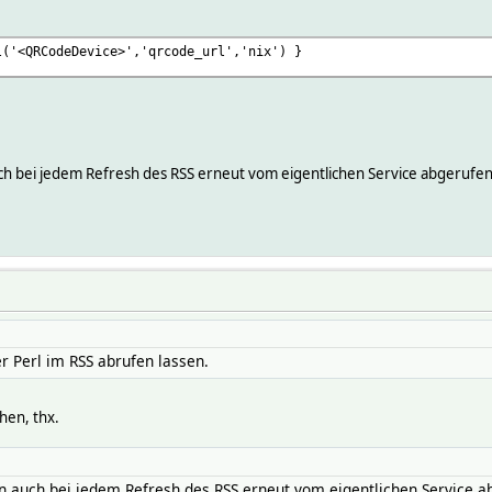
l('<QRCodeDevice>','qrcode_url','nix') }
ch bei jedem Refresh des RSS erneut vom eigentlichen Service abgerufe
r Perl im RSS abrufen lassen.
hen, thx.
n auch bei jedem Refresh des RSS erneut vom eigentlichen Service a