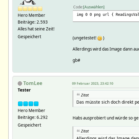
Code
Auswählen
img 0 0 png url { ReadingsVa
Hero Member
Beiträge: 2.593
Alles hat seine Zeit!
Gespeichert
(ungetestet!
)
Allerdings wird das Image dann au
gb#
TomLee
09 Februar 2023, 23:42:10
Tester
Zitat
Das müsste sich doch direkt pe
Hero Member
Beiträge: 6.292
Habs ausprobiert und würde so ge
Gespeichert
Zitat
Allerdings wird das Image dan