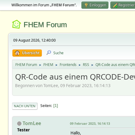
Willkommen im Forum „
FHEM Forum
“.
Einloggen
Registrie
FHEM Forum
09 August 2026, 12:40:00
Übersicht
Suche
FHEM Forum
FHEM
Frontends
RSS
QR-Code aus einem Q
►
►
►
►
QR-Code aus einem QRCODE-Dev
Begonnen von TomLee, 09 Februar 2023, 16:14:13
Seiten
1
NACH UNTEN
TomLee
09 Februar 2023, 16:14:13
Tester
Hallo,