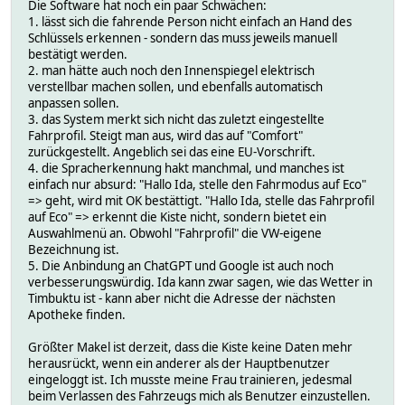
Die Software hat noch ein paar Schwächen:
1. lässt sich die fahrende Person nicht einfach an Hand des
Schlüssels erkennen - sondern das muss jeweils manuell
bestätigt werden.
2. man hätte auch noch den Innenspiegel elektrisch
verstellbar machen sollen, und ebenfalls automatisch
anpassen sollen.
3. das System merkt sich nicht das zuletzt eingestellte
Fahrprofil. Steigt man aus, wird das auf "Comfort"
zurückgestellt. Angeblich sei das eine EU-Vorschrift.
4. die Spracherkennung hakt manchmal, und manches ist
einfach nur absurd: "Hallo Ida, stelle den Fahrmodus auf Eco"
=> geht, wird mit OK bestättigt. "Hallo Ida, stelle das Fahrprofil
auf Eco" => erkennt die Kiste nicht, sondern bietet ein
Auswahlmenü an. Obwohl "Fahrprofil" die VW-eigene
Bezeichnung ist.
5. Die Anbindung an ChatGPT und Google ist auch noch
verbesserungswürdig. Ida kann zwar sagen, wie das Wetter in
Timbuktu ist - kann aber nicht die Adresse der nächsten
Apotheke finden.
Größter Makel ist derzeit, dass die Kiste keine Daten mehr
herausrückt, wenn ein anderer als der Hauptbenutzer
eingeloggt ist. Ich musste meine Frau trainieren, jedesmal
beim Verlassen des Fahrzeugs mich als Benutzer einzustellen.