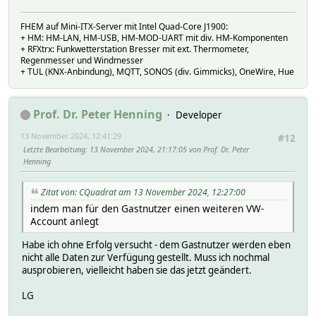
FHEM auf Mini-ITX-Server mit Intel Quad-Core J1900:
+ HM: HM-LAN, HM-USB, HM-MOD-UART mit div. HM-Komponenten
+ RFXtrx: Funkwetterstation Bresser mit ext. Thermometer,
Regenmesser und Windmesser
+ TUL (KNX-Anbindung), MQTT, SONOS (div. Gimmicks), OneWire, Hue
Prof. Dr. Peter Henning
Developer
13 November 2024, 12:41:29
#12
Letzte Bearbeitung
: 13 November 2024, 21:17:05 von Prof. Dr. Peter
Henning
Zitat von: CQuadrat am 13 November 2024, 12:27:00
indem man für den Gastnutzer einen weiteren VW-
Account anlegt
Habe ich ohne Erfolg versucht - dem Gastnutzer werden eben
nicht alle Daten zur Verfügung gestellt. Muss ich nochmal
ausprobieren, vielleicht haben sie das jetzt geändert.
LG