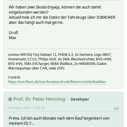
Wir haben zwei Skoda Enyaqs, können die auch damit
eingebunden werden?
Aktuell hole ich mir die Daten der Fahrzeuge über IOBROKER
aber das hängt auch mal gerne.
Gruß
Max
Lenovo M910Q Tiny Debian 12, FHEM 6.3, 2x Siemens Logo 0BA7,
Homematic CCU3, Philips HUE, 6x SMA Wechselrichter, BYD HVM,
BYD HVS, SMA EVCharger, KEBA Wallbox, 2x HMS800W, Daikin
Wärmepumpe über CAN, viele ESPs
Contrib:
https://svn.fhem.de/trac/browser/trunk/fhem/contrib/MadMax
Prof. Dr. Peter Henning
Developer
05 August 2024, 19:56:34
#8
Prima. Ich bin auch Monate nach dem Ḱauf begeistert von
meinem ID.7...