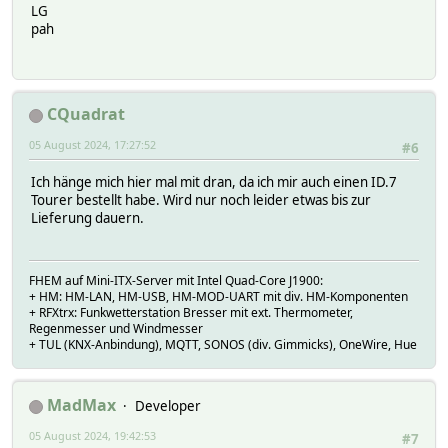
LG
pah
CQuadrat
05 August 2024, 17:27:52
#6
Ich hänge mich hier mal mit dran, da ich mir auch einen ID.7
Tourer bestellt habe. Wird nur noch leider etwas bis zur
Lieferung dauern.
FHEM auf Mini-ITX-Server mit Intel Quad-Core J1900:
+ HM: HM-LAN, HM-USB, HM-MOD-UART mit div. HM-Komponenten
+ RFXtrx: Funkwetterstation Bresser mit ext. Thermometer,
Regenmesser und Windmesser
+ TUL (KNX-Anbindung), MQTT, SONOS (div. Gimmicks), OneWire, Hue
MadMax
Developer
05 August 2024, 19:42:53
#7