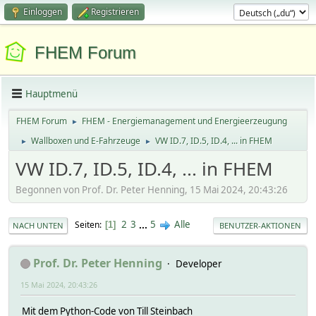
Einloggen
Registrieren
FHEM Forum
Hauptmenü
FHEM Forum
FHEM - Energiemanagement und Energieerzeugung
►
Wallboxen und E-Fahrzeuge
VW ID.7, ID.5, ID.4, ... in FHEM
►
►
VW ID.7, ID.5, ID.4, ... in FHEM
Begonnen von Prof. Dr. Peter Henning, 15 Mai 2024, 20:43:26
2
3
...
5
Alle
Seiten
1
NACH UNTEN
BENUTZER-AKTIONEN
Prof. Dr. Peter Henning
Developer
15 Mai 2024, 20:43:26
Mit dem Python-Code von Till Steinbach