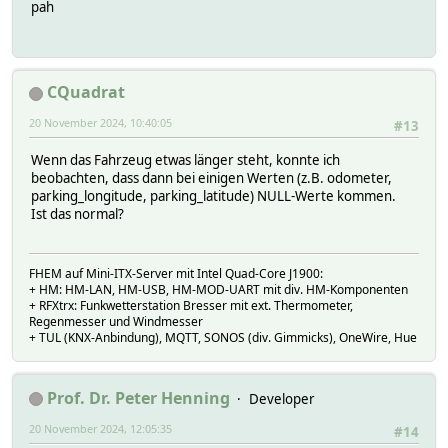
pah
CQuadrat
20 November 2024, 10:40:05
#13
Wenn das Fahrzeug etwas länger steht, konnte ich
beobachten, dass dann bei einigen Werten (z.B. odometer,
parking_longitude, parking_latitude) NULL-Werte kommen.
Ist das normal?
FHEM auf Mini-ITX-Server mit Intel Quad-Core J1900:
+ HM: HM-LAN, HM-USB, HM-MOD-UART mit div. HM-Komponenten
+ RFXtrx: Funkwetterstation Bresser mit ext. Thermometer,
Regenmesser und Windmesser
+ TUL (KNX-Anbindung), MQTT, SONOS (div. Gimmicks), OneWire, Hue
Prof. Dr. Peter Henning
Developer
20 November 2024, 12:05:35
#14