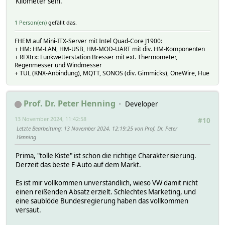
Kilometer sein.
1 Person(en)
gefällt das.
FHEM auf Mini-ITX-Server mit Intel Quad-Core J1900:
+ HM: HM-LAN, HM-USB, HM-MOD-UART mit div. HM-Komponenten
+ RFXtrx: Funkwetterstation Bresser mit ext. Thermometer,
Regenmesser und Windmesser
+ TUL (KNX-Anbindung), MQTT, SONOS (div. Gimmicks), OneWire, Hue
Prof. Dr. Peter Henning
Developer
13 November 2024, 11:42:58
#10
Letzte Bearbeitung
: 13 November 2024, 12:19:25 von Prof. Dr. Peter
Henning
Prima, "tolle Kiste" ist schon die richtige Charakterisierung.
Derzeit das beste E-Auto auf dem Markt.
Es ist mir vollkommen unverständlich, wieso VW damit nicht
einen reißenden Absatz erzielt. Schlechtes Marketing, und
eine saublöde Bundesregierung haben das vollkommen
versaut.