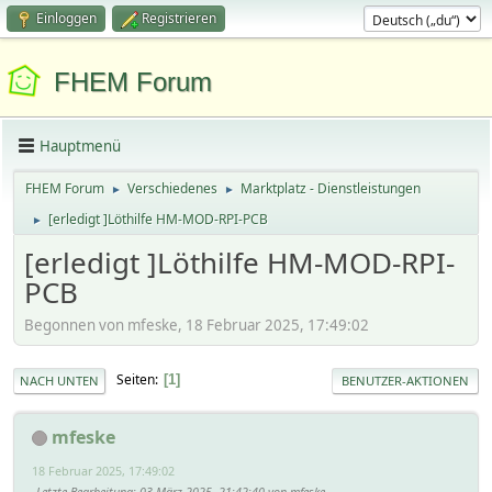
Einloggen
Registrieren
FHEM Forum
Hauptmenü
FHEM Forum
Verschiedenes
Marktplatz - Dienstleistungen
►
►
[erledigt ]Löthilfe HM-MOD-RPI-PCB
►
[erledigt ]Löthilfe HM-MOD-RPI-
PCB
Begonnen von mfeske, 18 Februar 2025, 17:49:02
Seiten
1
NACH UNTEN
BENUTZER-AKTIONEN
mfeske
18 Februar 2025, 17:49:02
Letzte Bearbeitung
: 03 März 2025, 21:42:40 von mfeske