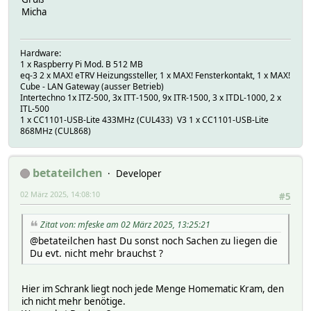
Micha
Hardware:
1 x Raspberry Pi Mod. B 512 MB
eq-3 2 x MAX! eTRV Heizungssteller, 1 x MAX! Fensterkontakt, 1 x MAX!
Cube - LAN Gateway (ausser Betrieb)
Intertechno 1x ITZ-500, 3x ITT-1500, 9x ITR-1500, 3 x ITDL-1000, 2 x
ITL-500
1 x CC1101-USB-Lite 433MHz (CUL433) V3 1 x CC1101-USB-Lite
868MHz (CUL868)
betateilchen
Developer
02 März 2025, 14:08:10
#5
Zitat von: mfeske am 02 März 2025, 13:25:21
@betateilchen hast Du sonst noch Sachen zu liegen die
Du evt. nicht mehr brauchst ?
Hier im Schrank liegt noch jede Menge Homematic Kram, den
ich nicht mehr benötige.