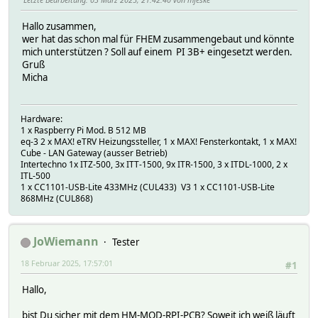
Hallo zusammen,
wer hat das schon mal für FHEM zusammengebaut und könnte
mich unterstützen ? Soll auf einem PI 3B+ eingesetzt werden.
Gruß
Micha
Hardware:
1 x Raspberry Pi Mod. B 512 MB
eq-3 2 x MAX! eTRV Heizungssteller, 1 x MAX! Fensterkontakt, 1 x MAX!
Cube - LAN Gateway (ausser Betrieb)
Intertechno 1x ITZ-500, 3x ITT-1500, 9x ITR-1500, 3 x ITDL-1000, 2 x
ITL-500
1 x CC1101-USB-Lite 433MHz (CUL433) V3 1 x CC1101-USB-Lite
868MHz (CUL868)
JoWiemann
Tester
18 Februar 2025, 17:57:01
#1
Hallo,
bist Du sicher mit dem HM-MOD-RPI-PCB? Soweit ich weiß läuft