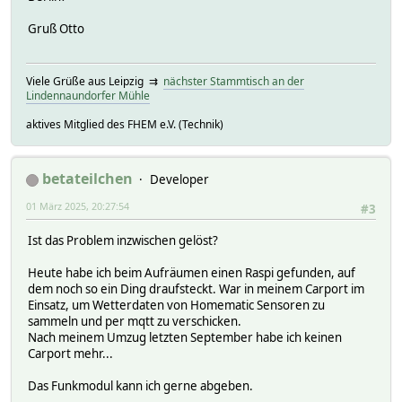
Gruß Otto
Viele Grüße aus Leipzig ⇉
nächster Stammtisch an der
Lindennaundorfer Mühle
aktives Mitglied des FHEM e.V. (Technik)
betateilchen
Developer
01 März 2025, 20:27:54
#3
Ist das Problem inzwischen gelöst?
Heute habe ich beim Aufräumen einen Raspi gefunden, auf
dem noch so ein Ding draufsteckt. War in meinem Carport im
Einsatz, um Wetterdaten von Homematic Sensoren zu
sammeln und per mqtt zu verschicken.
Nach meinem Umzug letzten September habe ich keinen
Carport mehr...
Das Funkmodul kann ich gerne abgeben.