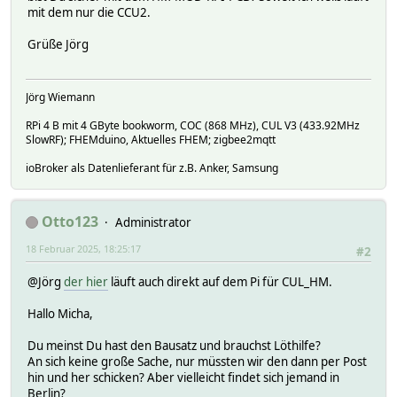
mit dem nur die CCU2.
Grüße Jörg
Jörg Wiemann
RPi 4 B mit 4 GByte bookworm, COC (868 MHz), CUL V3 (433.92MHz
SlowRF); FHEMduino, Aktuelles FHEM; zigbee2mqtt
ioBroker als Datenlieferant für z.B. Anker, Samsung
Otto123
Administrator
18 Februar 2025, 18:25:17
#2
@Jörg
der hier
läuft auch direkt auf dem Pi für CUL_HM.
Hallo Micha,
Du meinst Du hast den Bausatz und brauchst Löthilfe?
An sich keine große Sache, nur müssten wir den dann per Post
hin und her schicken? Aber vielleicht findet sich jemand in
Berlin?