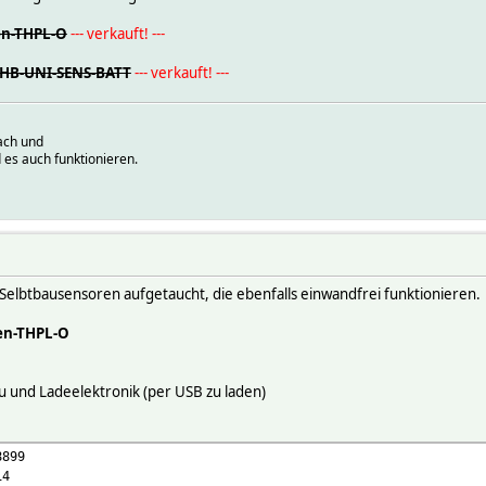
en-THPL-O
--- verkauft! ---
s HB-UNI-SENS-BATT
--- verkauft! ---
ach und
 es auch funktionieren.
 Selbtbausensoren aufgetaucht, die ebenfalls einwandfrei funktionieren.
en-THPL-O
 und Ladeelektronik (per USB zu laden)
8899
14