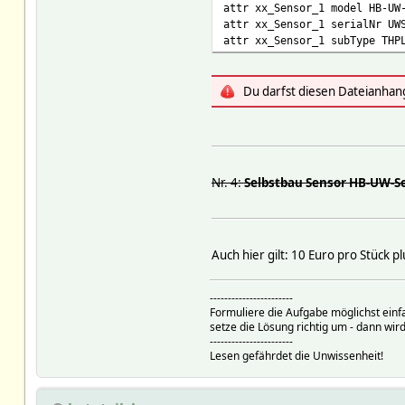
attr xx_Sensor_1 model HB-UW
attr xx_Sensor_1 serialNr UW
attr xx_Sensor_1 subType THP
Du darfst diesen Dateianhan
Nr. 4:
Selbstbau Sensor HB-UW-S
Auch hier gilt: 10 Euro pro Stück p
-----------------------
Formuliere die Aufgabe möglichst einf
setze die Lösung richtig um - dann wird
-----------------------
Lesen gefährdet die Unwissenheit!