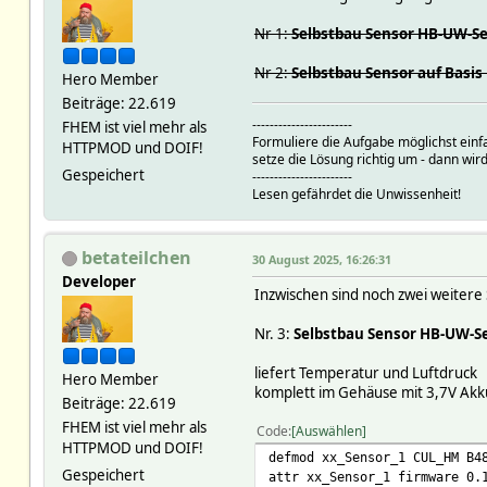
Nr 1:
Selbstbau Sensor HB-UW-S
Nr 2:
Selbstbau Sensor auf Basi
Hero Member
Beiträge: 22.619
-----------------------
FHEM ist viel mehr als
Formuliere die Aufgabe möglichst einf
HTTPMOD und DOIF!
setze die Lösung richtig um - dann wird
Gespeichert
-----------------------
Lesen gefährdet die Unwissenheit!
betateilchen
30 August 2025, 16:26:31
Developer
Inzwischen sind noch zwei weitere
Nr. 3:
Selbstbau Sensor HB-UW-S
liefert Temperatur und Luftdruck
Hero Member
komplett im Gehäuse mit 3,7V Akku
Beiträge: 22.619
FHEM ist viel mehr als
Code
Auswählen
HTTPMOD und DOIF!
defmod xx_Sensor_1 CUL_HM B4
Gespeichert
attr xx_Sensor_1 firmware 0.