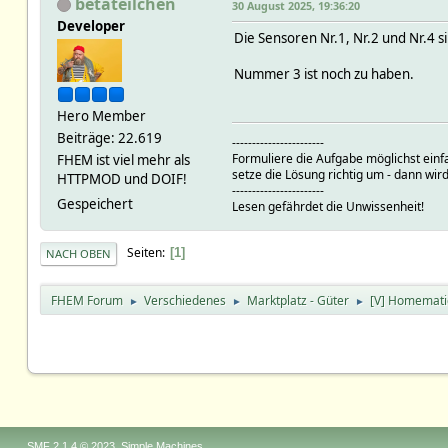
betateilchen
30 August 2025, 19:36:20
Developer
Die Sensoren Nr.1, Nr.2 und Nr.4 s
Nummer 3 ist noch zu haben.
Hero Member
Beiträge: 22.619
-----------------------
Formuliere die Aufgabe möglichst einf
FHEM ist viel mehr als
setze die Lösung richtig um - dann wird
HTTPMOD und DOIF!
-----------------------
Gespeichert
Lesen gefährdet die Unwissenheit!
Seiten
1
NACH OBEN
FHEM Forum
Verschiedenes
Marktplatz - Güter
[V] Homemati
►
►
►
,
SMF 2.1.4 © 2023
Simple Machines