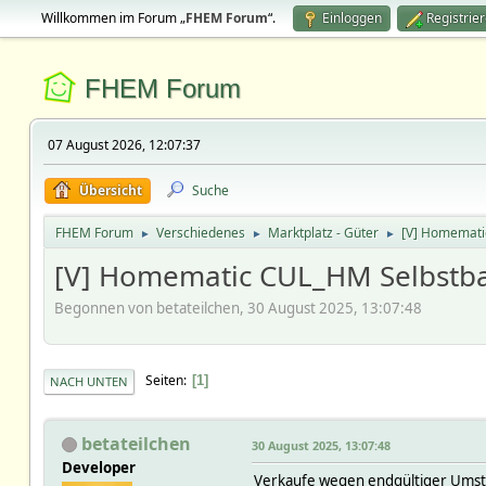
Willkommen im Forum „
FHEM Forum
“.
Einloggen
Registrie
FHEM Forum
07 August 2026, 12:07:37
Übersicht
Suche
FHEM Forum
Verschiedenes
Marktplatz - Güter
[V] Homemati
►
►
►
[V] Homematic CUL_HM Selbstb
Begonnen von betateilchen, 30 August 2025, 13:07:48
Seiten
1
NACH UNTEN
betateilchen
30 August 2025, 13:07:48
Developer
Verkaufe wegen endgültiger Umst