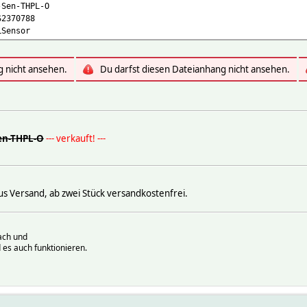
-Sen-THPL-O
S2370788
LSensor
g nicht ansehen.
Du darfst diesen Dateianhang nicht ansehen.
en-THPL-O
--- verkauft! ---
lus Versand, ab zwei Stück versandkostenfrei.
ach und
 es auch funktionieren.