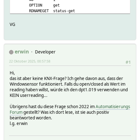
OPTION get
RDNAMEGET status-get
RDNAMESET status-set
SETLIST :no_alarm,alarm
VG
GADTABLE:
04309 status
Helper:
RDNAMEMAP:
READINGS:
erwin
Developer
22 Oktober 2025, 00:57:58
2025-10-21 19:43:07 IODev myKNXGW
#1
2025-10-18 15:09:41 ascWinState closed
Hi,
2025-10-18 15:09:41 last-sender 2.0.3
das ist aber keine KNX-Frage? Ich gehe davon aus, dass der
2025-10-18 15:09:41 state no_alarm
Windowsensor funktioniert. Falls du open/closed als Wert im
2025-10-18 15:09:41 status-get no_alarm
reading haben willst, würde ich den dpt1.019 verwenden und
Attributes:
KEIN userreading...
alias EMA_DG_Fenster
room KNX->EMA
Übrigens hast du diese Frage schon 2022 im
Automatisierungs
Forum
gestellt? Was ich dort lese, ist sie auch positiv
userReadings
beantworted worden.
ascWinState:(alarm|no.alarm) { (ReadingsVal($name,'state'
l.g. erwin