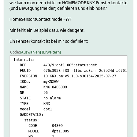
wie kann man denn bitte im HOMEMODE KNX-Fensterkontakte
(und Bewegungsmelder) definieren und einbinden?
HomeSensorsContact model=???
Mir fehlt ein Beispiel dazu, wie das geht.
Ein Fensterkontakt ist bei mir so definiert:
Code
Auswählen
Erweitern
Internals:
DEF 4/3/9:dpt1.005:status:get
FUUID 676c3958-f33f-1fbc-ad8c-ff2e7b24dfa67010
FVERSION 10_KNX.pm:v5.1.0-s30154/2025-07-27
IODev myKNXGW
NAME KNX_0403009
NR 96
STATE no_alarm
TYPE KNX
model dpt1
GADDETAILS:
status:
CODE 04309
MODEL dpt1.005
NO 1