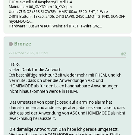
FHEM aktuell auf RaspberryPI Mdl 1-4
Maintainer: 00_KNXIO.pm 10_KNX.pm
User: CUNO2 (868 SLOWRF) - HMS100xx, FS20, FHT, 1-Wire -
2401(iButton), 18x20, 2406, 2413 (AVR), 2450,..,MQTT2, KNX, SONOFF,
mySENSORS,....
Hardware: Busware ROT, Weinzierl IP731, 1-Wire GW,...
Bronze
22 Oktober 2025, 09:31:21
#2
Hallo,
vielen Dank für die Antwort.
Ich beschäftige mich zur Zeit wieder mehr mit FHEM, und ich
vermute, dass ich über die Anwendungen ASC und
HOMEMODE als für den Laien handhabbare Anwendungen
nicht hinauskommen werde in FHEM.
Das Umsetzen von open|closed auf alarm|no alarm hat
damals mir jemand anderes geraten, aber es kann ja sein, dass
sich das bei der Anwendung von ASC und HOMEMODE als nicht
zweckmäßig herausstellt.
Die damalige Antwort von Dan habe ich gerade umgesetzt.
Weitere Fragen zu HOMEMODE werde ich an anderer Stelle