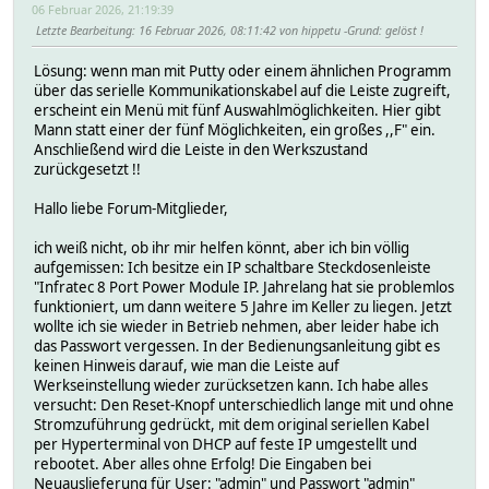
06 Februar 2026, 21:19:39
Letzte Bearbeitung
: 16 Februar 2026, 08:11:42 von hippetu
Grund
: gelöst !
Lösung: wenn man mit Putty oder einem ähnlichen Programm
über das serielle Kommunikationskabel auf die Leiste zugreift,
erscheint ein Menü mit fünf Auswahlmöglichkeiten. Hier gibt
Mann statt einer der fünf Möglichkeiten, ein großes ,,F" ein.
Anschließend wird die Leiste in den Werkszustand
zurückgesetzt !!
Hallo liebe Forum-Mitglieder,
ich weiß nicht, ob ihr mir helfen könnt, aber ich bin völlig
aufgemissen: Ich besitze ein IP schaltbare Steckdosenleiste
"Infratec 8 Port Power Module IP. Jahrelang hat sie problemlos
funktioniert, um dann weitere 5 Jahre im Keller zu liegen. Jetzt
wollte ich sie wieder in Betrieb nehmen, aber leider habe ich
das Passwort vergessen. In der Bedienungsanleitung gibt es
keinen Hinweis darauf, wie man die Leiste auf
Werkseinstellung wieder zurücksetzen kann. Ich habe alles
versucht: Den Reset-Knopf unterschiedlich lange mit und ohne
Stromzuführung gedrückt, mit dem original seriellen Kabel
per Hyperterminal von DHCP auf feste IP umgestellt und
rebootet. Aber alles ohne Erfolg! Die Eingaben bei
Neuauslieferung für User: "admin" und Passwort "admin"