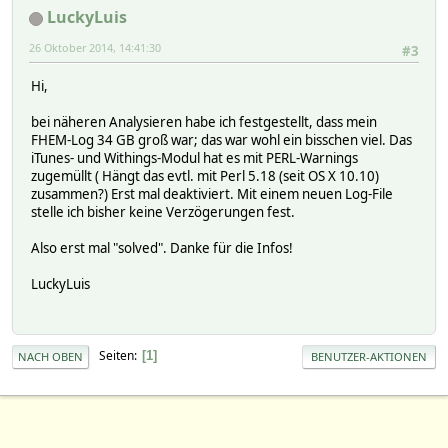
LuckyLuis
26 Oktober 2014, 14:41:30
#3
Hi,
bei näheren Analysieren habe ich festgestellt, dass mein
FHEM-Log 34 GB groß war; das war wohl ein bisschen viel. Das
iTunes- und Withings-Modul hat es mit PERL-Warnings
zugemüllt ( Hängt das evtl. mit Perl 5.18 (seit OS X 10.10)
zusammen?) Erst mal deaktiviert. Mit einem neuen Log-File
stelle ich bisher keine Verzögerungen fest.
Also erst mal "solved". Danke für die Infos!
LuckyLuis
Seiten
1
NACH OBEN
BENUTZER-AKTIONEN