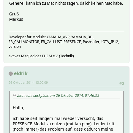
Generell kann ich zu Mac nichts sagen, da ich keinen Mac habe.
Gruß
Markus
Developer für Module: YAMAHA_AVR, YAMAHA_BD,
FB_CALLMONITOR, FB_CALLLIST, PRESENCE, Pushsafer, LGTV_IP12,
version
aktives Mitglied des FHEM e.V. (Technik)
eldrik
26 Oktober 2014, 13:00:09
#2
Zitat von: LuckyLuis am 26 Oktober 2014, 01:46:33
Hallo,
ich habe seit langem mal wieder versucht, das
PRESENCE-Modul zu nutzen (mit lan-ping). Leider tritt
(noch immer) das Problem auf, dass dadurch meine