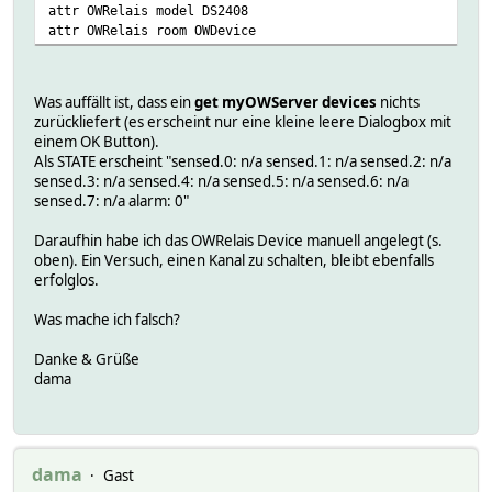
attr OWRelais model DS2408
attr OWRelais room OWDevice
Was auffällt ist, dass ein
get myOWServer devices
nichts
zurückliefert (es erscheint nur eine kleine leere Dialogbox mit
einem OK Button).
Als STATE erscheint "sensed.0: n/a sensed.1: n/a sensed.2: n/a
sensed.3: n/a sensed.4: n/a sensed.5: n/a sensed.6: n/a
sensed.7: n/a alarm: 0"
Daraufhin habe ich das OWRelais Device manuell angelegt (s.
oben). Ein Versuch, einen Kanal zu schalten, bleibt ebenfalls
erfolglos.
Was mache ich falsch?
Danke & Grüße
dama
dama
Gast