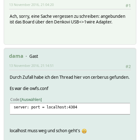
13 November 2016, 21:04:20
#1
Ach, sorry, eine Sache vergessen zu schreiben: angebunden
ist das Board über den Denkovi USB<>1wire Adapter.
dama
Gast
13 November 2016, 21:14:51
#2
Durch Zufall habe ich den Thread hier von cerberus gefunden.
Es war die owfs.conf
Code
Auswählen
server: port = localhost:4304
localhost muss weg und schon geht's