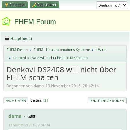
Einloggen
Registrieren
FHEM Forum
Hauptmenü
FHEM Forum
FHEM - Hausautomations-Systeme
1Wire
►
►
Denkovi DS2408 will nicht über FHEM schalten
►
Denkovi DS2408 will nicht über
FHEM schalten
Begonnen von dama, 13 November 2016, 20:42:14
Seiten
1
NACH UNTEN
BENUTZER-AKTIONEN
dama
Gast
13 November 2016, 20:42:14