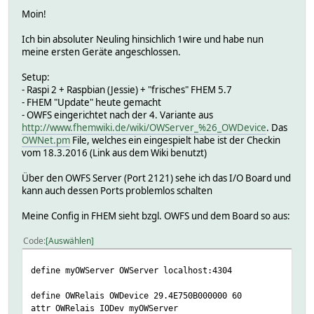
Moin!
Ich bin absoluter Neuling hinsichlich 1wire und habe nun
meine ersten Geräte angeschlossen.
Setup:
- Raspi 2 + Raspbian (Jessie) + "frisches" FHEM 5.7
- FHEM "Update" heute gemacht
- OWFS eingerichtet nach der 4. Variante aus
http://www.fhemwiki.de/wiki/OWServer_%26_OWDevice
. Das
OWNet.pm
File, welches ein eingespielt habe ist der Checkin
vom 18.3.2016 (Link aus dem Wiki benutzt)
Über den OWFS Server (Port 2121) sehe ich das I/O Board und
kann auch dessen Ports problemlos schalten
Meine Config in FHEM sieht bzgl. OWFS und dem Board so aus:
Code
Auswählen
define myOWServer OWServer localhost:4304
define OWRelais OWDevice 29.4E750B000000 60
attr OWRelais IODev myOWServer