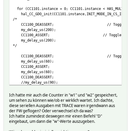
my_delay_us(1);
for (CC1101.instance = 0; CC1101.instance < HAS_MULTI_CC
}
hal_CC_GDO_init(CC1101.instance,INIT_MODE_IN_CS_IN);
}
/*
}
CC1100_DEASSERT; // Toggle chip sel
return i;
my_delay_us(200);
}
CC1100_ASSERT; // Toggle chip sele
my_delay_us(200);
uint32_t hal_CC_Pin_Wait_Low(uint8_t cc_num, CC_PIN pin) 
*/
return hal_CC_Pin_Wait(cc_num, pin, LL_LOW);
}
CC1100_DEASSERT; // Toggle chip sel
my_delay_us(60);
uint32_t hal_CC_Pin_Wait_High(uint8_t cc_num, CC_PIN pin)
CC1100_ASSERT;
return hal_CC_Pin_Wait(cc_num, pin, LL_HIGH);
my_delay_us(60);
}
CC1100_DEASSERT;
//my_delay_us(90);
w1[CC1101.instance] = hal_CC_Pin_Wait_Low(CC1101.insta
Ich hatte mir auch die Counter in "w1" und "w2" gespeichert,
um sehen zu können wie/ob er wirklich wartet. Ich dachte,
ccStrobe( CC1100_SRES ); // Send SRES c
diese seriellen Ausgaben mit TRACE waren irgendwann aus
der FW geflogen? Oder verwechsel ich da was?
w2[CC1101.instance] = hal_CC_Pin_Wait_Low(CC1101.insta
Ich hatte zumindest deswegen mir einen Befehl "D"
eingebaut, um dann die "w"-Werte auszugeben.
//my_delay_us(200);
}