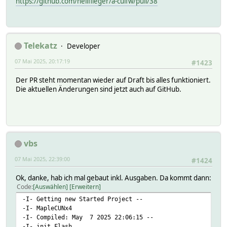
https://github.com/heliflieger/a-culfw/pull/38
Telekatz
Developer
07 Mai 2025, 20:17:19
#1423
Der PR steht momentan wieder auf Draft bis alles funktioniert.
Die aktuellen Änderungen sind jetzt auch auf GitHub.
vbs
07 Mai 2025, 22:39:00
#1424
Ok, danke, hab ich mal gebaut inkl. Ausgaben. Da kommt dann:
Code
Auswählen
Erweitern
-I- Getting new Started Project --
-I- MapleCUNx4
-I- Compiled: May 7 2025 22:06:15 --
-I- init Flash