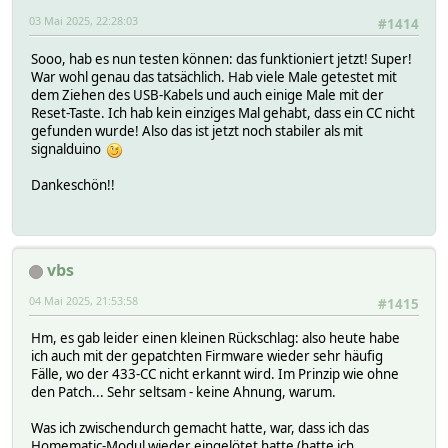
03 Mai 2025, 22:28:03
#1414
Sooo, hab es nun testen können: das funktioniert jetzt! Super!
War wohl genau das tatsächlich. Hab viele Male getestet mit
dem Ziehen des USB-Kabels und auch einige Male mit der
Reset-Taste. Ich hab kein einziges Mal gehabt, dass ein CC nicht
gefunden wurde! Also das ist jetzt noch stabiler als mit
signalduino
Dankeschön!!
vbs
04 Mai 2025, 21:53:58
#1415
Hm, es gab leider einen kleinen Rückschlag: also heute habe
ich auch mit der gepatchten Firmware wieder sehr häufig
Fälle, wo der 433-CC nicht erkannt wird. Im Prinzip wie ohne
den Patch... Sehr seltsam - keine Ahnung, warum.
Was ich zwischendurch gemacht hatte, war, dass ich das
Homematic-Modul wieder eingelötet hatte (hatte ich