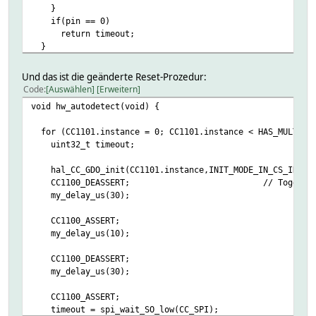
}
if(pin == 0)
return timeout;
}
return 0;
}
Und das ist die geänderte Reset-Prozedur:
Code
Auswählen
Erweitern
void hw_autodetect(void) {
for (CC1101.instance = 0; CC1101.instance < HAS_MULTI_CC
uint32_t timeout;
hal_CC_GDO_init(CC1101.instance,INIT_MODE_IN_CS_IN);
CC1100_DEASSERT; // Toggle chip se
my_delay_us(30);
CC1100_ASSERT;
my_delay_us(10);
CC1100_DEASSERT;
my_delay_us(30);
CC1100_ASSERT;
timeout = spi_wait_SO_low(CC_SPI);