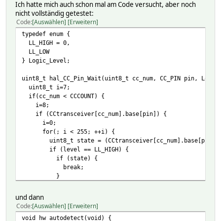
Ich hatte mich auch schon mal am Code versucht, aber noch
nicht vollständig getestet:
Code
Auswählen
Erweitern
typedef enum {
LL_HIGH = 0,
LL_LOW
} Logic_Level;
uint8_t hal_CC_Pin_Wait(uint8_t cc_num, CC_PIN pin, Logic
uint8_t i=7;
if(cc_num < CCCOUNT) {
i=8;
if (CCtransceiver[cc_num].base[pin]) {
i=0;
for(; i < 255; ++i) {
uint8_t state = (CCtransceiver[cc_num].base[pin]->IDR
if (level == LL_HIGH) {
if (state) {
break;
}
} else { // LL_LOW
if (!state) {
und dann
break;
Code
Auswählen
Erweitern
}
void hw_autodetect(void) {
}