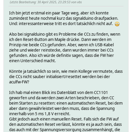
Letzte Bearbeitung
: 30 April 2025, 23:29:53 von vbs
Ich bin jetzt erstmal ein paar Tage weg, aber ich konnte
zumindest heute nochmal kurz das signalduino draufpacken.
Und: interessanterweise tritt es dort tatsächlich nicht auf.
Also bei signalduino gibt es Probleme die CCs zu finden, wenn
ich den Reset-Button am Maple drücke. Dann werden im
Prinzip nie beide CCs gefunden. Aber, wenn ich USB-Kabel
ziehe und wieder reinstecke, dann wurden immer bei CCs
gefunden. Also ich würde definitiv sagen, dass die FW hier
einen Unterschied macht.
Könnte ja tatsächlich so sein, wie mein Kollege vermutete, dass
die CCs nicht sauber initialisiert/resettet werden bei der
aculfw-FW?
Ich hab mal einen Blick ins Datenblatt von dem CC1101
geworfen und da werden zwei Arten beschrieben, den CC
beim Starten zu resetten: einen automatischen Reset, bei dem
aber dann gewährleistet werden muss, dass die Spannung
innerhalb von 5 ms 1,8 V erreicht.
Gibt jedoch auch einen manuellen Reset. Falls sich die FW auf
den automatischen Reset verlässt, könnte es ja auch sein, dass
das auch mit der Spannungsversorgung zusammenhängt, die