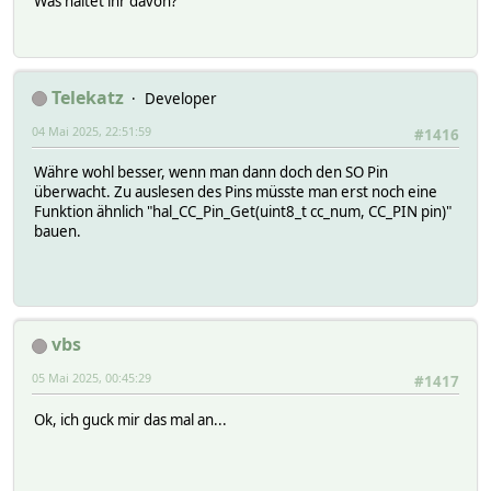
Was haltet ihr davon?
Telekatz
Developer
04 Mai 2025, 22:51:59
#1416
Währe wohl besser, wenn man dann doch den SO Pin
überwacht. Zu auslesen des Pins müsste man erst noch eine
Funktion ähnlich "hal_CC_Pin_Get(uint8_t cc_num, CC_PIN pin)"
bauen.
vbs
05 Mai 2025, 00:45:29
#1417
Ok, ich guck mir das mal an...