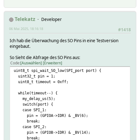
Telekatz
Developer
06 Mai 2025, 18:16:18
#1418
Ich hab die Überwachung des SO Pins in eine Testversion
eingebaut.
So Sieht die Abfrage des SO Pins aus:
Code
Auswählen
Erweitern
uint8_t spi_wait_SO_low(SPI_port port) {
uint32_t pin = 1;
uint8_t timeout = 0xff;
while(timeout--) {
my_delay_us(5);
switch(port) {
case SPI_1:
pin = (GPIOA->IDR) & _BV(6);
break;
case SPI_2:
pin = (GPIOB->IDR) & _BV(14);
break;