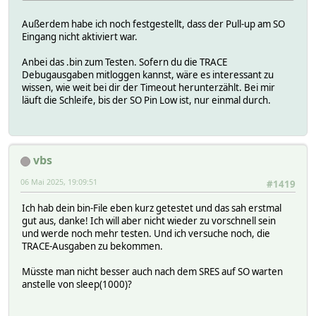
TRACE_INFO("SO timeout CC%x: 0x%04x \n\r", CC1101.inst
Außerdem habe ich noch festgestellt, dass der Pull-up am SO
ccStrobe( CC1100_SRES ); // Send SRES 
Eingang nicht aktiviert war.
my_delay_us(1000);
}
Anbei das .bin zum Testen. Sofern du die TRACE
Debugausgaben mitloggen kannst, wäre es interessant zu
wissen, wie weit bei dir der Timeout herunterzählt. Bei mir
läuft die Schleife, bis der SO Pin Low ist, nur einmal durch.
vbs
06 Mai 2025, 19:09:51
#1419
Ich hab dein bin-File eben kurz getestet und das sah erstmal
gut aus, danke! Ich will aber nicht wieder zu vorschnell sein
und werde noch mehr testen. Und ich versuche noch, die
TRACE-Ausgaben zu bekommen.
Müsste man nicht besser auch nach dem SRES auf SO warten
anstelle von sleep(1000)?