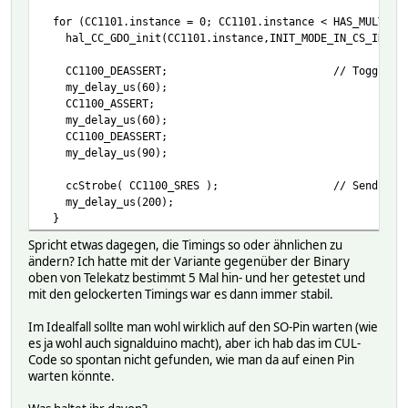
for (CC1101.instance = 0; CC1101.instance < HAS_MULTI_CC
hal_CC_GDO_init(CC1101.instance,INIT_MODE_IN_CS_IN);
CC1100_DEASSERT; // Toggle chip sel
my_delay_us(60);
CC1100_ASSERT;
my_delay_us(60);
CC1100_DEASSERT;
my_delay_us(90);
ccStrobe( CC1100_SRES ); // Send SRES c
my_delay_us(200);
}
Spricht etwas dagegen, die Timings so oder ähnlichen zu
ändern? Ich hatte mit der Variante gegenüber der Binary
oben von Telekatz bestimmt 5 Mal hin- und her getestet und
mit den gelockerten Timings war es dann immer stabil.
Im Idealfall sollte man wohl wirklich auf den SO-Pin warten (wie
es ja wohl auch signalduino macht), aber ich hab das im CUL-
Code so spontan nicht gefunden, wie man da auf einen Pin
warten könnte.