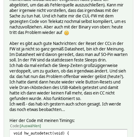
abgelötet, um das als Fehlerquelle auszuschließen). Kann mir
aber irgenwie nicht vorstellen, dass das irgendwas mit der
Sache zu tun hat. Und ich hatte mir die CUL-FW mit dem
gezeigten Code von Telekatz nochmal selbst kompiliert, um es
nachzuvollziehen. Aber auch mit der Binary von oben: heute
tritt das Problem wieder auf
Aber es gibt auch gute Nachrichten: der Reset der CCs in der
FW ist ja nicht so ganz gemäß Datasheet, bin ich der Meinung.
Im Datasheet wird davon geredet, dass man auf SO-Pin warten
soll. In der FW sind da stattdessen feste Sleeps drin.
Ich hab da mal einfach die Sleep-Zeiten großzügigerweise
verdoppelt, um zu gucken, ob das irgendwas ändert. Und sieh
da: das hat nun das Problem offenbar wieder gelöst (heute?).
Ich hatte damit dann heute wieder viele Button-Resets und
viele Dran-/Abstecken des USB-Kabels getestet und damit
hatte ich dann wieder keinen Fall mehr, dass ein CC nicht
gefunden wurde. Also funktioniert so.
Ich weiß - das hab ich gestern auch schon gesagt. Ich werde
das noch etwas beobachten...
Hier der Code mit meinen Timings:
Code
Auswählen
void hw_autodetect(void) {