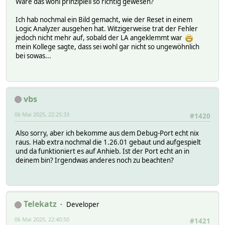
Wäre das wohl prinzipiell so richtig gewesen?
Ich hab nochmal ein Bild gemacht, wie der Reset in einem
Logic Analyzer ausgehen hat. Witzigerweise trat der Fehler
jedoch nicht mehr auf, sobald der LA angeklemmt war
mein Kollege sagte, dass sei wohl gar nicht so ungewöhnlich
bei sowas...
vbs
06 Mai 2025, 22:25:33
#1420
Also sorry, aber ich bekomme aus dem Debug-Port echt nix
raus. Hab extra nochmal die 1.26.01 gebaut und aufgespielt
und da funktioniert es auf Anhieb. Ist der Port echt an in
deinem bin? Irgendwas anderes noch zu beachten?
Telekatz
Developer
06 Mai 2025, 22:40:50
#1421