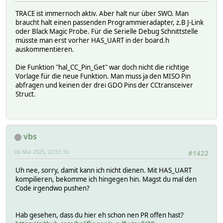
TRACE ist immernoch aktiv. Aber halt nur über SWO. Man
braucht halt einen passenden Programmieradapter, z.B J-Link
oder Black Magic Probe. Für die Serielle Debug Schnittstelle
müsste man erst vorher HAS_UART in der board.h
auskommentieren.
Die Funktion "hal_CC_Pin_Get" war doch nicht die richtige
Vorlage für die neue Funktion. Man muss ja den MISO Pin
abfragen und keinen der drei GDO Pins der CCtransceiver
Struct.
vbs
06 Mai 2025, 22:51:16
#1422
Uh nee, sorry, damit kann ich nicht dienen. Mit HAS_UART
kompilieren, bekomme ich hingegen hin. Magst du mal den
Code irgendwo pushen?
Hab gesehen, dass du hier eh schon nen PR offen hast?