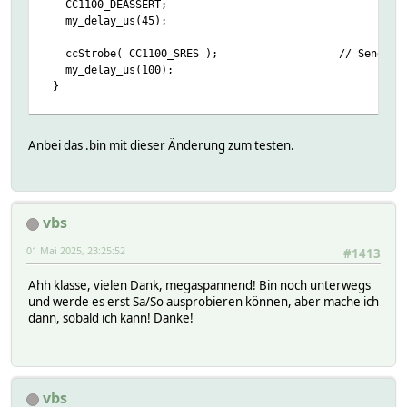
CC1100_DEASSERT;
my_delay_us(45);
ccStrobe( CC1100_SRES ); // Send SRES 
my_delay_us(100);
}
Anbei das .bin mit dieser Änderung zum testen.
vbs
01 Mai 2025, 23:25:52
#1413
Ahh klasse, vielen Dank, megaspannend! Bin noch unterwegs
und werde es erst Sa/So ausprobieren können, aber mache ich
dann, sobald ich kann! Danke!
vbs