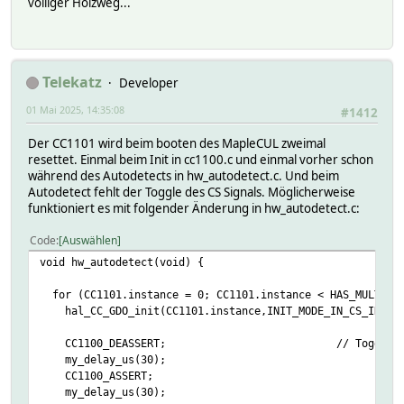
völliger Holzweg...
Telekatz
Developer
01 Mai 2025, 14:35:08
#1412
Der CC1101 wird beim booten des MapleCUL zweimal
resettet. Einmal beim Init in cc1100.c und einmal vorher schon
während des Autodetects in hw_autodetect.c. Und beim
Autodetect fehlt der Toggle des CS Signals. Möglicherweise
funktioniert es mit folgender Änderung in hw_autodetect.c:
Code
Auswählen
void hw_autodetect(void) {
for (CC1101.instance = 0; CC1101.instance < HAS_MULTI_CC
hal_CC_GDO_init(CC1101.instance,INIT_MODE_IN_CS_IN);
CC1100_DEASSERT; // Toggle chip se
my_delay_us(30);
CC1100_ASSERT;
my_delay_us(30);