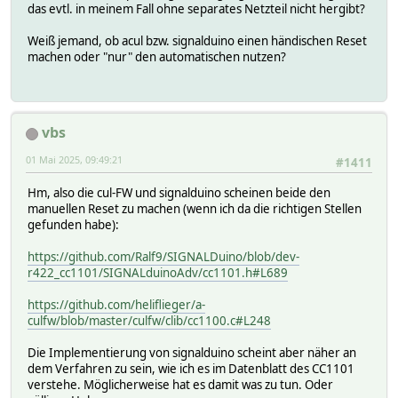
das evtl. in meinem Fall ohne separates Netzteil nicht hergibt?
Weiß jemand, ob acul bzw. signalduino einen händischen Reset
machen oder "nur" den automatischen nutzen?
vbs
01 Mai 2025, 09:49:21
#1411
Hm, also die cul-FW und signalduino scheinen beide den
manuellen Reset zu machen (wenn ich da die richtigen Stellen
gefunden habe):
https://github.com/Ralf9/SIGNALDuino/blob/dev-
r422_cc1101/SIGNALduinoAdv/cc1101.h#L689
https://github.com/heliflieger/a-
culfw/blob/master/culfw/clib/cc1100.c#L248
Die Implementierung von signalduino scheint aber näher an
dem Verfahren zu sein, wie ich es im Datenblatt des CC1101
verstehe. Möglicherweise hat es damit was zu tun. Oder