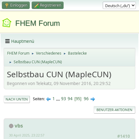
Einloggen
Registrieren
FHEM Forum
Hauptmenü
FHEM Forum
Verschiedenes
Bastelecke
►
►
Selbstbau CUN (MapleCUN)
►
Selbstbau CUN (MapleCUN)
Begonnen von Telekatz, 09 November 2016, 20:29:52
1
...
93
94
96
Seiten
95
NACH UNTEN
BENUTZER-AKTIONEN
vbs
30 April 2025, 23:22:57
#1410