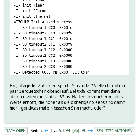
-I- init Timer
-I- init EEprom
-I- init Ethernet
WIZCHIP Initialized success.
-I- SO timeout1 CC0: 0x00fe
-I- SO timeout2 CC0: 0x00f9
-I- SO timeout1 CC1: 0x00fe
-I- SO timeout2 CC1: 0x00f9
-I- SO timeout1 CC2: 0x0000
-I- SO timeout2 CC2: 0x0000
-I- SO timeout1 CC3: 0x0000
-I- SO timeout2 CC3: 0x0000
-I- Detected CC0: PN 0x00 VER 0x14
-I- Detected CC1: PN 0x00 VER 0x18
-I- Not detected CC2: PN 0xff VER 0xff
Hm, also jeder Zähler entspricht 5 us, oder? Vielleicht mit ein
-I- Not detected CC3: PN 0xff VER 0xff
paar Zerquetschen obendrauf. Bei 0xf9 kommt man dann
-I- Not detected ethernet
aber trotzdem nur auf ca. 35 us. Hätten uns doch zumindest
-I- Not detected onewire
Werte erhofft, die höher als die bisherigen Sleeps sind damit
-I- init USB
hier irgendwas mal ein bisschen Sinn macht, oder?
-I- init Complete
1
...
93
94
96
Seiten
95
NACH OBEN
BENUTZER-AKTIONEN