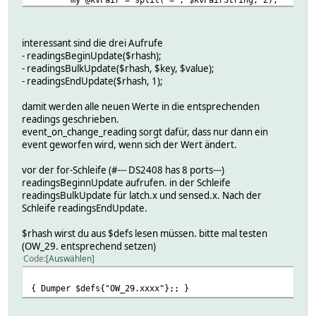
my $value = $kvPair[1];
interessant sind die drei Aufrufe
my $key = $kvPair[0];
- readingsBeginUpdate($rhash);
$key =~ s/^\s+|\s+$//g;
- readingsBulkUpdate($rhash, $key, $value);
if (%mappings) {
- readingsEndUpdate($rhash, 1);
my $newKey = $mappings{$key};
$key = $newKey if ($newKey);
damit werden alle neuen Werte in die entsprechenden
}
readings geschrieben.
event_on_change_reading sorgt dafür, dass nur dann ein
readingsBulkUpdate($rhash, $key, $value);
event geworfen wird, wenn sich der Wert ändert.
}
vor der for-Schleife (#--- DS2408 has 8 ports---)
readingsEndUpdate($rhash, 1);
readingsBeginnUpdate aufrufen. in der Schleife
readingsBulkUpdate für latch.x und sensed.x. Nach der
Schleife readingsEndUpdate.
$rhash wirst du aus $defs lesen müssen. bitte mal testen
(OW_29. entsprechend setzen)
Code
Auswählen
{ Dumper $defs{"OW_29.xxxx"};; }