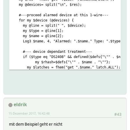
my @devices= split("\n", $res);
#---proceed alarmed device at this 1-wire---
for my $device (@devices) {
my @line = split(" ", $device);
my $type = @line[1];
my $name = @line[2];
Log3 $name, 4, "Alarmed: ".$name." Type: ".$type;
#--- device dependant treatment---
if ($type eq "DS2408" && defined($defs{"\"" . $name .
my $rhash=$defs{"\"" . $name . "\""};
my $latches = fhem("get ".$name." latch.ALL");
my $sensed = fhem("get ".$name." sensed.ALL");
Log3 $name, 4, "ports at device $name: latches $latc
readingsBeginUpdate($rhash);
#--- DS2408 has 8 ports---
eldrik
for (my $port=0; $port <= 7; $port++) {
readingsBulkUpdate($rhash, "latch." . $po
15 Dezember 2017, 16:42:48
#43
readingsBulkUpdate($rhash, "sensed." . $p
}
mit dem Beispiel geht er nicht
readingsEndUpdate($rhash, 1);