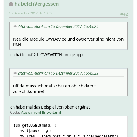
habeIchVergessen
15 Dezember 2017, 16:13:02
#42
Zitat von: eldrik am 15 Dezember 2017, 15:45:29
Nee die Module OWDevice und owserver sind nicht von
PAH.
ich hatte auf 21_OWSWITCH.pm getippt.
Zitat von: eldrik am 15 Dezember 2017, 15:45:29
uff da muss ich mal schauen ob ich damit
zurechtkomme!
ich habe mal das Beispiel von oben ergänzt
Code
Auswählen
Erweitern
sub getBUSalarm($) {
my ($bus) = @_;
my $res = fhem("get ".$bus." /uncached/alarm");