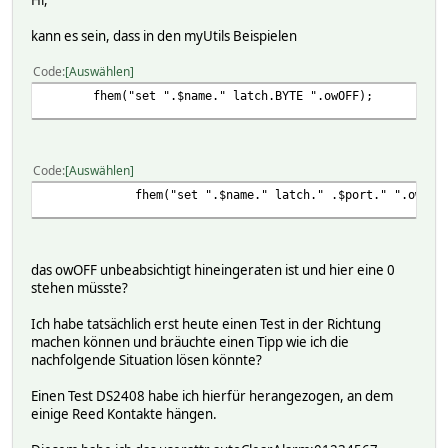
Hi,
kann es sein, dass in den myUtils Beispielen
Code
Auswählen
fhem("set ".$name." latch.BYTE ".owOFF);
Code
Auswählen
fhem("set ".$name." latch." .$port." ".owOFF
das owOFF unbeabsichtigt hineingeraten ist und hier eine 0
stehen müsste?
Ich habe tatsächlich erst heute einen Test in der Richtung
machen können und bräuchte einen Tipp wie ich die
nachfolgende Situation lösen könnte?
Einen Test DS2408 habe ich hierfür herangezogen, an dem
einige Reed Kontakte hängen.