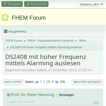
Einloggen
Registrieren
FHEM Forum
Hauptmenü
FHEM Forum
FHEM - Hausautomations-Systeme
1Wire
►
►
DS2408 mit hoher Frequenz mittels Alarming auslesen
►
DS2408 mit hoher Frequenz
mittels Alarming auslesen
Begonnen von Oliver Vallant, 27 Dezember 2016, 23:05:44
1
2
4
Alle
Seiten
3
NACH UNTEN
BENUTZER-AKTIONEN
Prof. Dr. Peter Henning
Developer
23 April 2017, 18:16:44
#30