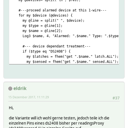
#---proceed alarmed device at this 1-wire---
for my $device (@devices) {
my @line = split(" ", $device);
my $type = @line[1];
my $name = @line[2];
Log3 $name, 4, "Alarmed: ".$name." Type: ".$type;
#--- device dependant treatment---
if ($type eq "DS2408") {
my $latches = fhem("get ".$name." latch.ALL");
my $sensed = fhem("get ".$name." sensed.ALL");
#--- DS2408 has 8 ports---
# ggf. Daten konvertieren, damit indiziert zugegriff
for (my $port=0; $port <= 7; $port++) {
eldrik
Log3 $name, 4, "Port at device ".$name.": ".$port."
}
15 Dezember 2017, 11:11:29
#37
#---Port gets cleared if autoClearAlarm---
# hier fehlt noch die Auswertung der Bits
Hi,
if ($autoClear != "") {
fhem("set ".$name." latch.ALL 1");
die Variante will ich wohl gerne testen, jedoch teile ich die
Log3 $name, 4,"autoClearedAlarm on Port: ".$port
einzelnen Pins eines ds2408 bisher per readingsProxy
}