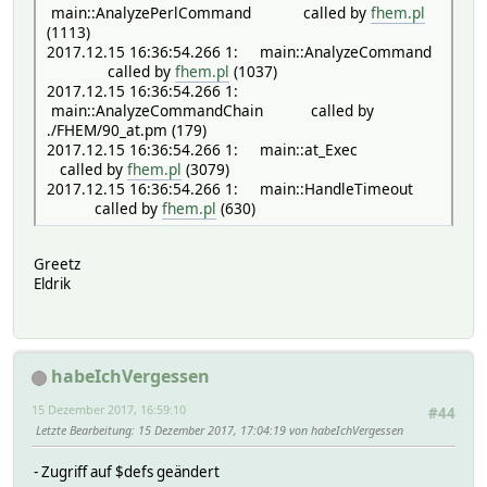
main::AnalyzePerlCommand called by
fhem.pl
(1113)
2017.12.15 16:36:54.266 1: main::AnalyzeCommand
called by
fhem.pl
(1037)
2017.12.15 16:36:54.266 1:
main::AnalyzeCommandChain called by
./FHEM/90_at.pm (179)
2017.12.15 16:36:54.266 1: main::at_Exec
called by
fhem.pl
(3079)
2017.12.15 16:36:54.266 1: main::HandleTimeout
called by
fhem.pl
(630)
Greetz
Eldrik
habeIchVergessen
15 Dezember 2017, 16:59:10
#44
Letzte Bearbeitung
: 15 Dezember 2017, 17:04:19 von habeIchVergessen
- Zugriff auf $defs geändert