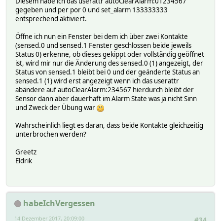
Diesem habe ich das userattr autoClearAlarm:01234567
gegeben und per por 0 und set_alarm 133333333
entsprechend aktiviert.
Öffne ich nun ein Fenster bei dem ich über zwei Kontakte
(sensed.0 und sensed.1 Fenster geschlossen beide jeweils
Status 0) erkenne, ob dieses gekippt oder vollständig geöffnet
ist, wird mir nur die Änderung des sensed.0 (1) angezeigt, der
Status von sensed.1 bleibt bei 0 und der geänderte Status an
sensed.1 (1) wird erst angezeigt wenn ich das userattr
abändere auf autoClearAlarm:234567 hierdurch bleibt der
Sensor dann aber dauerhaft im Alarm State was ja nicht Sinn
und Zweck der Übung war
Wahrscheinlich liegt es daran, dass beide Kontakte gleichzeitig
unterbrochen werden?
Greetz
Eldrik
habeIchVergessen
14 Dezember 2017, 20:09:00
#34