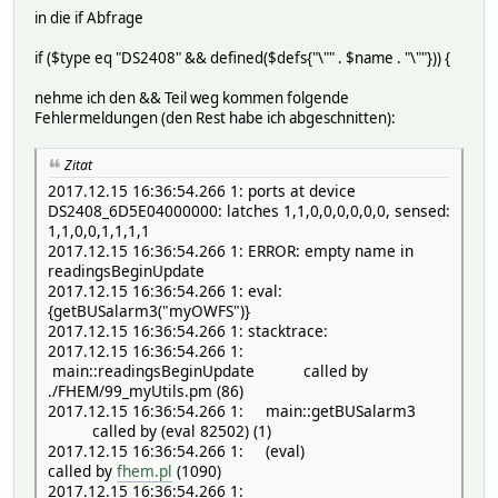
in die if Abfrage
#---Port gets cleared if autoClearAlarm---
# hier fehlt noch die Auswertung der Bits
if ($type eq "DS2408" && defined($defs{"\"" . $name . "\""})) {
#if ($autoClear != "") {
fhem("set ".$name." latch.ALL 11111111");
nehme ich den && Teil weg kommen folgende
Log3 $name, 4,"autoClearedAlarm on Port: ";
Fehlermeldungen (den Rest habe ich abgeschnitten):
#}
}
return undef;
Zitat
}
2017.12.15 16:36:54.266 1: ports at device
DS2408_6D5E04000000: latches 1,1,0,0,0,0,0,0, sensed:
1,1,0,0,1,1,1,1
2017.12.15 16:36:54.266 1: ERROR: empty name in
readingsBeginUpdate
2017.12.15 16:36:54.266 1: eval:
{getBUSalarm3("myOWFS")}
2017.12.15 16:36:54.266 1: stacktrace:
2017.12.15 16:36:54.266 1:
main::readingsBeginUpdate called by
./FHEM/99_myUtils.pm (86)
2017.12.15 16:36:54.266 1: main::getBUSalarm3
called by (eval 82502) (1)
2017.12.15 16:36:54.266 1: (eval)
called by
fhem.pl
(1090)
2017.12.15 16:36:54.266 1: