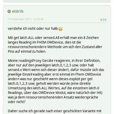
eldrik
15 Dezember 2017, 12:32:36
#39
verstehe ich nicht oder nur halb
Mit get latch.ALL oder sensed.All erhält man ein 8 Zeichen
langes Reading im FHEM OWDevice, dies ist die
ressourcenschonendere Methode um sich den Zustand aller
Pins auf einmal zu holen.
Meine readingsProxy Geräte reagieren, in ihrer Definition,
aber nur auf den jeweiligen latch.0,1,2,3 usw. oder halt
sensed.x Wert wenn sich dieser ändert, dafür müsste sich das
jeweilige Einzelreading aber erst einmal im Fhem OWDevice
ändern was nur geschieht wenn dieses explizit per get
latch.0,1,2,3 usw. geholt werden würde (eine direkte
Umsetzung des latch.ALL Wertes, auf die einzelnen latch.0
Readings, über das OWDevice Modul, wäre natürlich der Hit)
was ja dem ressourcenschonenden Ansatz wiederspräche
oder nicht?
Daher suche ich gerade nach einer geschickten Variante mit