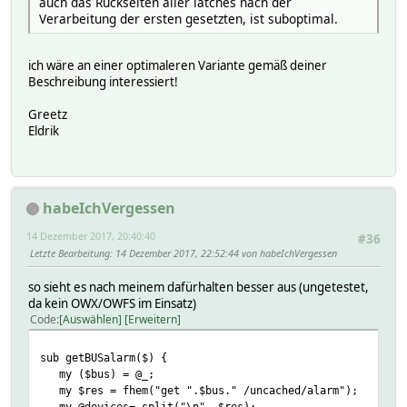
auch das Rückseiten aller latches nach der
Verarbeitung der ersten gesetzten, ist suboptimal.
ich wäre an einer optimaleren Variante gemäß deiner
Beschreibung interessiert!
Greetz
Eldrik
habeIchVergessen
14 Dezember 2017, 20:40:40
#36
Letzte Bearbeitung
: 14 Dezember 2017, 22:52:44 von habeIchVergessen
so sieht es nach meinem dafürhalten besser aus (ungetestet,
da kein OWX/OWFS im Einsatz)
Code
Auswählen
Erweitern
sub getBUSalarm($) {
my ($bus) = @_;
my $res = fhem("get ".$bus." /uncached/alarm");
my @devices= split("\n", $res);