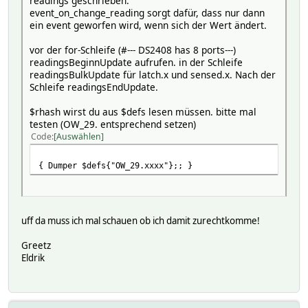
readings geschrieben.
event_on_change_reading sorgt dafür, dass nur dann
readingsBulkUpdate($rhash, $key, $value);
ein event geworfen wird, wenn sich der Wert ändert.
}
vor der for-Schleife (#--- DS2408 has 8 ports---)
readingsEndUpdate($rhash, 1);
readingsBeginnUpdate aufrufen. in der Schleife
readingsBulkUpdate für latch.x und sensed.x. Nach der
Schleife readingsEndUpdate.
$rhash wirst du aus $defs lesen müssen. bitte mal
testen (OW_29. entsprechend setzen)
Code
Auswählen
{ Dumper $defs{"OW_29.xxxx"};; }
uff da muss ich mal schauen ob ich damit zurechtkomme!
Greetz
Eldrik