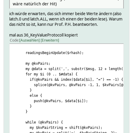
wäre natürlich der Hit)
ich würde erwarten, das sich immer beide Werte ändern (also
latch.0 und latch.ALL, wenn ich einen der beiden lese). Warum
das nicht so ist, kann nur Prof. P.H. beantworten.
mal aus 36_KeyValueProtocoll kopiert
Code
Auswählen
Erweitern
readingsBeginUpdate($rhash);
my @kvPairs;
my @data = split(',', substr($msg, 12 + length($parts
for my $i (0 .. $#data) {
if(@kvPairs && index($data[$i], "=") == -1) {
splice(@kvPairs, @kvPairs -1, 1, $kvPairs[@kvPairs
}
else {
push(@kvPairs, $data[$i]);
}
}
while (@kvPairs) {
my $kvPairString = shift(@kvPairs);
my @kvPair = split('=', $kvPairString, 2);