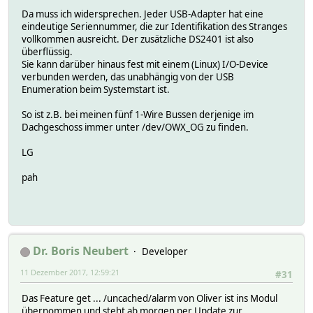
Da muss ich widersprechen. Jeder USB-Adapter hat eine
eindeutige Seriennummer, die zur Identifikation des Stranges
vollkommen ausreicht. Der zusätzliche DS2401 ist also
überflüssig.
Sie kann darüber hinaus fest mit einem (Linux) I/O-Device
verbunden werden, das unabhängig von der USB
Enumeration beim Systemstart ist.
So ist z.B. bei meinen fünf 1-Wire Bussen derjenige im
Dachgeschoss immer unter /dev/OWX_OG zu finden.
LG
pah
Dr. Boris Neubert
Developer
11 Dezember 2017, 12:59:21
#31
Das Feature get ... /uncached/alarm von Oliver ist ins Modul
übernommen und steht ab morgen per Update zur