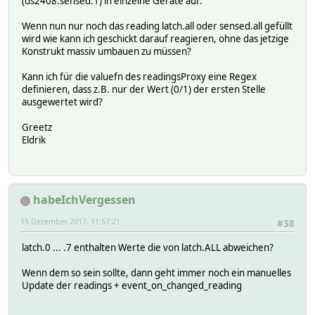
(ds2408:sensed.1) in einzelne Geräte auf.
}
return undef;
Wenn nun nur noch das reading latch.all oder sensed.all gefüllt
}
wird wie kann ich geschickt darauf reagieren, ohne das jetzige
Konstrukt massiv umbauen zu müssen?
Kann ich für die valuefn des readingsProxy eine Regex
definieren, dass z.B. nur der Wert (0/1) der ersten Stelle
ausgewertet wird?
Greetz
Eldrik
habeIchVergessen
15 Dezember 2017, 11:57:21
#38
latch.0 ... .7 enthalten Werte die von latch.ALL abweichen?
Wenn dem so sein sollte, dann geht immer noch ein manuelles
Update der readings + event_on_changed_reading