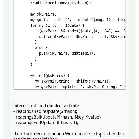
readingsBeginUpdate($rhash);
my @kvPairs;
my @data = split(',', substr($msg, 12 + length($part
for my $i (0 .. $#data) {
if(@kvPairs && index($data[$i], "=") == -1) {
splice(@kvPairs, @kvPairs -1, 1, $kvPairs[@kvPair
}
else {
push(@kvPairs, $data[$i]);
}
}
while (@kvPairs) {
my $kvPairString = shift(@kvPairs);
my @kvPair = split('=', $kvPairString, 2);
my $value = $kvPair[1];
interessant sind die drei Aufrufe
my $key = $kvPair[0];
- readingsBeginUpdate($rhash);
$key =~ s/^\s+|\s+$//g;
- readingsBulkUpdate($rhash, $key, $value);
if (%mappings) {
- readingsEndUpdate($rhash, 1);
my $newKey = $mappings{$key};
$key = $newKey if ($newKey);
damit werden alle neuen Werte in die entsprechenden
}