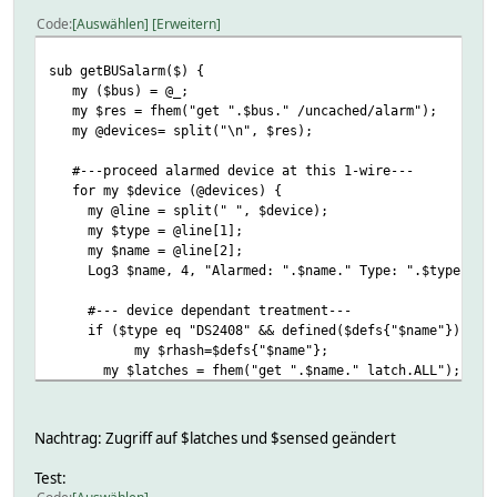
Code
Auswählen
Erweitern
sub getBUSalarm($) {
my ($bus) = @_;
my $res = fhem("get ".$bus." /uncached/alarm");
my @devices= split("\n", $res);
#---proceed alarmed device at this 1-wire---
for my $device (@devices) {
my @line = split(" ", $device);
my $type = @line[1];
my $name = @line[2];
Log3 $name, 4, "Alarmed: ".$name." Type: ".$type;
#--- device dependant treatment---
if ($type eq "DS2408" && defined($defs{"$name"})) {
my $rhash=$defs{"$name"};
my $latches = fhem("get ".$name." latch.ALL");
my $sensed = fhem("get ".$name." sensed.ALL");
Log3 $name, 4, "ports at device $name: latches $latc
Nachtrag: Zugriff auf $latches und $sensed geändert
readingsBeginUpdate($rhash);
Test:
#--- DS2408 has 8 ports---