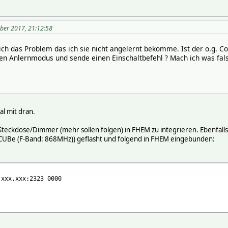
ber 2017, 21:12:58
ch das Problem das ich sie nicht angelernt bekomme. Ist der o.g. Co
den Anlernmodus und sende einen Einschaltbefehl ? Mach ich was fals
l mit dran.
Steckdose/Dimmer (mehr sollen folgen) in FHEM zu integrieren. Ebenfalls
 CUBe (F-Band: 868MHz)) geflasht und folgend in FHEM eingebunden:
.xxx.xxx:2323 0000