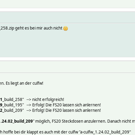
_258.zip geht es bei mir auch nicht
n. Es liegt an der culfw!
01
_build_258" --> nicht erfolgreich!
09
_build_195" --> Erfolg! Die FS20 lassen sich anlernen!
02
_build_209" --> Erfolg! Die FS20 lassen sich anlernen!
1.24.02_build_209
" möglich, FS20 Steckdosen anzulernen. Danach nicht 
 hoffe bei dir klappt es auch mit der culfw "a-culfw_1.24.02_build_209"