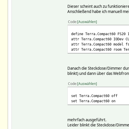
Dieser scheint auch zu funktionie
Anschließend habe ich manuell me
Code
Auswählen
define Terra.Compact60 FS20 
attr Terra.Compact60 IODev C
attr Terra.Compact60 model f
attr Terra.Compact60 room Te
Danach die Steckdose/Dimmer durch
blinkt) und dann über das Webfron
Code
Auswählen
set Terra.Compact60 off
set Terra.Compact60 on
mehrfach ausgeführt.
Leider blinkt die Steckdose/Dimmer