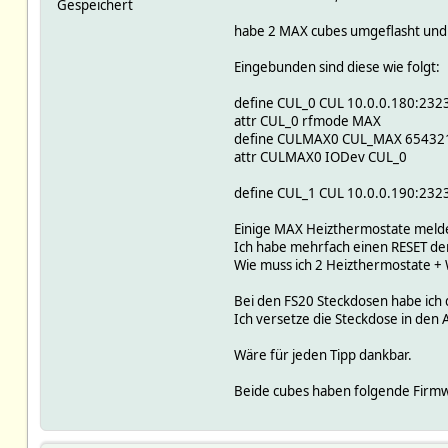
Gespeichert
habe 2 MAX cubes umgeflasht und
Eingebunden sind diese wie folgt:
define CUL_0 CUL 10.0.0.180:232
attr CUL_0 rfmode MAX
define CULMAX0 CUL_MAX 65432
attr CULMAX0 IODev CUL_0
define CUL_1 CUL 10.0.0.190:232
Einige MAX Heizthermostate mel
Ich habe mehrfach einen RESET de
Wie muss ich 2 Heizthermostate + 
Bei den FS20 Steckdosen habe ich d
Ich versetze die Steckdose in den 
Wäre für jeden Tipp dankbar.
Beide cubes haben folgende Firmwa