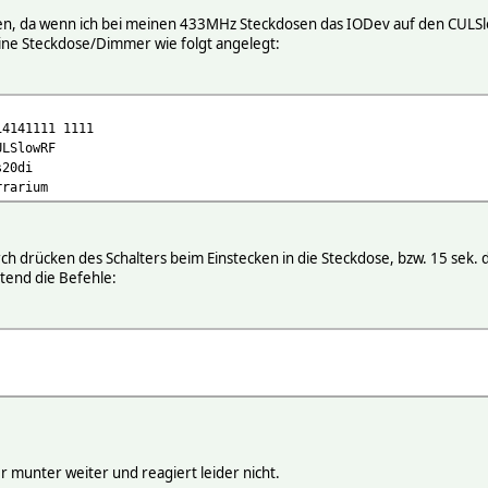
ren, da wenn ich bei meinen 433MHz Steckdosen das IODev auf den CULSlo
ine Steckdose/Dimmer wie folgt angelegt:
14141111 1111
ULSlowRF
s20di
rrarium
 drücken des Schalters beim Einstecken in die Steckdose, bzw. 15 sek. 
tend die Befehle:
 munter weiter und reagiert leider nicht.