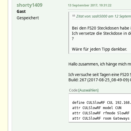
shorty1409
13 September 2017, 19:31:22
Gast
Zitat von: sash5000 am 12 Septem
Gespeichert
Bei den FS20 Steckdosen habe i
Ich versetze die Steckdose in 
?
Wäre für jeden Tipp dankbar.
Hallo zusammen, ich hänge mich ma
Ich versuche seit Tagen eine FS20 
Build: 267 (2017-08-25_08-49-09)
Code
Auswählen
define CULSlowRF CUL 192.168
attr CULSlowRF model CUN
attr CULSlowRF rfmode SlowRF
attr CULSlowRF room Gateways