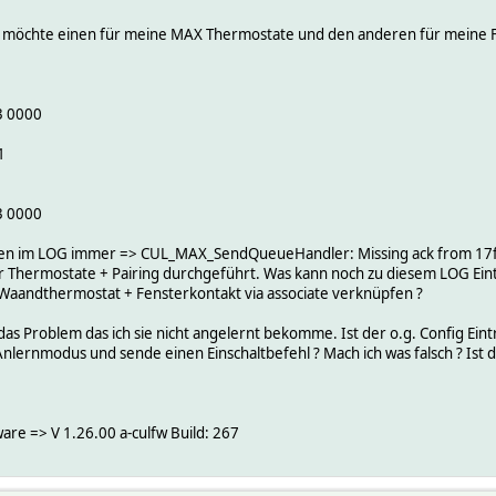
 möchte einen für meine MAX Thermostate und den anderen für meine 
3 0000
1
3 0000
den im LOG immer => CUL_MAX_SendQueueHandler: Missing ack from 1
r Thermostate + Pairing durchgeführt. Was kann noch zu diesem LOG Eint
Waandthermostat + Fensterkontakt via associate verknüpfen ?
as Problem das ich sie nicht angelernt bekomme. Ist der o.g. Config Ein
Anlernmodus und sende einen Einschaltbefehl ? Mach ich was falsch ? Ist 
re => V 1.26.00 a-culfw Build: 267