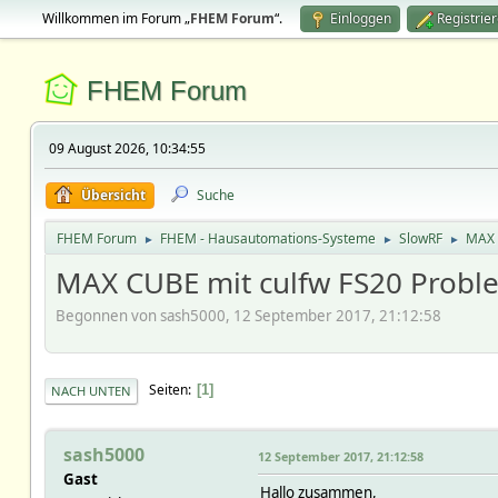
Willkommen im Forum „
FHEM Forum
“.
Einloggen
Registrie
FHEM Forum
09 August 2026, 10:34:55
Übersicht
Suche
FHEM Forum
FHEM - Hausautomations-Systeme
SlowRF
MAX 
►
►
►
MAX CUBE mit culfw FS20 Probl
Begonnen von sash5000, 12 September 2017, 21:12:58
Seiten
1
NACH UNTEN
sash5000
12 September 2017, 21:12:58
Gast
Hallo zusammen,