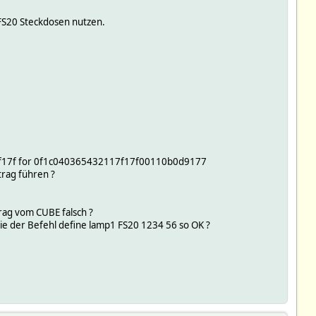
FS20 Steckdosen nutzen.
7f17f for 0f1c040365432117f17f00110b0d9177
rag führen ?
trag vom CUBE falsch ?
die der Befehl define lamp1 FS20 1234 56 so OK ?