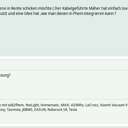
eno in Rente schicken möchte ( Der Kabelgeführte Mäher hat einfach zuvi
zt und eine Idee hat ,wie man diesen in Fhem integrieren kann ?
Lösung?
ho mit talk2fhem, YeeLight, Homematic, MAX!, 433Mhz, LaCross, Xiaomi Vacuum 
mony, Tasmota, JKBMS, EASUN, Roborock S8, Tesla