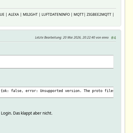
 HUE | ALEXA | MILIGHT | LUFTDATENINFO | MQTT| ZIGBEE2MQTT |
Letzte Bearbeitung
: 20 Mai 2026, 20:22:40 von enno
#4
 {ok: false, error: Unsupported version. The proto files were co
Login. Das klappt aber nicht.