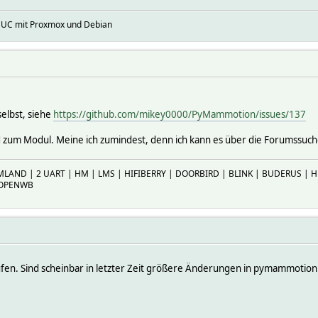
NUC mit Proxmox und Debian
selbst, siehe
https://github.com/mikey0000/PyMammotion/issues/137
d zum Modul. Meine ich zumindest, denn ich kann es über die Forumssuche
MLAND | 2 UART | HM | LMS | HIFIBERRY | DOORBIRD | BLINK | BUDERUS |
 OPENWB
fen. Sind scheinbar in letzter Zeit größere Änderungen in pymammotion 