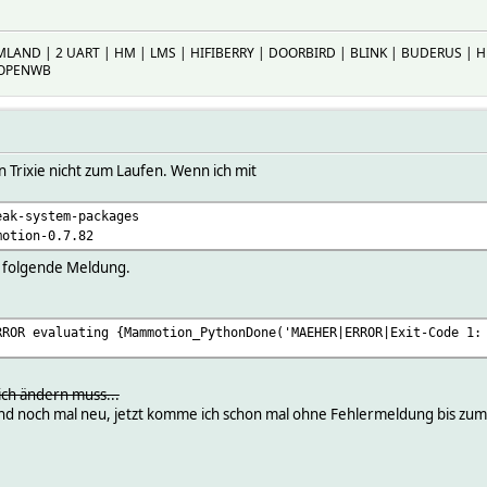
MLAND | 2 UART | HM | LMS | HIFIBERRY | DOORBIRD | BLINK | BUDERUS |
 OPENWB
 Trixie nicht zum Laufen. Wenn ich mit
eak-system-packages
motion-0.7.82
l folgende Meldung.
RROR evaluating {Mammotion_PythonDone('MAEHER|ERROR|Exit-Code 1:
ich ändern muss...
 und noch mal neu, jetzt komme ich schon mal ohne Fehlermeldung bis zum 