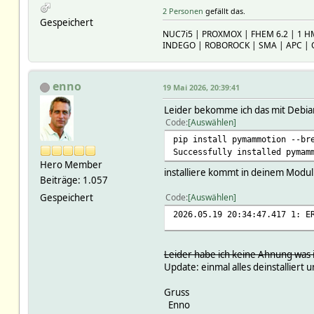
2 Personen
gefällt das.
Gespeichert
NUC7i5 | PROXMOX | FHEM 6.2 | 1 H
INDEGO | ROBOROCK | SMA | APC |
enno
19 Mai 2026, 20:39:41
Leider bekomme ich das mit Debian
Code
Auswählen
pip install pymammotion --br
Successfully installed pymam
Hero Member
installiere kommt in deinem Modu
Beiträge: 1.057
Gespeichert
Code
Auswählen
2026.05.19 20:34:47.417 1: E
Leider habe ich keine Ahnung was 
Update: einmal alles deinstalliert
Gruss
Enno