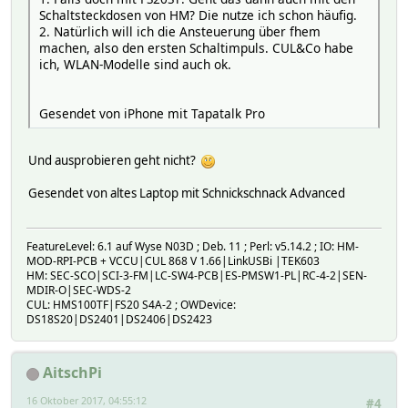
Schaltsteckdosen von HM? Die nutze ich schon häufig.
2. Natürlich will ich die Ansteuerung über fhem
machen, also den ersten Schaltimpuls. CUL&Co habe
ich, WLAN-Modelle sind auch ok.
Gesendet von iPhone mit Tapatalk Pro
Und ausprobieren geht nicht?
Gesendet von altes Laptop mit Schnickschnack Advanced
FeatureLevel: 6.1 auf Wyse N03D ; Deb. 11 ; Perl: v5.14.2 ; IO: HM-
MOD-RPI-PCB + VCCU|CUL 868 V 1.66|LinkUSBi |TEK603
HM: SEC-SCO|SCI-3-FM|LC-SW4-PCB|ES-PMSW1-PL|RC-4-2|SEN-
MDIR-O|SEC-WDS-2
CUL: HMS100TF|FS20 S4A-2 ; OWDevice:
DS18S20|DS2401|DS2406|DS2423
AitschPi
16 Oktober 2017, 04:55:12
#4