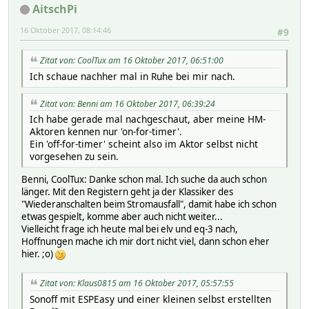
AitschPi
16 Oktober 2017, 08:14:46
#9
Zitat von: CoolTux am 16 Oktober 2017, 06:51:00
Ich schaue nachher mal in Ruhe bei mir nach.
Zitat von: Benni am 16 Oktober 2017, 06:39:24
Ich habe gerade mal nachgeschaut, aber meine HM-
Aktoren kennen nur 'on-for-timer'.
Ein 'off-for-timer' scheint also im Aktor selbst nicht
vorgesehen zu sein.
Benni, CoolTux: Danke schon mal. Ich suche da auch schon
länger. Mit den Registern geht ja der Klassiker des
"Wiederanschalten beim Stromausfall", damit habe ich schon
etwas gespielt, komme aber auch nicht weiter...
Vielleicht frage ich heute mal bei elv und eq-3 nach,
Hoffnungen mache ich mir dort nicht viel, dann schon eher
hier. ;o)
Zitat von: Klaus0815 am 16 Oktober 2017, 05:57:55
Sonoff mit ESPEasy und einer kleinen selbst erstellten