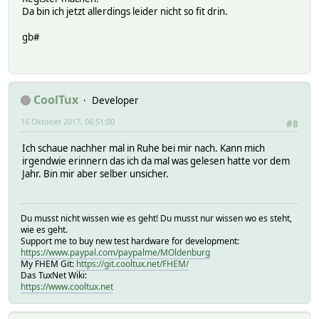
Da bin ich jetzt allerdings leider nicht so fit drin.
gb#
CoolTux
Developer
16 Oktober 2017, 06:51:00
#8
Ich schaue nachher mal in Ruhe bei mir nach. Kann mich
irgendwie erinnern das ich da mal was gelesen hatte vor dem
Jahr. Bin mir aber selber unsicher.
Du musst nicht wissen wie es geht! Du musst nur wissen wo es steht,
wie es geht.
Support me to buy new test hardware for development:
https://www.paypal.com/paypalme/MOldenburg
My FHEM Git:
https://git.cooltux.net/FHEM/
Das TuxNet Wiki:
https://www.cooltux.net