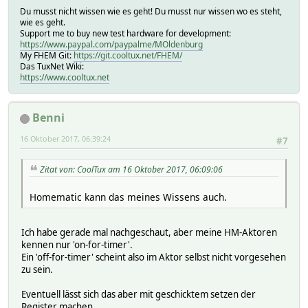
Du musst nicht wissen wie es geht! Du musst nur wissen wo es steht,
wie es geht.
Support me to buy new test hardware for development:
https://www.paypal.com/paypalme/MOldenburg
My FHEM Git:
https://git.cooltux.net/FHEM/
Das TuxNet Wiki:
https://www.cooltux.net
Benni
16 Oktober 2017, 06:39:24
#7
Zitat von: CoolTux am 16 Oktober 2017, 06:09:06
Homematic kann das meines Wissens auch.
Ich habe gerade mal nachgeschaut, aber meine HM-Aktoren
kennen nur 'on-for-timer'.
Ein 'off-for-timer' scheint also im Aktor selbst nicht vorgesehen
zu sein.
Eventuell lässt sich das aber mit geschicktem setzen der
Register machen.