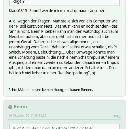
Regel?
Klaus0815: Sonoff werde ich mir mal genauer ansehen.
Alle, wegen der Fragen: Man stelle sich vor, ein Computer wie
der Pi soll kurz vom Netz. Das "aus" kann er noch senden - das
"an" ja nicht. Beim Pi selber kann man den watchdog auch zum
Neustart nutzen, aber das geht nicht immer und nicht bei
jedem Gerät. Daher suche ich was allgemeines, das
unabhängig vom Gerät "dahinter" selbst etwas schaltet, ob Pi,
Switch, Modem, Beleuchtung,... Über Umwege könnte man
eine Schaltung basteln, die nach einem Schaltimpuls auf einem
Ausgang auf einem zweiten xx Sekunden danach einen Impuls
gibt, mit dem man dann an einem anderen Schaltaktor... Das
hätte ich viel lieber in einer "Kaufverpackung" ;o)
Echte Männer essen keinen Honig, sie kauen Bienen.
Benni
16 Oktober 2017, 08:19:57
#10
Zitat von: AitschPi am 16 Oktober 2017, 08:14:46