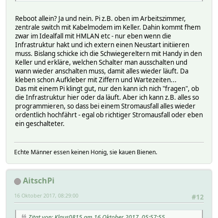
Reboot allein? Ja und nein. Pi z.B. oben im Arbeitszimmer,
zentrale switch mit Kabelmodem im Keller. Dahin kommt fhem
zwar im Idealfall mit HMLAN etc - nur eben wenn die
Infrastruktur hakt und ich extern einen Neustart initiieren
muss. Bislang schicke ich die Schwiegereltern mit Handy in den
Keller und erkläre, welchen Schalter man ausschalten und
wann wieder anschalten muss, damit alles wieder läuft. Da
kleben schon Aufkleber mit Ziffern und Wartezeiten...
Das mit einem Pi klingt gut, nur den kann ich nich "fragen", ob
die Infrastruktur hier oder da läuft. Aber ich kann z.B. alles so
programmieren, so dass bei einem Stromausfall alles wieder
ordentlich hochfährt - egal ob richtiger Stromausfall oder eben
ein geschalteter.
Echte Männer essen keinen Honig, sie kauen Bienen.
AitschPi
16 Oktober 2017, 08:29:00
#12
Zitat von: Klaus0815 am 16 Oktober 2017, 05:57:55