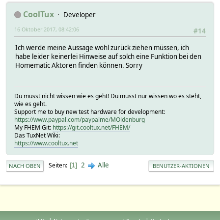
CoolTux
Developer
16 Oktober 2017, 08:42:06
#14
Ich werde meine Aussage wohl zurück ziehen müssen, ich
habe leider keinerlei Hinweise auf solch eine Funktion bei den
Homematic Aktoren finden können. Sorry
Du musst nicht wissen wie es geht! Du musst nur wissen wo es steht,
wie es geht.
Support me to buy new test hardware for development:
https://www.paypal.com/paypalme/MOldenburg
My FHEM Git:
https://git.cooltux.net/FHEM/
Das TuxNet Wiki:
https://www.cooltux.net
2
Alle
Seiten
1
NACH OBEN
BENUTZER-AKTIONEN