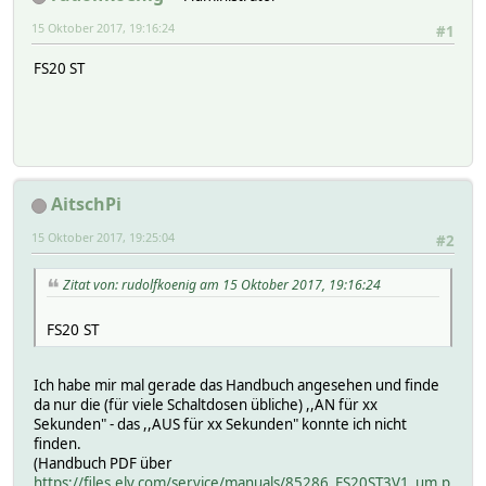
15 Oktober 2017, 19:16:24
#1
FS20 ST
AitschPi
15 Oktober 2017, 19:25:04
#2
Zitat von: rudolfkoenig am 15 Oktober 2017, 19:16:24
FS20 ST
Ich habe mir mal gerade das Handbuch angesehen und finde
da nur die (für viele Schaltdosen übliche) ,,AN für xx
Sekunden" - das ,,AUS für xx Sekunden" konnte ich nicht
finden.
(Handbuch PDF über
https://files.elv.com/service/manuals/85286_FS20ST3V1_um.p