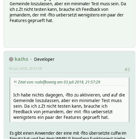
Gemeinde loszulassen, aber ein minimaler Test muss sein. Da
ich z.Zt nicht testen kann, brauche ich Feedback von
jemandem, der mit -flto uebersetzt wenigstens ein paar der
Features geprueft hat.
kaihs
Developer
05 Juli 2018, 20:57:59
#2
Zitat von: rudolfkoenig am 03 Juli 2018, 21:57:29
Ich habe nichts dagegen, -flto zu aktivieren, und auf die
Gemeinde loszulassen, aber ein minimaler Test muss
sein. Da ich z.Zt nicht testen kann, brauche ich
Feedback von jemandem, der mit -flto uebersetzt
wenigstens ein paar der Features geprueft hat.
Es gibt einen Anwender der eine mit -flto übersetzte culfw im
Einsatz hat und bei dem WMBUS Empfang funktioniert (siehe