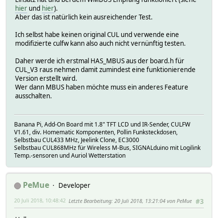
hier
und
hier
).
Aber das ist natürlich kein ausreichender Test.
Ich selbst habe keinen original CUL und verwende eine
modifizierte culfw kann also auch nicht vernünftig testen.
Daher werde ich erstmal HAS_MBUS aus der board.h für
CUL_V3 raus nehmen damit zumindest eine funktionierende
Version erstellt wird.
Wer dann MBUS haben möchte muss ein anderes Feature
ausschalten.
Banana Pi, Add-On Board mit 1.8" TFT LCD und IR-Sender, CULFW
V1.61, div. Homematic Komponenten, Pollin Funksteckdosen,
Selbstbau CUL433 MHz, Jeelink Clone, EC3000
Selbstbau CUL868MHz für Wireless M-Bus, SIGNALduino mit Logilink
Temp.-sensoren und Auriol Wetterstation
PeMue
Developer
20 Juli 2018, 10:48:42
Letzte Bearbeitung
: 20 Juli 2018, 13:21:04 von PeMue
#3