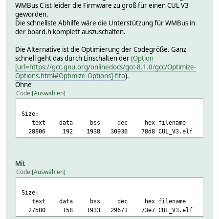
WMBus C ist leider die Firmware zu groß für einen CUL V3
geworden.
Die schnellste Abhilfe wäre die Unterstützung für WMBus in
der board.h komplett auszuschalten.
Die Alternative ist die Optimierung der Codegröße. Ganz
schnell geht das durch Einschalten der
(Option
[url=https://gcc.gnu.org/onlinedocs/gcc-8.1.0/gcc/Optimize-
Options.html#Optimize-Options]-flto
).
Ohne
Code
Auswählen
Size:
text data bss dec hex filename
28806 192 1938 30936 78d8 CUL_V3.elf
Mit
Code
Auswählen
Size:
text data bss dec hex filename
27580 158 1933 29671 73e7 CUL_V3.elf