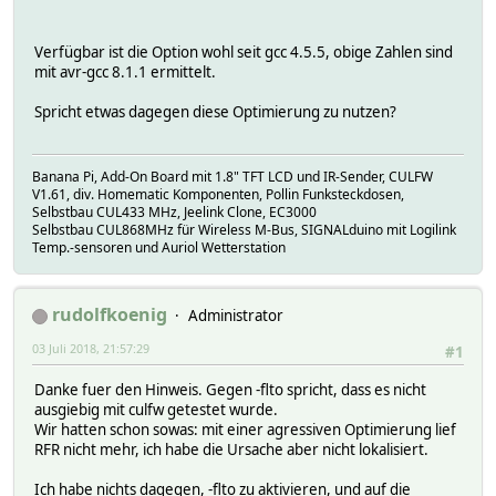
Verfügbar ist die Option wohl seit gcc 4.5.5, obige Zahlen sind
mit avr-gcc 8.1.1 ermittelt.
Spricht etwas dagegen diese Optimierung zu nutzen?
Banana Pi, Add-On Board mit 1.8" TFT LCD und IR-Sender, CULFW
V1.61, div. Homematic Komponenten, Pollin Funksteckdosen,
Selbstbau CUL433 MHz, Jeelink Clone, EC3000
Selbstbau CUL868MHz für Wireless M-Bus, SIGNALduino mit Logilink
Temp.-sensoren und Auriol Wetterstation
rudolfkoenig
Administrator
03 Juli 2018, 21:57:29
#1
Danke fuer den Hinweis. Gegen -flto spricht, dass es nicht
ausgiebig mit culfw getestet wurde.
Wir hatten schon sowas: mit einer agressiven Optimierung lief
RFR nicht mehr, ich habe die Ursache aber nicht lokalisiert.
Ich habe nichts dagegen, -flto zu aktivieren, und auf die