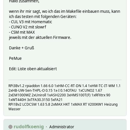
Hallo zusammen,
wenn ihr mir sagt, wo ich das im Makefile einbauen muss, kann
ich das testen mit folgenden Geräten:
- CUL V3 mit Homematic
- CUNO V2 mit slowrf
- CSM mit MAX
jeweils mit der aktuellen Firmware.
Danke + Gruß
PeMue
Edit: Liste oben aktualisiert
RPi3Bv1.2 rpiaddon 1.66 6.0 1xHM-CC-RT-DN 1.4 1xHM-TC-IT-WM 1.1
2xHB-UW-Sen-THPL-O 0.15 1x-I 0.14OTAU 1xCUNO2 1.67
2xEM1000WZ 2xUniroll 1xASH2200 3xHMS100T(F) 1xRFXtrx 90
1xWT440H 3xTFA30.3150 5xFA21
RPi1Bv2 LCDCSM 1.63 5.8 2xMAX HKT 1xMAX RT V200KW1 Heizung
Wasser
rudolfkoenig
Administrator