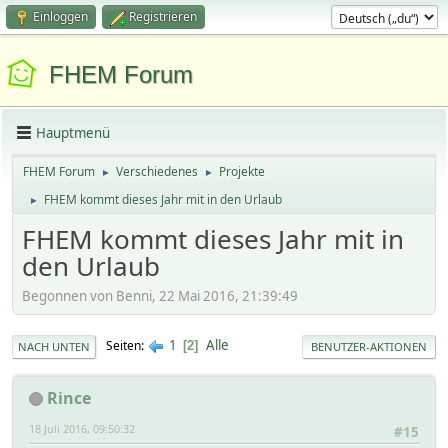
Einloggen
Registrieren
FHEM Forum
Hauptmenü
FHEM Forum
Verschiedenes
Projekte
►
►
FHEM kommt dieses Jahr mit in den Urlaub
►
FHEM kommt dieses Jahr mit in
den Urlaub
Begonnen von Benni, 22 Mai 2016, 21:39:49
1
Alle
Seiten
2
NACH UNTEN
BENUTZER-AKTIONEN
Rince
18 Juli 2016, 09:50:32
#15