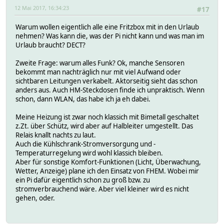
12 Mai 2017, 16:34:23
#17
Warum wollen eigentlich alle eine Fritzbox mit in den Urlaub
nehmen? Was kann die, was der Pi nicht kann und was man im
Urlaub braucht? DECT?
Zweite Frage: warum alles Funk? Ok, manche Sensoren
bekommt man nachträglich nur mit viel Aufwand oder
sichtbaren Leitungen verkabelt. Aktorseitig sieht das schon
anders aus. Auch HM-Steckdosen finde ich unpraktisch. Wenn
schon, dann WLAN, das habe ich ja eh dabei.
Meine Heizung ist zwar noch klassich mit Bimetall geschaltet
z.Zt. über Schütz, wird aber auf Halbleiter umgestellt. Das
Relais knallt nachts zu laut.
Auch die Kühlschrank-Stromversorgung und -
Temperaturregelung wird wohl klassich bleiben.
Aber für sonstige Komfort-Funktionen (Licht, Überwachung,
Wetter, Anzeige) plane ich den Einsatz von FHEM. Wobei mir
ein Pi dafür eigentlich schon zu groß bzw. zu
stromverbrauchend wäre. Aber viel kleiner wird es nicht
gehen, oder.