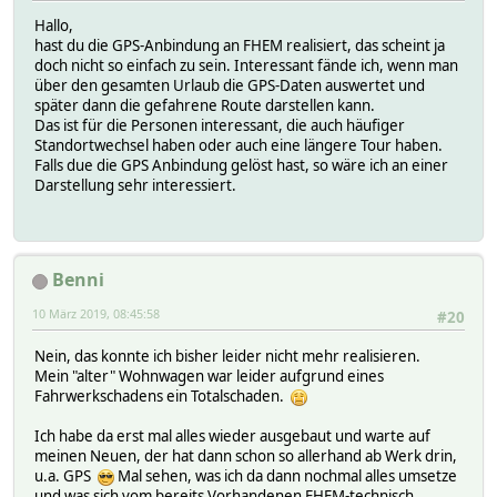
Hallo,
hast du die GPS-Anbindung an FHEM realisiert, das scheint ja
doch nicht so einfach zu sein. Interessant fände ich, wenn man
über den gesamten Urlaub die GPS-Daten auswertet und
später dann die gefahrene Route darstellen kann.
Das ist für die Personen interessant, die auch häufiger
Standortwechsel haben oder auch eine längere Tour haben.
Falls due die GPS Anbindung gelöst hast, so wäre ich an einer
Darstellung sehr interessiert.
Benni
10 März 2019, 08:45:58
#20
Nein, das konnte ich bisher leider nicht mehr realisieren.
Mein "alter" Wohnwagen war leider aufgrund eines
Fahrwerkschadens ein Totalschaden.
Ich habe da erst mal alles wieder ausgebaut und warte auf
meinen Neuen, der hat dann schon so allerhand ab Werk drin,
u.a. GPS
Mal sehen, was ich da dann nochmal alles umsetze
und was sich vom bereits Vorhandenen FHEM-technisch