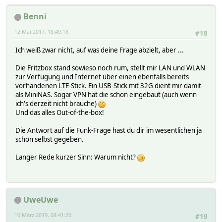
Benni
12 Mai 2017, 18:49:18
#18
Ich weiß zwar nicht, auf was deine Frage abzielt, aber ...
Die Fritzbox stand sowieso noch rum, stellt mir LAN und WLAN
zur Verfügung und Internet über einen ebenfalls bereits
vorhandenen LTE-Stick. Ein USB-Stick mit 32G dient mir damit
als MiniNAS. Sogar VPN hat die schon eingebaut (auch wenn
ich's derzeit nicht brauche)
Und das alles Out-of-the-box!
Die Antwort auf die Funk-Frage hast du dir im wesentlichen ja
schon selbst gegeben.
Langer Rede kurzer Sinn: Warum nicht?
UweUwe
10 März 2019, 08:41:26
#19