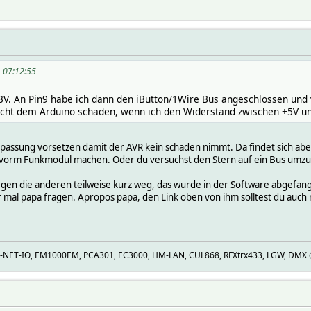
, 07:12:55
.3V. An Pin9 habe ich dann den iButton/1Wire Bus angeschlossen un
nicht dem Arduino schaden, wenn ich den Widerstand zwischen +5V un
npassung vorsetzen damit der AVR kein schaden nimmt. Da findet sich ab
 vorm Funkmodul machen. Oder du versuchst den Stern auf ein Bus umz
egen die anderen teilweise kurz weg, das wurde in der Software abgefan
mal papa fragen. Apropos papa, den Link oben von ihm solltest du auch m
R-NET-IO, EM1000EM, PCA301, EC3000, HM-LAN, CUL868, RFXtrx433, LGW, DMX @U