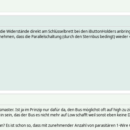
die Widerstände direkt am Schlüsselbrett bei den iButtonHolders anbring
ehmen, dass die Parallelschaltung (durch den Sternbus bedingt) wieder
master. Ist ja im Prinzip nur dafür da, den Bus möglichst oft auf high 
lein sein, das der Bus es nicht mehr auf Low schafft weil sonst eben keine
ran? Es ist schon so, dass mit zunehmender Anzahl von parasitären 1-Wi