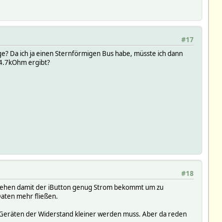
#17
e? Da ich ja einen Sternförmigen Bus habe, müsste ich dann
 4.7kOhm ergibt?
#18
zu ziehen damit der iButton genug Strom bekommt um zu
 Daten mehr fließen.
re Geräten der Widerstand kleiner werden muss. Aber da reden