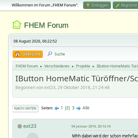
Willkommen im Forum „
FHEM Forum
“.
Einloggen
Registrie
FHEM Forum
08 August 2026, 06:22:52
Übersicht
Suche
FHEM Forum
Verschiedenes
Projekte
IButton HomeMatic Türö
►
►
►
IButton HomeMatic Türöffner/Sc
Begonnen von ext23, 29 Oktober 2018, 21:24:48
1
3
Alle
Seiten
2
NACH UNTEN
ext23
04 Januar 2019, 20:13:14
Mhh dabei wird der schon mehrfac