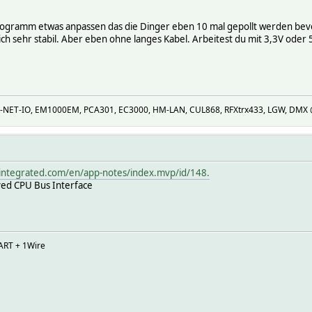
 Programm etwas anpassen das die Dinger eben 10 mal gepollt werden bevor
lich sehr stabil. Aber eben ohne langes Kabel. Arbeitest du mit 3,3V oder
R-NET-IO, EM1000EM, PCA301, EC3000, HM-LAN, CUL868, RFXtrx433, LGW, DMX @U
integrated.com/en/app-notes/index.mvp/id/148.
ved CPU Bus Interface
ART + 1Wire