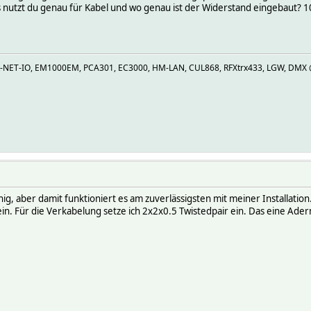
nutzt du genau für Kabel und wo genau ist der Widerstand eingebaut? 10 M
R-NET-IO, EM1000EM, PCA301, EC3000, HM-LAN, CUL868, RFXtrx433, LGW, DMX @U
nig, aber damit funktioniert es am zuverlässigsten mit meiner Installatio
. Für die Verkabelung setze ich 2x2x0.5 Twistedpair ein. Das eine Adern