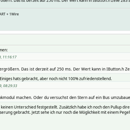
rößern. Das ist derzeit auf 250 ms. Der Wert kann in IButton.h Zeile 283
ART + 1Wire
mmen:
9, 11:16:17
ergrößern. Das ist derzeit auf 250 ms. Der Wert kann in IButton.h Z
Einiges hats gebracht, aber noch nicht 100% zufriedenstellend.
9, 08:29:33
kmodul machen. Oder du versuchst den Stern auf ein Bus umzubaue
keinen Unterschied festgestellt. Zusätzlich habe ich noch den Pullup dire
erung gebracht. Jetzt sehe ich nur noch die Möglichkeit mit einem Pegel