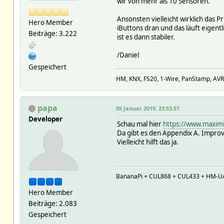
wir von mehr als 10 Sensoren.
Ansonsten vielleicht wirklich das
Hero Member
iButtons dran und das läuft eigent
Beiträge: 3.222
ist es dann stabiler.
/Daniel
Gespeichert
HM, KNX, FS20, 1-Wire, PanStamp, AV
papa
05 Januar 2019, 23:53:57
Developer
Schau mal hier
https://www.maxim
Da gibt es den Appendix A. Impro
Vielleicht hilft das ja.
BananaPi + CUL868 + CUL433 + HM-U
Hero Member
Beiträge: 2.083
Gespeichert