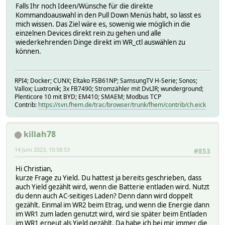
Falls Ihr noch Ideen/Wünsche für die direkte
WR_ctl_Format("_Year","WR_1_API","SW_Statistic_TotalConsu
Kommandoauswahl in den Pull Down Menüs habt, so lasst es
\
mich wissen. Das Ziel wäre es, sowenig wie möglich in die
|"Einspeisung ins Netz"|\
einzelnen Devices direkt rein zu gehen und alle
sprintf("%04d W",([WR_1:Total_Active_P_EM] <= 0 ? abs(::r
wiederkehrenden Dinge direkt im WR_ctl auswählen zu
WR_ctl_Format("_Day","WR_1_API","SW_Statistic_EnergyHomeF
können.
WR_ctl_Format("_Quarter","WR_1_API","SW_Statistic_EnergyH
WR_ctl_Format("_Year","WR_1_API","SW_Statistic_EnergyHome
\
|"Autarkiequote"|\
RPI4; Docker; CUNX; Eltako FSB61NP; SamsungTV H-Serie; Sonos;
Vallox; Luxtronik; 3x FB7490; Stromzähler mit DvLIR; wunderground;
WR_ctl_Format("actual","WR_1","Autarky")|\
Plenticore 10 mit BYD; EM410; SMAEM; Modbus TCP
WR_ctl_Format("_Day","WR_1_API","SW_Statistic_Autarky")|\
Contrib:
https://svn.fhem.de/trac/browser/trunk/fhem/contrib/ch.eick
WR_ctl_Format("_Month","WR_1_API","SW_Statistic_Autarky")
WR_ctl_Format("Autarky_Year","WR_1_API","SW_Statistic_Aut
\
killah78
|"Eigenverbrauchsquote"|\
WR_ctl_Format("actual","WR_1","OwnConsumptionRate")|\
14 Juni 2023, 10:58:53
#853
WR_ctl_Format("_Day","WR_1_API","SW_Statistic_OwnConsumpt
WR_ctl_Format("_Month","WR_1_API","SW_Statistic_OwnConsum
Hi Christian,
WR_ctl_Format("OwnConsumptionRate_Year","WR_1_API","SW_St
kurze Frage zu Yield. Du hattest ja bereits geschrieben, dass
\
auch Yield gezählt wird, wenn die Batterie entladen wird. Nutzt
|"Berechnet um"|\
du denn auch AC-seitiges Laden? Denn dann wird doppelt
""|\
gezählt. Einmal im WR2 beim Etrag, und wenn die Energie dann
WR_ctl_Format("time_Day","WR_1_API","SW_Statistic_Autarky
im WR1 zum laden genutzt wird, wird sie später beim Entladen
WR_ctl_Format("time_Month","WR_1_API","SW_Statistic_Autar
im WR1 erneut als Yield gezählt. Da habe ich bei mir immer die
WR_ctl_Format("time_Year","WR_1_API","SW_Statistic_Autark