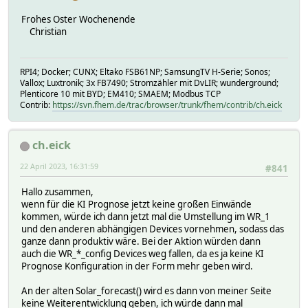
Frohes Oster Wochenende
Christian
RPI4; Docker; CUNX; Eltako FSB61NP; SamsungTV H-Serie; Sonos;
Vallox; Luxtronik; 3x FB7490; Stromzähler mit DvLIR; wunderground;
Plenticore 10 mit BYD; EM410; SMAEM; Modbus TCP
Contrib:
https://svn.fhem.de/trac/browser/trunk/fhem/contrib/ch.eick
ch.eick
22 April 2023, 16:31:59
#841
Hallo zusammen,
wenn für die KI Prognose jetzt keine großen Einwände
kommen, würde ich dann jetzt mal die Umstellung im WR_1
und den anderen abhängigen Devices vornehmen, sodass das
ganze dann produktiv wäre. Bei der Aktion würden dann
auch die WR_*_config Devices weg fallen, da es ja keine KI
Prognose Konfiguration in der Form mehr geben wird.
An der alten Solar_forecast() wird es dann von meiner Seite
keine Weiterentwicklung geben, ich würde dann mal