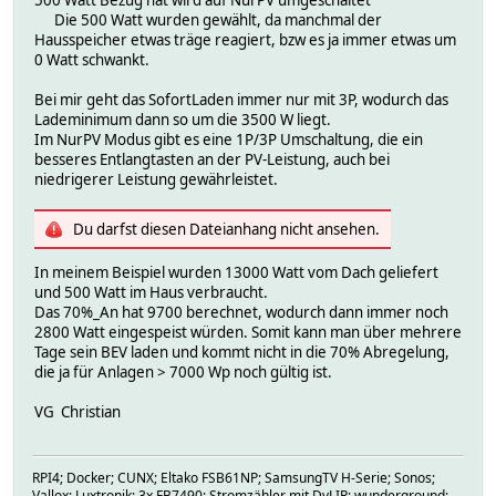
500 Watt Bezug hat wird auf NurPV umgeschaltet
\
Die 500 Watt wurden gewählt, da manchmal der
## Korrektur der Tages Werte\
Hausspeicher etwas träge reagiert, bzw es ja immer etwas um
my $Active_energy = ::CommandGet(undef, "LogDBRep_$SE
0 Watt schwankt.
SELECT VALUE FROM history\
WHERE DEVICE='WR_0_KSEM'\
Bei mir geht das SofortLaden immer nur mit 3P, wodurch das
AND READING='Active_energy-'\
Lademinimum dann so um die 3500 W liegt.
AND TIMESTAMP > curdate() - interval 1 month
Im NurPV Modus gibt es eine 1P/3P Umschaltung, die ein
AND TIMESTAMP <= concat(curdate(),' 00:01')\
besseres Entlangtasten an der PV-Leistung, auch bei
ORDER BY TIMESTAMP desc\
niedrigerer Leistung gewährleistet.
LIMIT 1;;") ;;\
fhem("setreading WR_1_API SW_Meter_init_FeedInGrid_Da
Du darfst diesen Dateianhang nicht ansehen.
\
$Active_energy = ::CommandGet(undef, "LogDBRep_$SELF_
SELECT VALUE FROM history\
In meinem Beispiel wurden 13000 Watt vom Dach geliefert
WHERE DEVICE='WR_0_KSEM'\
und 500 Watt im Haus verbraucht.
AND READING='Active_energy+'\
Das 70%_An hat 9700 berechnet, wodurch dann immer noch
AND TIMESTAMP > curdate() - interval 1 month
2800 Watt eingespeist würden. Somit kann man über mehrere
AND TIMESTAMP <= concat(curdate(),' 00:01')\
Tage sein BEV laden und kommt nicht in die 70% Abregelung,
ORDER BY TIMESTAMP desc\
die ja für Anlagen > 7000 Wp noch gültig ist.
LIMIT 1;;") ;;\
fhem("setreading WR_1_API SW_Meter_init_Grid_Day $Act
VG Christian
\
## Korrektur der Monats Werte\
$Active_energy = ::CommandGet(undef, "LogDBRep_$SELF_
RPI4; Docker; CUNX; Eltako FSB61NP; SamsungTV H-Serie; Sonos;
SELECT VALUE FROM history\
Vallox; Luxtronik; 3x FB7490; Stromzähler mit DvLIR; wunderground;