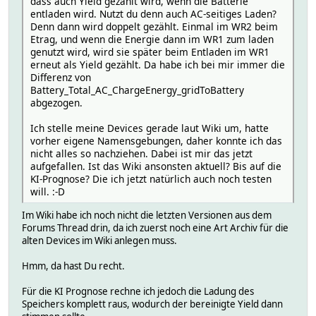
dass auch Yield gezählt wird, wenn die Batterie
entladen wird. Nutzt du denn auch AC-seitiges Laden?
Denn dann wird doppelt gezählt. Einmal im WR2 beim
Etrag, und wenn die Energie dann im WR1 zum laden
genutzt wird, wird sie später beim Entladen im WR1
erneut als Yield gezählt. Da habe ich bei mir immer die
Differenz von
Battery_Total_AC_ChargeEnergy_gridToBattery
abgezogen.
Ich stelle meine Devices gerade laut Wiki um, hatte
vorher eigene Namensgebungen, daher konnte ich das
nicht alles so nachziehen. Dabei ist mir das jetzt
aufgefallen. Ist das Wiki ansonsten aktuell? Bis auf die
KI-Prognose? Die ich jetzt natürlich auch noch testen
will. :-D
Im Wiki habe ich noch nicht die letzten Versionen aus dem
Forums Thread drin, da ich zuerst noch eine Art Archiv für die
alten Devices im Wiki anlegen muss.
Hmm, da hast Du recht.
Für die KI Prognose rechne ich jedoch die Ladung des
Speichers komplett raus, wodurch der bereinigte Yield dann