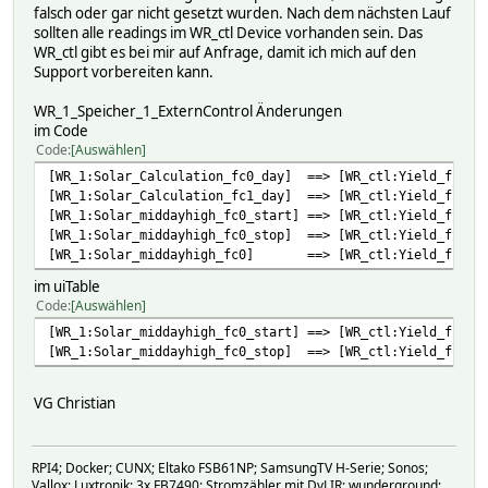
my $j = $i + $hour;;\
falsch oder gar nicht gesetzt wurden. Nach dem nächsten Lauf
if ($j > 23) {\
sollten alle readings im WR_ctl Device vorhanden sein. Das
if ($j == 24) {$j = 0}\
WR_ctl gibt es bei mir auf Anfrage, damit ich mich auf den
elsif ($j == 25) {$j = 1}\
Support vorbereiten kann.
elsif ($j == 26) {$j = 2}\
}\
WR_1_Speicher_1_ExternControl Änderungen
return sprintf("%02d : %05d Wh",$j,::ReadingsVal("$SELF"
im Code
}\
Code
Auswählen
\
[WR_1:Solar_Calculation_fc0_day] ==> [WR_ctl:Yield_fc0_d
sub WR_ctl_Format {\
[WR_1:Solar_Calculation_fc1_day] ==> [WR_ctl:Yield_fc1_d
my($period,$device,$reading)=@_;;\
[WR_1:Solar_middayhigh_fc0_start] ==> [WR_ctl:Yield_fc0_m
my $value = 0;;\
[WR_1:Solar_middayhigh_fc0_stop] ==> [WR_ctl:Yield_fc0_m
my $MonthBefore = "LogDBRep_Statistic_previous_Month"
[WR_1:Solar_middayhigh_fc0] ==> [WR_ctl:Yield_fc0_mi
my $MonthPrevious = ::ReadingsTimestamp("$MonthBefore","
$MonthPrevious = ($MonthPrevious ne "null") ? POSIX::s
im uiTable
\
Code
Auswählen
my $QuarterBefore = "LogDBRep_Statistic_previous_Quart
[WR_1:Solar_middayhigh_fc0_start] ==> [WR_ctl:Yield_fc0_m
my $QuarterPrevious = "null";;\
[WR_1:Solar_middayhigh_fc0_stop] ==> [WR_ctl:Yield_fc0_m
if ($period eq "_Qx" or $period eq "_Quarter") {\
foreach my $loop (1,2,3,4) {\
if (::ReadingsVal("$QuarterBefore","Q".$loop,0) eq "
VG Christian
$QuarterPrevious = "Q".$loop \
}\
};;\
RPI4; Docker; CUNX; Eltako FSB61NP; SamsungTV H-Serie; Sonos;
if ($period eq "_Qx") {\
Vallox; Luxtronik; 3x FB7490; Stromzähler mit DvLIR; wunderground;