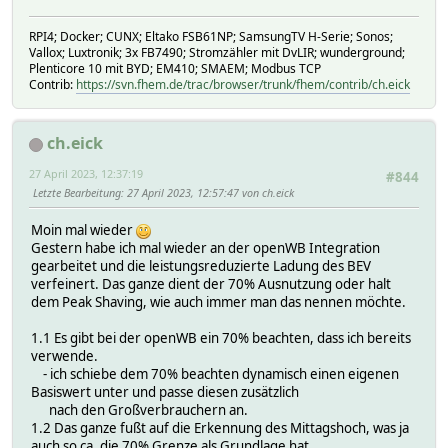
Log 3, "$SELF 2_KI_Prognose : Start KI Prognose";;\
}\
RPI4; Docker; CUNX; Eltako FSB61NP; SamsungTV H-Serie; Sonos;
\
Vallox; Luxtronik; 3x FB7490; Stromzähler mit DvLIR; wunderground;
set_Reading("ui_command_1","---");; ## Hi
Plenticore 10 mit BYD; EM410; SMAEM; Modbus TCP
## kann das Kommando nic
Contrib:
https://svn.fhem.de/trac/browser/trunk/fhem/contrib/ch.eick
}\
}\
\
ch.eick
#########################################################
## 2 Erstellen des Diagramms im uiTable\
27 April 2023, 12:37:19
#844
3_WR_ctl_Diagramm\
Letzte Bearbeitung
: 27 April 2023, 12:57:47 von ch.eick
{if( !([$SELF:state] eq "off")
and [$SELF:Yield_fc0_06] ## Wenn 
Moin mal wieder
or [$SELF:ui_command_1] eq "3_WR_ctl_Diagram
Gestern habe ich mal wieder an der openWB Integration
) {\
gearbeitet und die leistungsreduzierte Ladung des BEV
\
verfeinert. Das ganze dient der 70% Ausnutzung oder halt
my (@out) = ("") x 2;; ## Es wird
dem Peak Shaving, wie auch immer man das nennen möchte.
my $timestamp;;\
\
1.1 Es gibt bei der openWB ein 70% beachten, dass ich bereits
for (my $j=0;;$j<=1;;$j++){ #
verwende.
for (my $i=5;;$i<=21;;$i++){ #
- ich schiebe dem 70% beachten dynamisch einen eigenen
$timestamp = sprintf("%s_%02d:00:00", POSIX::strftime(
Basiswert unter und passe diesen zusätzlich
$out[$j] .= $timestamp." ".::round(::ReadingsVal("$SEL
nach den Großverbrauchern an.
} # End $i\
1.2 Das ganze fußt auf die Erkennung des Mittagshoch, was ja
} # End $j\
auch so ca. die 70% Grenze als Grundlage hat.