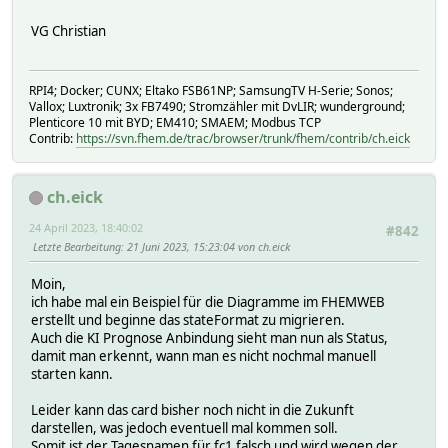
VG Christian
RPI4; Docker; CUNX; Eltako FSB61NP; SamsungTV H-Serie; Sonos;
Vallox; Luxtronik; 3x FB7490; Stromzähler mit DvLIR; wunderground;
Plenticore 10 mit BYD; EM410; SMAEM; Modbus TCP
Contrib:
https://svn.fhem.de/trac/browser/trunk/fhem/contrib/ch.eick
ch.eick
24 April 2023, 18:40:02
#842
Letzte Bearbeitung
: 21 Juni 2023, 15:23:04 von ch.eick
Moin,
ich habe mal ein Beispiel für die Diagramme im FHEMWEB
erstellt und beginne das stateFormat zu migrieren.
Auch die KI Prognose Anbindung sieht man nun als Status,
damit man erkennt, wann man es nicht nochmal manuell
starten kann.
Leider kann das card bisher noch nicht in die Zukunft
darstellen, was jedoch eventuell mal kommen soll.
Somit ist der Tagesnamen für fc1 falsch und wird wegen der