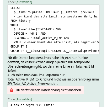
\
Code
Auswählen
if ($period eq "actual" and $reading eq "OwnConsumption
SELECT
my $valS = ::ReadingsVal($device,"SW_Total_AC_Acti
$__timeGroupAlias(TIMESTAMP,$__interval,previous),
my $calcVal = ($valS > 0) ? ::round((::ReadingsVal($de
<hier kommt das alte Limit, als positiver Wert, hin> AS 
::ReadingsVal($device,"SW_Home_own
FROM history
return sprintf("%3d %%",(($calcVal > 100) ? 100 : $ca
WHERE
}\
$__timeFilter(TIMESTAMP) AND
\
DEVICE = 'WR_1' AND
if ($period eq "time_Day" and $reading eq "SW_Statistic
READING = 'Total_Active_P_EM' AND
return POSIX::strftime("%H:%M",localtime(::time_str2num
VALUE < <hier kommt das alte Limit, als negativer Wert,
}\
GROUP BY 1
\
ORDER BY $__timeGroup(TIMESTAMP,$__interval,previous)
if ($period eq "time_Month" and $reading eq "SW_Statist
return POSIX::strftime("%H:%M",localtime(::time_str2num
Für die Darstellung des Limits habe ich jetzt nur Punkte
}\
gewählt, da es bei Schwankungen ja auch nur temporäte
\
Überschreitungen gibt, wo dann eine Linie ein falsches Bild
if ($period eq "time_Year" and $reading eq "SW_Statisti
liefert.
my $cy = POSIX::strftime("%H:%M",localtime(::time_str
Auch sollte man dazu im Diagramm nur
$cy .= ($YearPrevious ne "null") ? " / ".$YearPr
Total_Active_P_EM_to_Grid und nicht wie im oberen Diagramm
return $cy;;\
SW_Total_AC_Active_P verwenden.
}\
Du darfst diesen Dateianhang nicht ansehen.
\
if ($period eq "Autarky_Year" or $period eq "OwnConsump
Code
Auswählen
$value = sprintf("%3d %%",::ReadingsVal($device,$rea
$value .= ($YearPrevious ne "null") ? sprintf(" / %3d 
Alias or regex "EVU Limit"