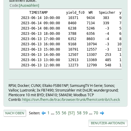
stimmen sollte.
Code
Auswählen
TIMESTAMP yield_fc0 WR Speicher yield_be
2023-06-14 10:00:00 10371 9434 383 9817
2023-06-14 09:00:00 8460 7134 339 7473
2023-06-14 08:00:00 6238 5246 -3 5243
2023-06-13 18:00:00 3788 6356 -4 6352
2023-06-13 17:00:00 6352 8603 -4 8599
2023-06-13 16:00:00 9168 10794 -3 10791
2023-06-13 15:00:00 10791 12557 -3 12554
2023-06-13 14:00:00 12507 13307 253 13560
2023-06-13 13:00:00 12913 13369 485 13854
2023-06-13 12:00:00 12273 12799 548 13347
RPI4; Docker; CUNX; Eltako FSB61NP; SamsungTV H-Serie; Sonos;
Vallox; Luxtronik; 3x FB7490; Stromzähler mit DvLIR; wunderground;
Plenticore 10 mit BYD; EM410; SMAEM; Modbus TCP
Contrib:
https://svn.fhem.de/trac/browser/trunk/fhem/contrib/ch.eick
1
...
55
56
58
59
...
70
Seiten
57
NACH OBEN
BENUTZER-AKTIONEN