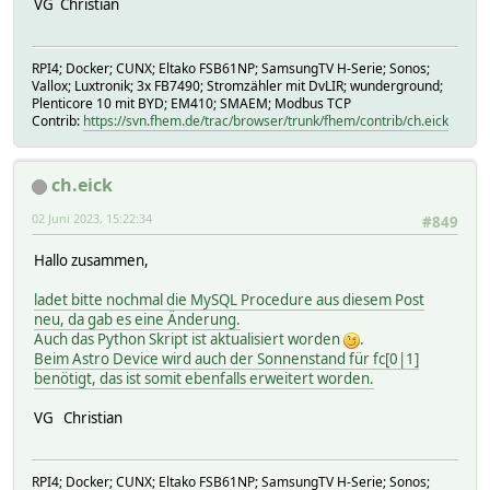
VG Christian
widget([$SELF:ui_command_1],"uzsuDropDown,---,2_KI_Progno
"MySQL ".[LogDBRep_PV_KI_Prognose:state]."<br> KI ".([Log
""|\
RPI4; Docker; CUNX; Eltako FSB61NP; SamsungTV H-Serie; Sonos;
""\
Vallox; Luxtronik; 3x FB7490; Stromzähler mit DvLIR; wunderground;
\
Plenticore 10 mit BYD; EM410; SMAEM; Modbus TCP
|"Statistiken"|\
Contrib:
https://svn.fhem.de/trac/browser/trunk/fhem/contrib/ch.eick
Yield(0)|\
Yield('Tag')|\
Yield('4h')|\
ch.eick
Yield('Rest')\
\
02 Juni 2023, 15:22:34
#849
|card([$SELF:Yield_fc0_current:bar1day],undef,undef,0,17,
"<span style=font-weight:bold>nächste 3h</span><br><br>".
Hallo zusammen,
"<span style=font-weight:bold>Vor- / Nachmittag</span><br
"<span style=font-weight:bold>Maximum</span><br><br><br>"
ladet bitte nochmal die MySQL Procedure aus diesem Post
"<span style=font-weight:bold>Mittagshoch</span><br><br><
neu, da gab es eine Änderung.
\
Auch das Python Skript ist aktualisiert worden
.
|"WR_1 / KSEM<dd> / PV Reserve / Netz Leistung</dd>"|\
Beim Astro Device wird auch der Sonnenstand für fc[0|1]
""|\
benötigt, das ist somit ebenfalls erweitert worden.
sprintf("%d W",[WR_1:SW_Total_PV_P_reserve])|\
(::ReadingsVal("WR_1","Total_Active_P_EM",0) < -10) ? "<s
VG Christian
sprintf("%d W",[WR_1:Total_Active_P_EM])\
\
|"Ertrag aktuell<dd> / Tag / Monat / Jahr</dd>"|\
RPI4; Docker; CUNX; Eltako FSB61NP; SamsungTV H-Serie; Sonos;
""|\