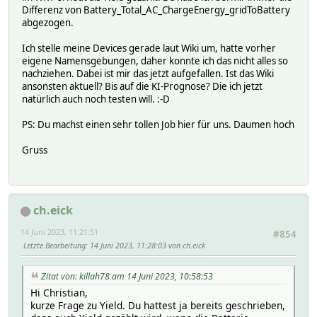
Differenz von Battery_Total_AC_ChargeEnergy_gridToBattery
abgezogen.
attr WR_ctl userReadings Yield_fc0_current:Yield_fc1_12.*
Yield_fc1_current:Yield_fc1_12.* { my ($sec,$min,$hour,$m
Ich stelle meine Devices gerade laut Wiki um, hatte vorher
attr WR_ctl verbose 3
eigene Namensgebungen, daher konnte ich das nicht alles so
nachziehen. Dabei ist mir das jetzt aufgefallen. Ist das Wiki
ansonsten aktuell? Bis auf die KI-Prognose? Die ich jetzt
natürlich auch noch testen will. :-D
PS: Du machst einen sehr tollen Job hier für uns. Daumen hoch
Gruss
ch.eick
14 Juni 2023, 11:21:51
#854
Letzte Bearbeitung
: 14 Juni 2023, 11:28:03 von ch.eick
Zitat von: killah78 am 14 Juni 2023, 10:58:53
Hi Christian,
kurze Frage zu Yield. Du hattest ja bereits geschrieben,