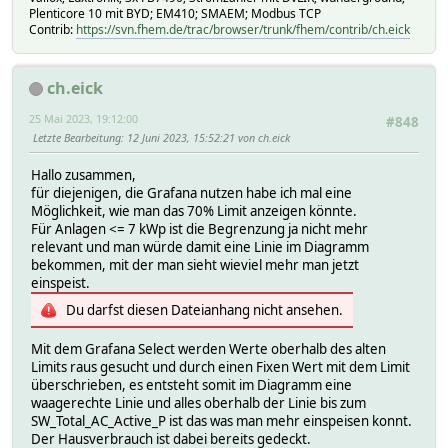
return " / ".$QuarterPrevious;;\
Plenticore 10 mit BYD; EM410; SMAEM; Modbus TCP
}\
Contrib:
https://svn.fhem.de/trac/browser/trunk/fhem/contrib/ch.eick
}\
\
my $YearBefore = "LogDBRep_Statistic_previous_Year";;
ch.eick
my $YearPrevious = "";;\
$YearPrevious = ::ReadingsTimestamp($YearBefore,$reading
25 Mai 2023, 19:12:00
#848
$YearPrevious = ($YearPrevious ne "null") ? POSIX::strfti
Letzte Bearbeitung
: 12 Juni 2023, 15:52:21 von ch.eick
\
if ($period eq "_Yx") {\
Hallo zusammen,
if ($YearPrevious ne "null") {\
für diejenigen, die Grafana nutzen habe ich mal eine
return " / Vorjahr";;\
Möglichkeit, wie man das 70% Limit anzeigen könnte.
}\
Für Anlagen <= 7 kWp ist die Begrenzung ja nicht mehr
}\
relevant und man würde damit eine Linie im Diagramm
\
bekommen, mit der man sieht wieviel mehr man jetzt
if ($period eq "_Year") {\
einspeist.
$YearPrevious = ::ReadingsTimestamp($YearBefore,$readi
Du darfst diesen Dateianhang nicht ansehen.
$YearPrevious = ($YearPrevious ne "null") ? POSIX::strft
}\
\
Mit dem Grafana Select werden Werte oberhalb des alten
if ($period eq "actual" and $reading eq "Autarky") {\
Limits raus gesucht und durch einen Fixen Wert mit dem Limit
my $valA = ::ReadingsVal($device, "SW_Total_AC_Active
überschrieben, es entsteht somit im Diagramm eine
my $calcVal = ($valA > 0) ? ::round($valA /($valA + ::R
waagerechte Linie und alles oberhalb der Linie bis zum
return sprintf("%3d %%",(($calcVal > 100) ? 100 : $ca
SW_Total_AC_Active_P ist das was man mehr einspeisen konnt.
}\
Der Hausverbrauch ist dabei bereits gedeckt.