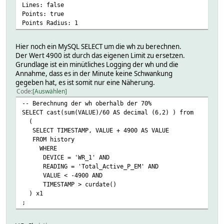
return $value;;\
Lines: false
} elsif ($reading eq "SW_Statistic_Autarky" or $reading
Points: true
return sprintf("%3d %%",::ReadingsVal($device,$readin
Points Radius: 1
} elsif ($period eq "_Day") {\
return sprintf("%04d",::ReadingsVal($device,$reading.
Hier noch ein MySQL SELECT um die wh zu berechnen.
} elsif ($period eq "_Month") {\
Der Wert 4900 ist durch das eigenen Limit zu ersetzen.
$value = sprintf("%04d",::ReadingsVal($device,$readi
Grundlage ist ein minütliches Logging der wh und die
$value .= ($MonthPrevious ne "null") ? sprintf(" / %04
Annahme, dass es in der Minute keine Schwankung
return $value;;\
gegeben hat, es ist somit nur eine Näherung.
} elsif ($period eq "_Quarter") {\
Code
Auswählen
$period = "_Month";;\
$value = sprintf("%04d",::ReadingsVal($device,$readi
-- Berechnung der wh oberhalb der 70%
$value .= ($QuarterPrevious ne "null") ? sprintf(" / %0
SELECT cast(sum(VALUE)/60 AS decimal (6,2) ) from
return $value;;\
(
} elsif ($period eq "_Year") {\
SELECT TIMESTAMP, VALUE + 4900 AS VALUE
$value = sprintf("%05d",::ReadingsVal($device,$readi
FROM history
$value .= ($YearPrevious ne "null") ? sprintf(" / %05d
WHERE
return $value;;\
DEVICE = 'WR_1' AND
}\
READING = 'Total_Active_P_EM' AND
return "null";;\
VALUE < -4900 AND
}\
TIMESTAMP > curdate()
\
) x1
}\
;
\
|"KI Prognose<dd>Kommando Auswahl</dd>"|\