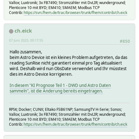
Vallox; Luxtronik; 3x FB7490; Stromzähler mit DvLIR; wunderground;
sprintf("%d kWh",::round([WR_1:SW_Yield_Daily]/1000 ,0))|
Plenticore 10 mit BYD; EM410; SMAEM; Modbus TCP
sprintf("%d kWh",::round([WR_1:SW_Yield_Monthly]/1000 ,0)
Contrib:
https://svn.fhem.de/trac/browser/trunk/fhem/contrib/ch.eick
sprintf("%d kWh",::round([WR_1:SW_Yield_Yearly]/1000 ,0))
\
|"Speicher<dd>Temperatur / nutzbare Ladung / Status / Lei
ch.eick
(::ReadingsVal("WR_1_API","DigitalOutputs_ConfigurationFl
sprintf("%d Wh",::ReadingsVal("WR_1","Actual_Battery_char
07 Juni 2023, 09:17:55
#850
Status_Speicher()|\
[WR_1:Actual_Battery_charge_-minus_or_discharge_-plus_P].
Hallo zusammen,
\
beim Astro Device ist ein kleines Problem aufgetreten, da das
|"WR_1_API<dd>Kommando Auswahl</dd>"|\
reading SunRise nicht garantiert einmal pro Tag aktualisiert
widget([$SELF:ui_command_2],"uzsuDropDown,---,20_Statisti
wird. Deshalb wird nun ObsDate verwendet und Ihr müsstest
""|\
dies im Astro Device korrigieren.
""|\
""\
In diesem "KI Prognose Teil 1 - DWD und Astro Daten
\
sammeln", ist die Änderung bereits eingetragen.
|"Statistiken ".::POSIX::strftime("%Y-%m-%d",localtime(::
"<span style=font-weight:bold>aktuell</span>"|\
"<span style=font-weight:bold>heute</span>"|\
RPI4; Docker; CUNX; Eltako FSB61NP; SamsungTV H-Serie; Sonos;
"<span style=font-weight:bold>Monat".WR_ctl_Format("_Qx",
Vallox; Luxtronik; 3x FB7490; Stromzähler mit DvLIR; wunderground;
"<span style=font-weight:bold>Jahr".WR_ctl_Format("_Yx","
Plenticore 10 mit BYD; EM410; SMAEM; Modbus TCP
\
Contrib:
https://svn.fhem.de/trac/browser/trunk/fhem/contrib/ch.eick
|"Erzeugung PV-Total"|\
sprintf("%04d W",[WR_1:SW_Total_AC_Active_P])|\
WR_ctl_Format("_Day","WR_1_API","SW_Statistic_Yield")|\