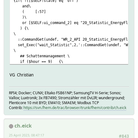
{if( !([$SELF:state] eq "off")
and\
( [:57] ## Kurz vor j
)\
or [$SELF:ui_command_2] eq "20_Statistic_Energy
) {\
\
::CommandGet(undef, "WR_2_API 20_Statistic
set_Exec("wait_Statistic",2,'::CommandGet(undef, "WR_1_A
\
## Schattenmanagement \
if ($hour == 9) {\
::CommandSet(undef, "WR_1_API 40_02_Generator_Shad
}\
VG Christian
if ($hour == 16) {\
::CommandSet(undef, "WR_1_API 40_02_Generator_Shado
}\
RPI4; Docker; CUNX; Eltako FSB61NP; SamsungTV H-Serie; Sonos;
if ($hour == 21) {\
Vallox; Luxtronik; 3x FB7490; Stromzähler mit DvLIR; wunderground;
::CommandSet(undef, "WR_1_API 40_02_Generator_Shadow
Plenticore 10 mit BYD; EM410; SMAEM; Modbus TCP
}\
Contrib:
https://svn.fhem.de/trac/browser/trunk/fhem/contrib/ch.eick
\
if (AttrVal("$SELF","verbose",0) >=3) {\
Log 3, "$SELF cmd_1 : Abfrage der Statistiken";;\
ch.eick
}\
\
25 April 2023, 08:47:17
#843