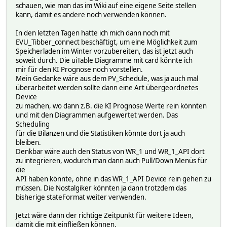
schauen, wie man das im Wiki auf eine eigene Seite stellen
kann, damit es andere noch verwenden können.
In den letzten Tagen hatte ich mich dann noch mit
EVU_Tibber_connect beschäftigt, um eine Möglichkeit zum
Speicherladen im Winter vorzubereiten, das ist jetzt auch
soweit durch. Die uiTable Diagramme mit card könnte ich
mir für den KI Prognose noch vorstellen.
Mein Gedanke wäre aus dem PV_Schedule, was ja auch mal
überarbeitet werden sollte dann eine Art übergeordnetes
Device
zu machen, wo dann z.B. die KI Prognose Werte rein könnten
und mit den Diagrammen aufgewertet werden. Das
Scheduling
für die Bilanzen und die Statistiken könnte dort ja auch
bleiben.
Denkbar wäre auch den Status von WR_1 und WR_1_API dort
zu integrieren, wodurch man dann auch Pull/Down Menüs für
die
API haben könnte, ohne in das WR_1_API Device rein gehen zu
müssen. Die Nostalgiker könnten ja dann trotzdem das
bisherige stateFormat weiter verwenden.
Jetzt wäre dann der richtige Zeitpunkt für weitere Ideen,
damit die mit einfließen können.