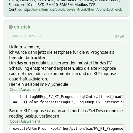
WHERE DEVICE='WR_0_KSEM'\
Plenticore 10 mit BYD; EM410; SMAEM; Modbus TCP
AND READING='Active_energy-'\
Contrib:
https://svn.fhem.de/trac/browser/trunk/fhem/contrib/ch.eick
AND TIMESTAMP > curdate() - interval 1 month
AND TIMESTAMP <= subdate(curdate(), (day(curda
ORDER BY TIMESTAMP desc\
ch.eick
LIMIT 1;;") ;;\
fhem("setreading WR_1_API SW_Meter_init_FeedInGrid_Mo
02 Mai 2023, 10:51:02
#845
\
$Active_energy = ::CommandGet(undef, "LogDBRep_$SELF_
Hallo zusammen,
SELECT VALUE FROM history\
ich würde dann jetzt die Testphase für die KI Prognose als
WHERE DEVICE='WR_0_KSEM'\
beendet betrachten.
AND READING='Active_energy+'\
Um das nun produktiv zu verwenden müsstet Ihr das PV-
AND TIMESTAMP > curdate() - interval 1 month
Scheduling entsprechend anpassen, also die alte Prognose
AND TIMESTAMP <= LAST_DAY(SUBDATE(curdate(), IN
raus nehmen oder auskommentieren und die KI Prognose
ORDER BY TIMESTAMP desc\
dauerhaft aktivieren.
LIMIT 1;;") ;;\
Hier ein Beispiel im PV_Schedule
fhem("setreading WR_1_API SW_Meter_init_Grid_Month $A
Code
Auswählen
\
(set LogDBRep_PV_KI_Prognose sqlCmd call dwd_load(curda
::CommandGet(undef, "WR_2_API 20_Statistic_Energy
## ({Solar_forecast("LogDB","LogDBRep_PV_Forecast_SQL","
::CommandGet(undef, "WR_1_API 20_Statistic_Energy
Bei der KI Prognose ist dann auch noch das Ziel Device und die
\
reading Basis zu verändern
} else {\
Code
Auswählen
fhem("setreading WR_1_API SW_Meter_init_FeedInGrid_Day
fhem("setreading WR_1_API SW_Meter_init_Grid_Day ".[?
executeAfterProc "/opt/fhem/python/bin/PV_KI_Prognose.py 
}\