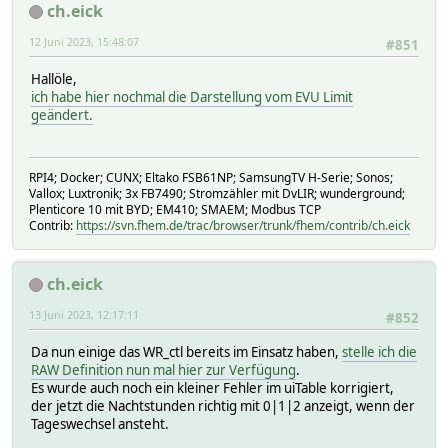
ch.eick
WR_ctl_Format("_Quarter","WR_1_API","SW_Statistic_Yield")
WR_ctl_Format("_Year","WR_1_API","SW_Statistic_Yield")\
12 Juni 2023, 15:48:07
#851
\
|"Bezug von PV"|\
Hallöle,
sprintf("%04d W",[WR_1:SW_Home_own_consumption_from_Batte
ich habe hier nochmal die Darstellung vom EVU Limit
WR_ctl_Format("_Day","WR_1_API","SW_Statistic_EnergyHomeP
geändert.
WR_ctl_Format("_Quarter","WR_1_API","SW_Statistic_EnergyH
WR_ctl_Format("_Year","WR_1_API","SW_Statistic_EnergyHome
\
|"Bezug von Batterie"|\
RPI4; Docker; CUNX; Eltako FSB61NP; SamsungTV H-Serie; Sonos;
Vallox; Luxtronik; 3x FB7490; Stromzähler mit DvLIR; wunderground;
sprintf("%04d W",[WR_1:SW_Home_own_consumption_from_Batte
Plenticore 10 mit BYD; EM410; SMAEM; Modbus TCP
WR_ctl_Format("_Day","WR_1_API","Statistic_EnergyHomeBat"
Contrib:
https://svn.fhem.de/trac/browser/trunk/fhem/contrib/ch.eick
WR_ctl_Format("_Quarter","WR_1_API","Statistic_EnergyHome
WR_ctl_Format("_Year","WR_1_API","Statistic_EnergyHomeBat
\
ch.eick
|"Bezug vom Netz"|\
sprintf("%04d W",([WR_1:Total_Active_P_EM] >= 0 ? ::round
13 Juni 2023, 12:17:11
#852
WR_ctl_Format("_Day","WR_1_API","SW_Statistic_EnergyHomeG
WR_ctl_Format("_Quarter","WR_1_API","SW_Statistic_EnergyH
Da nun einige das WR_ctl bereits im Einsatz haben,
stelle ich die
WR_ctl_Format("_Year","WR_1_API","SW_Statistic_EnergyHome
RAW Definition nun mal hier zur Verfügung
.
\
Es wurde auch noch ein kleiner Fehler im uiTable korrigiert,
|"Bezug ins Haus (Energieverbrauch)"|\
der jetzt die Nachtstunden richtig mit 0|1|2 anzeigt, wenn der
sprintf("%04d W",[WR_1:SW_Home_own_consumption_from_PV]+[
Tageswechsel ansteht.
WR_ctl_Format("_Day","WR_1_API","SW_Statistic_TotalConsum
WR_ctl_Format("_Quarter","WR_1_API","SW_Statistic_TotalCo