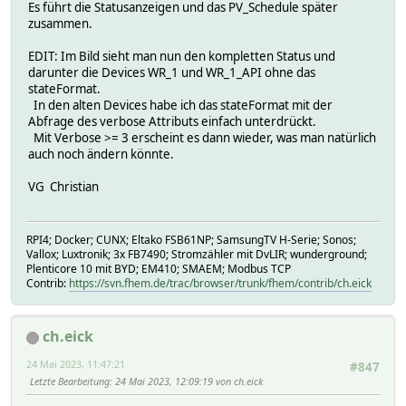
Es führt die Statusanzeigen und das PV_Schedule später
attr WR_ctl disable 0
zusammen.
attr WR_ctl group PV Eigenverbrauch
attr WR_ctl icon sani_solar
EDIT: Im Bild sieht man nun den kompletten Status und
attr WR_ctl room Strom->Photovoltaik
darunter die Devices WR_1 und WR_1_API ohne das
attr WR_ctl sortby 11
stateFormat.
attr WR_ctl uiTable {\
In den alten Devices habe ich das stateFormat mit der
package ui_Table;;\
Abfrage des verbose Attributs einfach unterdrückt.
$TABLE = "style='width:100%;;'";;\
Mit Verbose >= 3 erscheint es dann wieder, was man natürlich
\
auch noch ändern könnte.
$TD{0..18}{0} = "align='center' style='font-size:16px;;
\
VG Christian
$TD{0..18}{1} = "style='border-top-style:solid;;border-bo
$TD{0..18}{2..4} = "style='border-top-style:solid;;border
$TD{0..18}{5} = "style='border-top-style:solid;;border-bo
RPI4; Docker; CUNX; Eltako FSB61NP; SamsungTV H-Serie; Sonos;
\
Vallox; Luxtronik; 3x FB7490; Stromzähler mit DvLIR; wunderground;
sub FUNC_Status {\
Plenticore 10 mit BYD; EM410; SMAEM; Modbus TCP
my($value, $min, $colorMin, $statusMin, $colorMiddel, 
Contrib:
https://svn.fhem.de/trac/browser/trunk/fhem/contrib/ch.eick
my $ret = ($value < $min)? '<span style="color:'.$colorM
return $ret;;\
}\
ch.eick
\
sub Status_Speicher {\
24 Mai 2023, 11:47:21
#847
if (::ReadingsVal("WR_1","Actual_Battery_charge_-minus_o
Letzte Bearbeitung
: 24 Mai 2023, 12:09:19 von ch.eick
return "<span style='color:green'>Laden</span><br>".::R
} elsif (::ReadingsVal("WR_1","Actual_Battery_charge_-m