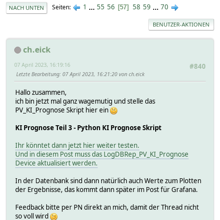
1
...
55
56
58
59
...
70
Seiten
57
NACH UNTEN
BENUTZER-AKTIONEN
ch.eick
07 April 2023, 16:19:16
#840
Letzte Bearbeitung
: 07 April 2023, 16:21:20 von ch.eick
Hallo zusammen,
ich bin jetzt mal ganz wagemutig und stelle das
PV_KI_Prognose Skript hier ein
KI Prognose Teil 3 - Python KI Prognose Skript
Ihr könntet dann jetzt hier weiter testen.
Und in diesem Post muss das LogDBRep_PV_KI_Prognose
Device aktualisiert werden.
In der Datenbank sind dann natürlich auch Werte zum Plotten
der Ergebnisse, das kommt dann später im Post für Grafana.
Feedback bitte per PN direkt an mich, damit der Thread nicht
so voll wird