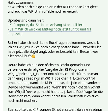
Hallo zusammen,
return "<span style='color:red'>Entladen</span><br>".:
es wurden noch einige Fehler in der KI Prognose korrigiert
} else {\
und auch das WR_ctl im uiTable noch erweitert.
return "<span style='color:orange'>Standby</span>"."<br
}\
Updates sind dann hier:
}\
-
KI Prognose, das Skript im Anhang ist aktualisiert
sub Yield {\
-
Beim WR_ctl wird das Mittagshoch jetzt für fc0 und fc1
my($i)=@_;;\
angezeigt
my ($sec,$min,$hour,$mday,$mon,$year,$wday,$yday,$isdst)
\
Bisher habe ich noch keine Rückfragen bekommen, weshalb
if ($i eq "4h") {\
ich das WR_ctl Device noch nicht geposted habe. Entweder ich
return sprintf("%05d 4h",::ReadingsVal("$SELF","Yield
habe jetzt alle abgehängt, oder es besteht kein Bedarf, weil
} elsif ($i eq "Tag") {\
alles stabil läuft
return sprintf("%05d Tag",::ReadingsVal("$SELF","Yiel
} elsif ($i eq "Rest") {\
Heute habe ich nun den nächsten Schritt gemacht und
return sprintf("%05d Rest",::ReadingsVal("$SELF","Yie
verwende erstmalig die Ausgabe der KI Prognose im
} elsif ($i eq "max") {\
WR_1_Speicher_1_ExternControl Device. Hierfür muss man
return sprintf("%05d Wh",::ReadingsVal("$SELF","Yield
dann einige readings im WR_1_Speicher_1_ExternControl
} elsif ($i eq "max_time") {\
umbenennen, damit die KI Prognose, die ja in einem anderen
return ::ReadingsVal("$SELF","Yield_fc0_max_time","n
Device liegt verwendet wird. Wenn Ihr noch nicht den Schritt
} elsif ($i eq "Vormittag") {\
zum WR_ctl Device gemacht habt, da ja keine Rückfrage für die
return sprintf("%05d Wh",::ReadingsVal("$SELF","Yield
Devinition kam, dann könnt Ihr diesen Schritt natürlich auch
} elsif ($i eq "Nachmittag") {\
noch nicht machen.
return sprintf("%05d Wh",::ReadingsVal("$SELF","Yield
}\
Zuerst bitte das KI Prognose Skript ersetzen, da eine readings