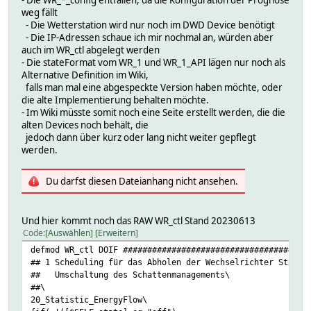
- Die WR_*_config entfallen, da die Konfiguration der Prognose
weg fällt
- Die Wetterstation wird nur noch im DWD Device benötigt
- Die IP-Adressen schaue ich mir nochmal an, würden aber
auch im WR_ctl abgelegt werden
- Die stateFormat vom WR_1 und WR_1_API lägen nur noch als
Alternative Definition im Wiki,
falls man mal eine abgespeckte Version haben möchte, oder
die alte Implementierung behalten möchte.
- Im Wiki müsste somit noch eine Seite erstellt werden, die die
alten Devices noch behält, die
jedoch dann über kurz oder lang nicht weiter gepflegt
werden.
Du darfst diesen Dateianhang nicht ansehen.
Und hier kommt noch das RAW WR_ctl Stand 20230613
Code
Auswählen
Erweitern
defmod WR_ctl DOIF ######################################
## 1 Scheduling für das Abholen der Wechselrichter Statis
## Umschaltung des Schattenmanagements\
##\
20_Statistic_EnergyFlow\