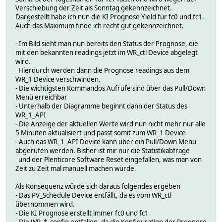
Verschiebung der Zeit als Sonntag gekennzeichnet.
Dargestellt habe ich nun die KI Prognose Yield für fc0 und fc1.
Auch das Maximum finde ich recht gut gekennzeichnet.
- Im Bild sieht man nun bereits den Status der Prognose, die
mit den bekannten readings jetzt im WR_ctl Device abgelegt
wird.
Hierdurch werden dann die Prognose readings aus dem
WR_1 Device verschwinden.
- Die wichtigsten Kommandos Aufrufe sind über das Pull/Down
Menü erreichbar
- Unterhalb der Diagramme beginnt dann der Status des
WR_1_API
- Die Anzeige der aktuellen Werte wird nun nicht mehr nur alle
5 Minuten aktualisiert und passt somit zum WR_1 Device
- Auch das WR_1_API Device kann über ein Pull/Down Menü
abgerufen werden. Bisher ist mir nur die Statistikabfrage
und der Plenticore Software Reset eingefallen, was man von
Zeit zu Zeit mal manuell machen würde.
Als Konsequenz würde sich daraus folgendes ergeben
- Das PV_Schedule Device entfällt, da es vom WR_ctl
übernommen wird.
- Die KI Prognose erstellt immer fc0 und fc1