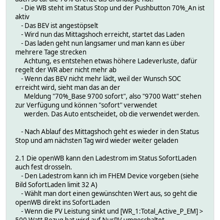
if (AttrVal("$SELF","verbose",0) >=3) {\
- Die WB steht im Status Stop und der Pushbutton 70%_An ist
Log 3, "$SELF 3_WR_ctl_Diagramm : Werte für das Diag
aktiv
print($out[0]."\n\n");;\
- Das BEV ist angestöpselt
print($out[1]."\n");;\
- Wird nun das Mittagshoch erreicht, startet das Laden
}\
- Das laden geht nun langsamer und man kann es über
## Yield_fc*_current dient nur als Trigger für die card 
mehrere Tage strecken
::DOIF_modify_card_data("$SELF","$SELF","Yield_fc0_cur
Achtung, es entstehen etwas höhere Ladeverluste, dafür
::DOIF_modify_card_data("$SELF","$SELF","Yield_fc1_curre
regelt der WR aber nicht mehr ab
\
- Wenn das BEV nicht mehr lädt, weil der Wunsch SOC
set_Reading("ui_command_1","---");; ## Hi
erreicht wird, sieht man das an der
## kann das Kommando nic
Meldung "70%_Base 9700 sofort", also "9700 Watt" stehen
}\
zur Verfügung und können "sofort" verwendet
}\
werden. Das Auto entscheidet, ob die verwendet werden.
\
#########################################################
- Nach Ablauf des Mittagshoch geht es wieder in den Status
## 4 WR_1_API setzen der init Werte für die Berechnung de
Stop und am nächsten Tag wird wieder weiter geladen
## muss man die ersten Werte des Tages gegen 00:01 aus d
4_WR_1_API_init_Werte\
2.1 Die openWB kann den Ladestrom im Status SofortLaden
{if( !([$SELF:state] eq "off")
auch fest drosseln.
and\
- Den Ladestrom kann ich im FHEM Device vorgeben (siehe
[00:01]\
Bild SofortLaden limit 32 A)
or [$SELF:ui_command_2] eq "4_WR_1_API_init_We
- Wählt man dort einen gewünschten Wert aus, so geht die
) {\
openWB direkt ins SofortLaden
if ($hour > 0) {\
- Wenn die PV Leistung sinkt und [WR_1:Total_Active_P_EM] >
## Achtung, der init Wert muss auf den ersten Wert des