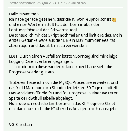
set_Reading("ui_command_2","---");; ## Hi
Letzte Bearbeitung
: 25 April 2023, 15:15:02 von ch.eick
## kann das Kommando nic
}\
Hallo zusammen,
}\
ich habe gerade gesehen, dass die KI wohl euphorisch ist
\
und einen Wert ermittelt hat, der bei mir über der
#########################################################
Leistungsfähigkeit des Schwarms liegt.
## 2 Start der KI Prognose\
Da schaue ich mir das Skript nochmal an und limitiere das. Mein
## Der Reading Name und das Device werden in LogDBRep_PV_
erster Gedanke wäre aus der DB ein Maximum der Realität
## "/opt/fhem/python/bin/PV_KI_Prognose.py 192.168.178.40
abzufragen und das als Limit zu verwenden.
##\
2_KI_Prognose\
EDIT: Durch einen Ausfall am letzten Sonntag sind mir einige
{if( !([$SELF:state] eq "off")
Logging Daten verloren gegangen,
and\
nachdem ich diese wieder rekonstruiert habe sieht die
ReadingsVal("LogDBRep_PV_KI_Prognose","PV_KI_Prognose"
Prognose wieder gut aus.
and\
(\
Trotzdem habe ich noch die MySQL Procedure erweitert und
([05:00-22:00] and [:03] ## In der
das Yield Maximum pro Stunde der letzten 30 Tage ermittelt.
)\
Das wird dann für die fc0 und fc1 Prognose in einer weiteren
or [$SELF:ui_command_1] eq "2_KI_Prognose"
Spalte der dwdfull Tabelle abgelegt.
)\
Nun füge ich noch die Limitierung in das KI Prognose Skript
) {\
ein, damit uns nicht die KI über das Anlagenlimit hinaus geht.
\
::CommandSet(undef, "LogDBRep_PV_KI_Prognose sqlCmd call
\
VG Christian
if (AttrVal("$SELF","verbose",0) >=3) {\