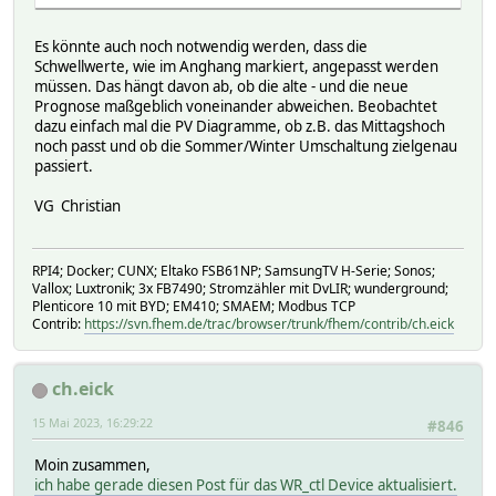
\
if ($mday eq 1) {\
Es könnte auch noch notwendig werden, dass die
fhem("setreading WR_1_API SW_Meter_init_FeedInGrid_Mon
Schwellwerte, wie im Anghang markiert, angepasst werden
fhem("setreading WR_1_API SW_Meter_init_Grid_Month ".
müssen. Das hängt davon ab, ob die alte - und die neue
\
Prognose maßgeblich voneinander abweichen. Beobachtet
if ($yday eq 0) {\
dazu einfach mal die PV Diagramme, ob z.B. das Mittagshoch
fhem("setreading WR_1_API SW_Meter_init_FeedInGrid_Y
noch passt und ob die Sommer/Winter Umschaltung zielgenau
fhem("setreading WR_1_API SW_Meter_init_Grid_Year ".
passiert.
}\
}\
VG Christian
\
if (AttrVal("$SELF","verbose",0) >=3) {\
Log 3, "$SELF 4_WR_1_API_init_Werte : init Werte g
RPI4; Docker; CUNX; Eltako FSB61NP; SamsungTV H-Serie; Sonos;
}\
Vallox; Luxtronik; 3x FB7490; Stromzähler mit DvLIR; wunderground;
\
Plenticore 10 mit BYD; EM410; SMAEM; Modbus TCP
set_Reading("ui_command_2","---");; ## Hi
Contrib:
https://svn.fhem.de/trac/browser/trunk/fhem/contrib/ch.eick
## kann das Kommando nic
}\
}\
ch.eick
attr WR_ctl DbLogExclude .*
15 Mai 2023, 16:29:22
#846
attr WR_ctl DbLogInclude Yield_fc0_day
attr WR_ctl comment Version 2023.06.21 12:00 \
Moin zusammen,
\
ich habe gerade diesen Post für das WR_ctl Device aktualisiert.
Die readings Yield_fc* werden direkt vom KI Prognose Skri