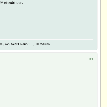
HEM einzubinden.
ina), AVR NetIO, NanoCUL, FHEMduino
#1