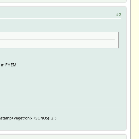
#2
n in FHEM.
Panstamp+Vegetronix +SONOS(F2F)