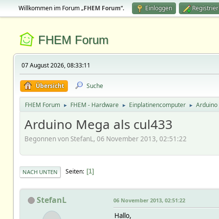
Willkommen im Forum „
FHEM Forum
“.
Einloggen
Registrie
FHEM Forum
07 August 2026, 08:33:11
Übersicht
Suche
FHEM Forum
FHEM - Hardware
Einplatinencomputer
Arduino
►
►
►
Arduino Mega als cul433
Begonnen von StefanL, 06 November 2013, 02:51:22
Seiten
1
NACH UNTEN
StefanL
06 November 2013, 02:51:22
Hallo,