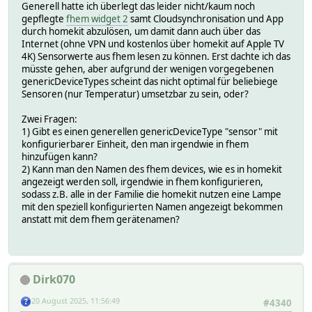
Generell hatte ich überlegt das leider nicht/kaum noch
gepflegte
fhem widget 2
samt Cloudsynchronisation und App
durch homekit abzulösen, um damit dann auch über das
Internet (ohne VPN und kostenlos über homekit auf Apple TV
4K) Sensorwerte aus fhem lesen zu können. Erst dachte ich das
müsste gehen, aber aufgrund der wenigen vorgegebenen
genericDeviceTypes scheint das nicht optimal für beliebiege
Sensoren (nur Temperatur) umsetzbar zu sein, oder?
Zwei Fragen:
1) Gibt es einen generellen genericDeviceType "sensor" mit
konfigurierbarer Einheit, den man irgendwie in fhem
hinzufügen kann?
2) Kann man den Namen des fhem devices, wie es in homekit
angezeigt werden soll, irgendwie in fhem konfigurieren,
sodass z.B. alle in der Familie die homekit nutzen eine Lampe
mit den speziell konfigurierten Namen angezeigt bekommen
anstatt mit dem fhem gerätenamen?
Dirk070
20 August 2025, 11:56:49
#4340