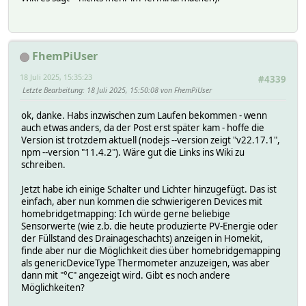
FhemPiUser
18 Juli 2025, 15:35:23
#4339
Letzte Bearbeitung
: 18 Juli 2025, 15:50:08 von FhemPiUser
ok, danke. Habs inzwischen zum Laufen bekommen - wenn
auch etwas anders, da der Post erst später kam - hoffe die
Version ist trotzdem aktuell (nodejs --version zeigt "v22.17.1",
npm --version "11.4.2"). Wäre gut die Links ins Wiki zu
schreiben.
Jetzt habe ich einige Schalter und Lichter hinzugefügt. Das ist
einfach, aber nun kommen die schwierigeren Devices mit
homebridgetmapping: Ich würde gerne beliebige
Sensorwerte (wie z.b. die heute produzierte PV-Energie oder
der Füllstand des Drainageschachts) anzeigen in Homekit,
finde aber nur die Möglichkeit dies über homebridgemapping
als genericDeviceType Thermometer anzuzeigen, was aber
dann mit "°C" angezeigt wird. Gibt es noch andere
Möglichkeiten?