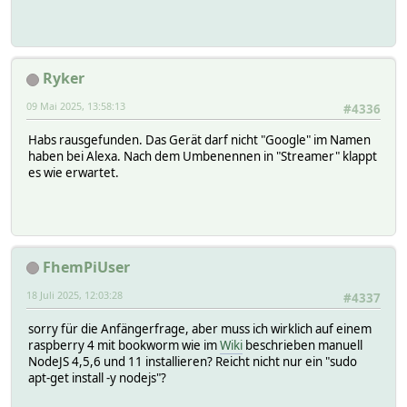
Ryker
09 Mai 2025, 13:58:13
#4336
Habs rausgefunden. Das Gerät darf nicht "Google" im Namen
haben bei Alexa. Nach dem Umbenennen in "Streamer" klappt
es wie erwartet.
FhemPiUser
18 Juli 2025, 12:03:28
#4337
sorry für die Anfängerfrage, aber muss ich wirklich auf einem
raspberry 4 mit bookworm wie im
Wiki
beschrieben manuell
NodeJS 4,5,6 und 11 installieren? Reicht nicht nur ein "sudo
apt-get install -y nodejs"?