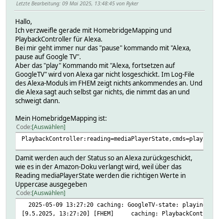
Letzte Bearbeitung
: 09 Mai 2025, 13:48:45 von Ryker
Hallo,
Ich verzweifle gerade mit HomebridgeMapping und
PlaybackController für Alexa.
Bei mir geht immer nur das "pause" kommando mit "Alexa,
pause auf Google TV".
Aber das "play" Kommando mit "Alexa, fortsetzen auf
GoogleTV" wird von Alexa gar nicht losgeschickt. Im Log-File
des Alexa-Moduls im FHEM zeigt nichts ankommendes an. Und
die Alexa sagt auch selbst gar nichts, die nimmt das an und
schweigt dann.
Mein HomebridgeMapping ist:
Code
Auswählen
PlaybackController:reading=mediaPlayerState,cmds=play;pau
Damit werden auch der Status so an Alexa zurückgeschickt,
wie es in der Amazon-Doku verlangt wird, weil über das
Reading mediaPlayerState werden die richtigen Werte in
Uppercase ausgegeben
Code
Auswählen
2025-05-09 13:27:20 caching: GoogleTV-state: playing
[9.5.2025, 13:27:20] [FHEM] caching: PlaybackController