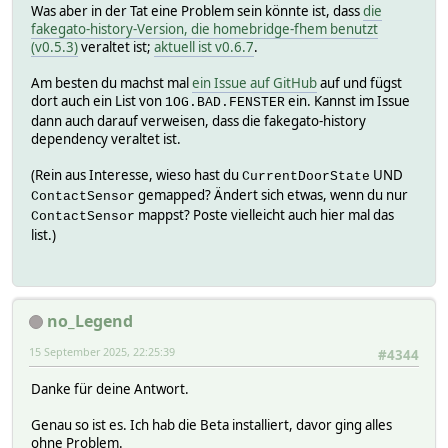
Was aber in der Tat eine Problem sein könnte ist, dass
die
fakegato-history-Version, die homebridge-fhem benutzt
(v0.5.3)
veraltet ist;
aktuell ist v0.6.7
.
Am besten du machst mal
ein Issue auf GitHub
auf und fügst
dort auch ein List von
ein. Kannst im Issue
1OG.BAD.FENSTER
dann auch darauf verweisen, dass die fakegato-history
dependency veraltet ist.
(Rein aus Interesse, wieso hast du
UND
CurrentDoorState
gemapped? Ändert sich etwas, wenn du nur
ContactSensor
mappst? Poste vielleicht auch hier mal das
ContactSensor
list.)
no_Legend
15 September 2025, 22:25:39
#4344
Danke für deine Antwort.
Genau so ist es. Ich hab die Beta installiert, davor ging alles
ohne Problem.