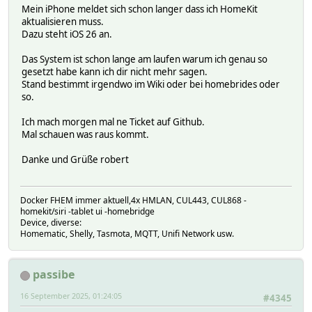
Mein iPhone meldet sich schon langer dass ich HomeKit
aktualisieren muss.
Dazu steht iOS 26 an.
Das System ist schon lange am laufen warum ich genau so
gesetzt habe kann ich dir nicht mehr sagen.
Stand bestimmt irgendwo im Wiki oder bei homebrides oder
so.
Ich mach morgen mal ne Ticket auf Github.
Mal schauen was raus kommt.
Danke und Grüße robert
Docker FHEM immer aktuell,4x HMLAN, CUL443, CUL868 -
homekit/siri -tablet ui -homebridge
Device, diverse:
Homematic, Shelly, Tasmota, MQTT, Unifi Network usw.
passibe
16 September 2025, 01:24:05
#4345