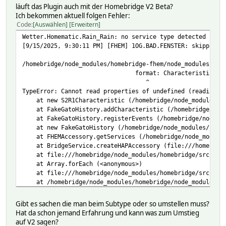
läuft das Plugin auch mit der Homebridge V2 Beta?
Ich bekommen aktuell folgen Fehler:
Code
Auswählen
Erweitern
Wetter.Homematic.Rain_Rain: no service type detected
[9/15/2025, 9:30:11 PM] [FHEM] 1OG.BAD.FENSTER: skipping 
/homebridge/node_modules/homebridge-fhem/node_modules/fak
format: Characteristic.Formats
^
TypeError: Cannot read properties of undefined (reading '
at new S2R1Characteristic (/homebridge/node_modules/hom
at FakeGatoHistory.addCharacteristic (/homebridge/node_
at FakeGatoHistory.registerEvents (/homebridge/node_modu
at new FakeGatoHistory (/homebridge/node_modules/homebr
at FHEMAccessory.getServices (/homebridge/node_modules/
at BridgeService.createHAPAccessory (file:///homebridge
at file:///homebridge/node_modules/homebridge/src/brid
at Array.forEach (<anonymous>)
at file:///homebridge/node_modules/homebridge/src/brid
at /homebridge/node_modules/homebridge/node_modules/hap
at FHEMPlatform.<anonymous> (/homebridge/node_modules/h
at Request.self.callback (/homebridge/node_modules/home
Gibt es sachen die man beim Subtype oder so umstellen muss?
at Request.emit (node:events:519:28)
Hat da schon jemand Erfahrung und kann was zum Umstieg
at Request.<anonymous> (/homebridge/node_modules/homebr
auf V2 sagen?