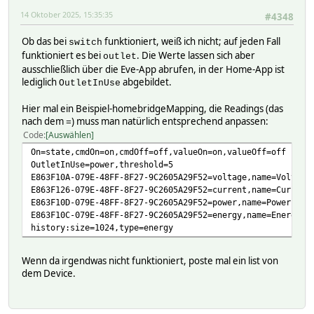
14 Oktober 2025, 15:35:35
#4348
Ob das bei
funktioniert, weiß ich nicht; auf jeden Fall
switch
funktioniert es bei
. Die Werte lassen sich aber
outlet
ausschließlich über die Eve-App abrufen, in der Home-App ist
lediglich
abgebildet.
OutletInUse
Hier mal ein Beispiel-homebridgeMapping, die Readings (das
nach dem
) muss man natürlich entsprechend anpassen:
=
Code
Auswählen
On=state,cmdOn=on,cmdOff=off,valueOn=on,valueOff=off
OutletInUse=power,threshold=5
E863F10A-079E-48FF-8F27-9C2605A29F52=voltage,name=Voltage
E863F126-079E-48FF-8F27-9C2605A29F52=current,name=Current
E863F10D-079E-48FF-8F27-9C2605A29F52=power,name=Power,for
E863F10C-079E-48FF-8F27-9C2605A29F52=energy,name=Energy,f
history:size=1024,type=energy
Wenn da irgendwas nicht funktioniert, poste mal ein list von
dem Device.