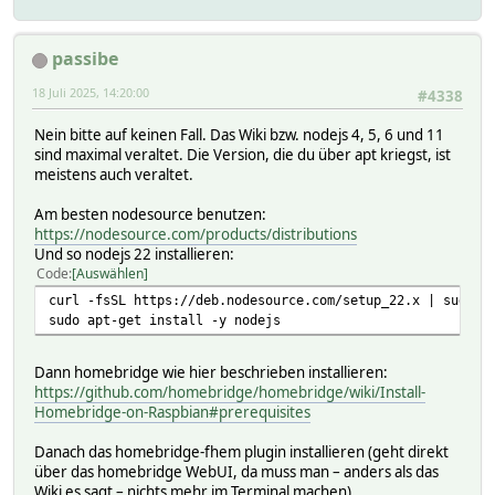
passibe
18 Juli 2025, 14:20:00
#4338
Nein bitte auf keinen Fall. Das Wiki bzw. nodejs 4, 5, 6 und 11
sind maximal veraltet. Die Version, die du über apt kriegst, ist
meistens auch veraltet.
Am besten nodesource benutzen:
https://nodesource.com/products/distributions
Und so nodejs 22 installieren:
Code
Auswählen
curl -fsSL https://deb.nodesource.com/setup_22.x | sudo -
sudo apt-get install -y nodejs
Dann homebridge wie hier beschrieben installieren:
https://github.com/homebridge/homebridge/wiki/Install-
Homebridge-on-Raspbian#prerequisites
Danach das homebridge-fhem plugin installieren (geht direkt
über das homebridge WebUI, da muss man – anders als das
Wiki es sagt – nichts mehr im Terminal machen).