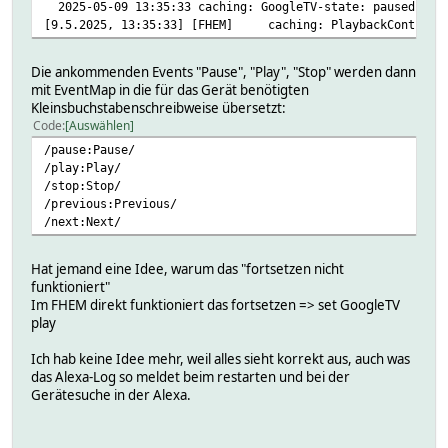
2025-05-09 13:35:33 caching: GoogleTV-state: paused
[9.5.2025, 13:35:33] [FHEM] caching: PlaybackController
Die ankommenden Events "Pause", "Play", "Stop" werden dann
mit EventMap in die für das Gerät benötigten
Kleinsbuchstabenschreibweise übersetzt:
Code
Auswählen
/pause:Pause/
/play:Play/
/stop:Stop/
/previous:Previous/
/next:Next/
Hat jemand eine Idee, warum das "fortsetzen nicht
funktioniert"
Im FHEM direkt funktioniert das fortsetzen => set GoogleTV
play
Ich hab keine Idee mehr, weil alles sieht korrekt aus, auch was
das Alexa-Log so meldet beim restarten und bei der
Gerätesuche in der Alexa.