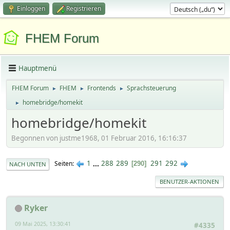
Einloggen
Registrieren
FHEM Forum
Hauptmenü
FHEM Forum
FHEM
Frontends
Sprachsteuerung
►
►
►
homebridge/homekit
►
homebridge/homekit
Begonnen von justme1968, 01 Februar 2016, 16:16:37
1
...
288
289
291
292
Seiten
290
NACH UNTEN
BENUTZER-AKTIONEN
Ryker
09 Mai 2025, 13:30:41
#4335