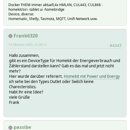
Docker FHEM immer aktuell,4x HMLAN, CUL443, CUL868 -
homekit/siri -tablet ui -homebridge
Device, diverse:
Homematic, Shelly, Tasmota, MQTT, Unifi Network usw.
Frank6320
13 Oktober 2025, 21:29:12
#4347
Hallo zusammen,
gibt es ein DeviceType für Homekit der Energieverbrauch und
Zählerstand darstellen kann? Gab es das mal und jetzt nicht
mehr?
Hier wurde darüber referiert.
Homekit mit Power und Energy
ich sehe bei den Types Outlet oder Switch keine
Charecteristics.
Habt ihr eine Idee?
viele Grüße
Frank
passibe