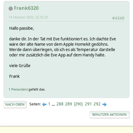
Frank6320
14 Oktober 2025, 22:35:23
#4349
Hallo passibe,
danke dir. In der Tat mit Eve funktioniert es. Ich dachte Eve
wäre der alte Name von dem Apple Homekit gedöhns.
Werde dann überlegen, ob ich es als Temperatur darstelle
oder mir zusätzlich die Eve App auf dem Handy halte.
viele Grüße
Frank
1 Person(en)
gefällt das.
1
...
288
289
291
292
Seiten
290
NACH OBEN
BENUTZER-AKTIONEN