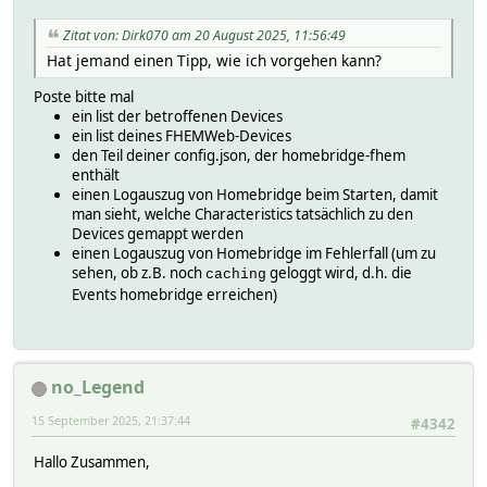
Zitat von: Dirk070 am 20 August 2025, 11:56:49
Hat jemand einen Tipp, wie ich vorgehen kann?
Poste bitte mal
ein list der betroffenen Devices
ein list deines FHEMWeb-Devices
den Teil deiner config.json, der homebridge-fhem
enthält
einen Logauszug von Homebridge beim Starten, damit
man sieht, welche Characteristics tatsächlich zu den
Devices gemappt werden
einen Logauszug von Homebridge im Fehlerfall (um zu
sehen, ob z.B. noch
geloggt wird, d.h. die
caching
Events homebridge erreichen)
no_Legend
15 September 2025, 21:37:44
#4342
Hallo Zusammen,