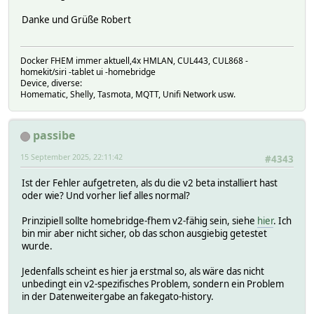
at Request.emit (node:events:519:28)
at Gunzip.<anonymous> (/homebridge/node_modules/homebri
Danke und Grüße Robert
[9/15/2025, 9:30:11 PM] [FHEM] Child bridge ended (code 1
[9/15/2025, 9:30:11 PM] [FHEM] Child bridge will no longe
Docker FHEM immer aktuell,4x HMLAN, CUL443, CUL868 -
homekit/siri -tablet ui -homebridge
Device, diverse:
Homematic, Shelly, Tasmota, MQTT, Unifi Network usw.
passibe
15 September 2025, 22:11:42
#4343
Ist der Fehler aufgetreten, als du die v2 beta installiert hast
oder wie? Und vorher lief alles normal?
Prinzipiell sollte homebridge-fhem v2-fähig sein, siehe
hier
. Ich
bin mir aber nicht sicher, ob das schon ausgiebig getestet
wurde.
Jedenfalls scheint es hier ja erstmal so, als wäre das nicht
unbedingt ein v2-spezifisches Problem, sondern ein Problem
in der Datenweitergabe an fakegato-history.