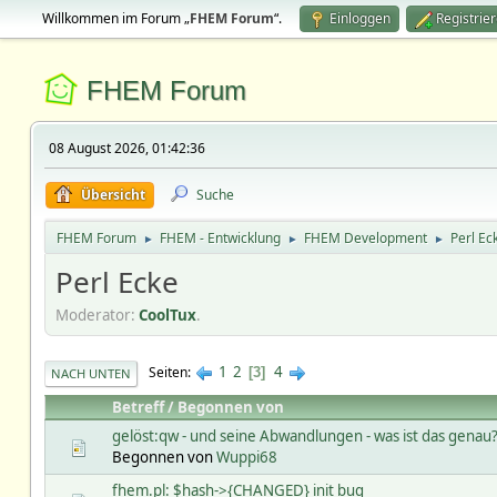
Willkommen im Forum „
FHEM Forum
“.
Einloggen
Registrie
FHEM Forum
08 August 2026, 01:42:36
Übersicht
Suche
FHEM Forum
FHEM - Entwicklung
FHEM Development
Perl Ec
►
►
►
Perl Ecke
Moderator:
CoolTux
.
1
2
4
Seiten
3
NACH UNTEN
Betreff
/
Begonnen von
gelöst:qw - und seine Abwandlungen - was ist das genau
Begonnen von
Wuppi68
fhem.pl: $hash->{CHANGED} init bug