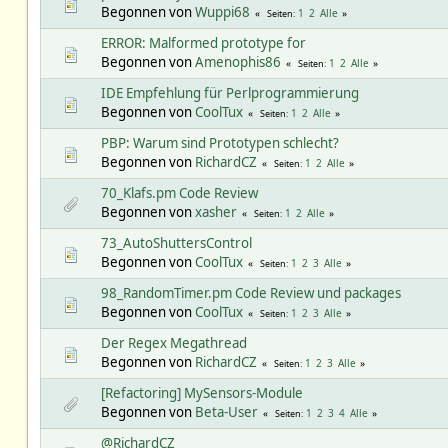
Begonnen von
Wuppi68
1
2
Alle
Seiten
ERROR: Malformed prototype for
Begonnen von
Amenophis86
1
2
Alle
Seiten
IDE Empfehlung für Perlprogrammierung
Begonnen von
CoolTux
1
2
Alle
Seiten
PBP: Warum sind Prototypen schlecht?
Begonnen von
RichardCZ
1
2
Alle
Seiten
70_Klafs.pm Code Review
Begonnen von
xasher
1
2
Alle
Seiten
73_AutoShuttersControl
Begonnen von
CoolTux
1
2
3
Alle
Seiten
98_RandomTimer.pm Code Review und packages
Begonnen von
CoolTux
1
2
3
Alle
Seiten
Der Regex Megathread
Begonnen von
RichardCZ
1
2
3
Alle
Seiten
[Refactoring] MySensors-Module
Begonnen von
Beta-User
1
2
3
4
Alle
Seiten
@RichardCZ