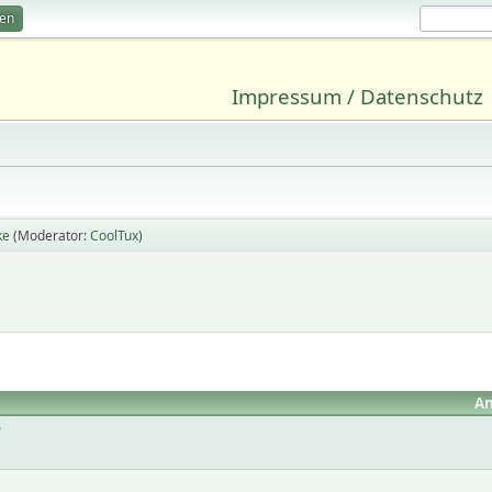
ren
Impressum / Datenschutz
ke
(Moderator:
CoolTux
)
An
?