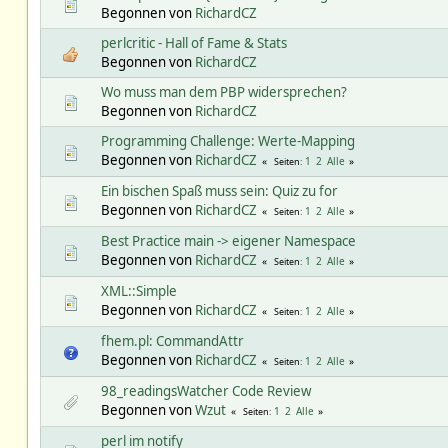
Begonnen von
RichardCZ
perlcritic - Hall of Fame & Stats
Begonnen von
RichardCZ
Wo muss man dem PBP widersprechen?
Begonnen von
RichardCZ
Programming Challenge: Werte-Mapping
Begonnen von
RichardCZ
1
2
Alle
Seiten
Ein bischen Spaß muss sein: Quiz zu for
Begonnen von
RichardCZ
1
2
Alle
Seiten
Best Practice main -> eigener Namespace
Begonnen von
RichardCZ
1
2
Alle
Seiten
XML::Simple
Begonnen von
RichardCZ
1
2
Alle
Seiten
fhem.pl: CommandAttr
Begonnen von
RichardCZ
1
2
Alle
Seiten
98_readingsWatcher Code Review
Begonnen von
Wzut
1
2
Alle
Seiten
perl im notify