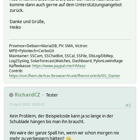
komme dann auch gerne auf dein Unterstützungsangebot
zurück.
Danke und Grüße,
Heiko
Proxmox+Debian+MariaDB, PV: SMA, Victron
MPII+Pylontech+CerboGX
Maintainer: SSCam, SSChatBot, SSCal, SSFile, DbLog/DbRep,
Log2Syslog, SolarForecast,Watches, Dashboard, PylonLowVoltage
Kaffeekasse:
https://www.paypal.me/HMaaz
Contrib:
https://svn.fhem.de/trac/browser/trunk/fhem/contrib/DS_Starter
RichardCZ
Tester
15 April 2020, 18:52:07
#2
Kein Problem, der Beispielcode kann ja so lange in der
Schublade hängen bis man ihn braucht.
Wo wäre der ganze Spaß hin, wenn wir schon morgen nix
mehr zu verbessern hätten?