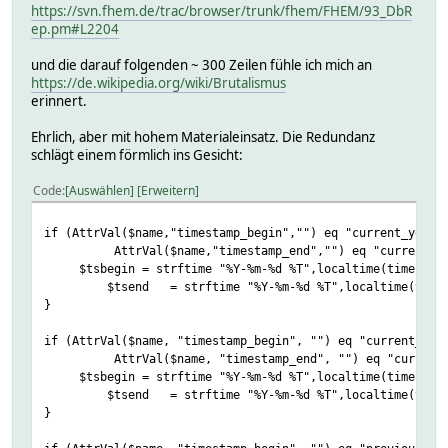
https://svn.fhem.de/trac/browser/trunk/fhem/FHEM/93_DbR
ep.pm#L2204
und die darauf folgenden ~ 300 Zeilen fühle ich mich an
https://de.wikipedia.org/wiki/Brutalismus
erinnert.
Ehrlich, aber mit hohem Materialeinsatz. Die Redundanz
schlägt einem förmlich ins Gesicht:
Code
Auswählen
Erweitern
if (AttrVal($name,"timestamp_begin","") eq "current_year_
AttrVal($name,"timestamp_end","") eq "current_yea
$tsbegin = strftime "%Y-%m-%d %T",localtime(timelocal(0
$tsend = strftime "%Y-%m-%d %T",localtime(timelo
}
if (AttrVal($name, "timestamp_begin", "") eq "current_yea
AttrVal($name, "timestamp_end", "") eq "current_y
$tsbegin = strftime "%Y-%m-%d %T",localtime(timelocal(5
$tsend = strftime "%Y-%m-%d %T",localtime(timelo
}