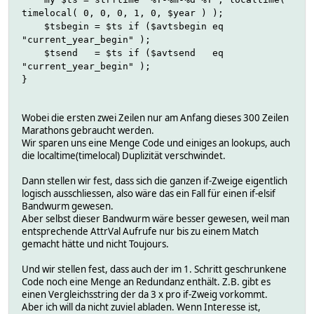
timelocal( 0, 0, 0, 1, 0, $year ) );
$tsbegin = $ts if ($avtsbegin eq
"current_year_begin" );
$tsend = $ts if ($avtsend eq
"current_year_begin" );
}
Wobei die ersten zwei Zeilen nur am Anfang dieses 300 Zeilen
Marathons gebraucht werden.
Wir sparen uns eine Menge Code und einiges an lookups, auch
die localtime(timelocal) Duplizität verschwindet.
Dann stellen wir fest, dass sich die ganzen if-Zweige eigentlich
logisch ausschliessen, also wäre das ein Fall für einen if-elsif
Bandwurm gewesen.
Aber selbst dieser Bandwurm wäre besser gewesen, weil man
entsprechende AttrVal Aufrufe nur bis zu einem Match
gemacht hätte und nicht Toujours.
Und wir stellen fest, dass auch der im 1. Schritt geschrunkene
Code noch eine Menge an Redundanz enthält. Z.B. gibt es
einen Vergleichsstring der da 3 x pro if-Zweig vorkommt.
Aber ich will da nicht zuviel abladen. Wenn Interesse ist,