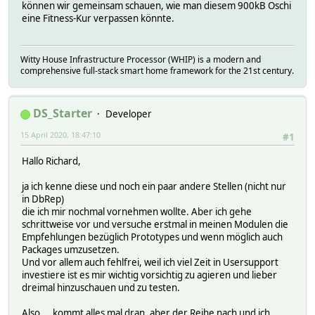
können wir gemeinsam schauen, wie man diesem 900kB Oschi
eine Fitness-Kur verpassen könnte.
Witty House Infrastructure Processor (WHIP) is a modern and
comprehensive full-stack smart home framework for the 21st century.
DS_Starter
Developer
15 April 2020, 18:47:10
#1
Hallo Richard,
ja ich kenne diese und noch ein paar andere Stellen (nicht nur
in DbRep)
die ich mir nochmal vornehmen wollte. Aber ich gehe
schrittweise vor und versuche erstmal in meinen Modulen die
Empfehlungen bezüglich Prototypes und wenn möglich auch
Packages umzusetzen.
Und vor allem auch fehlfrei, weil ich viel Zeit in Usersupport
investiere ist es mir wichtig vorsichtig zu agieren und lieber
dreimal hinzuschauen und zu testen.
Also ... kommt alles mal dran, aber der Reihe nach und ich