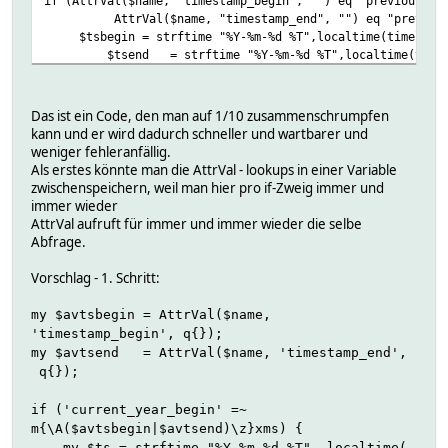
if (AttrVal($name, "timestamp_begin", "") eq "previous_ye
AttrVal($name, "timestamp_end", "") eq "previous_
$tsbegin = strftime "%Y-%m-%d %T",localtime(timelocal(0
$tsend = strftime "%Y-%m-%d %T",localtime(timelo
}
etc. ad inf.
Das ist ein Code, den man auf 1/10 zusammenschrumpfen
kann und er wird dadurch schneller und wartbarer und
weniger fehleranfällig.
Als erstes könnte man die AttrVal - lookups in einer Variable
zwischenspeichern, weil man hier pro if-Zweig immer und
immer wieder
AttrVal aufruft für immer und immer wieder die selbe
Abfrage.
Vorschlag - 1. Schritt:
my $avtsbegin = AttrVal($name,
'timestamp_begin', q{});
my $avtsend = AttrVal($name, 'timestamp_end',
q{});
if ('current_year_begin' =~
m{\A($avtsbegin|$avtsend)\z}xms) {
my $ts = strftime "%Y-%m-%d %T", localtime(