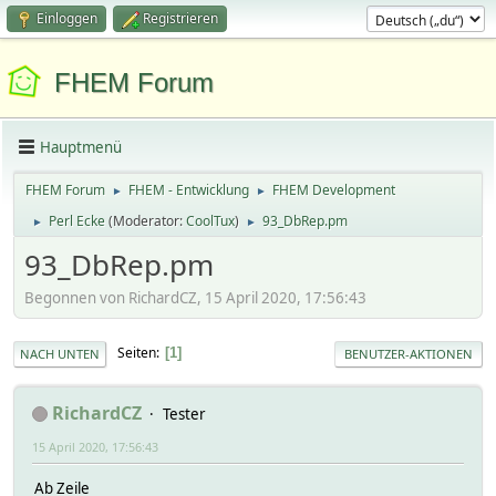
Einloggen
Registrieren
FHEM Forum
Hauptmenü
FHEM Forum
FHEM - Entwicklung
FHEM Development
►
►
Perl Ecke
(Moderator:
CoolTux
)
93_DbRep.pm
►
►
93_DbRep.pm
Begonnen von RichardCZ, 15 April 2020, 17:56:43
Seiten
1
NACH UNTEN
BENUTZER-AKTIONEN
RichardCZ
Tester
15 April 2020, 17:56:43
Ab Zeile