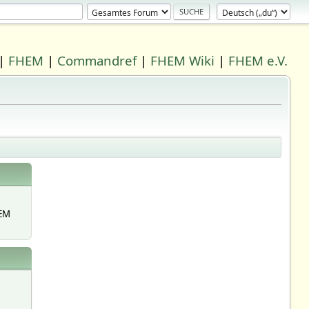
|
FHEM
|
Commandref
|
FHEM Wiki
|
FHEM e.V.
EM