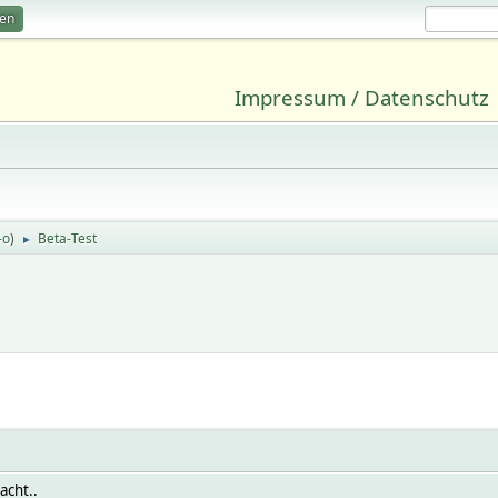
ren
Impressum / Datenschutz
-o
)
Beta-Test
►
acht..