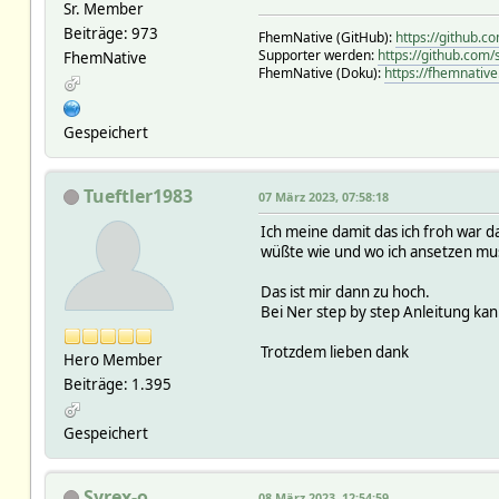
Sr. Member
Beiträge: 973
FhemNative (GitHub):
https://github.
Supporter werden:
https://github.com
FhemNative
FhemNative (Doku):
https://fhemnative
Gespeichert
Tueftler1983
07 März 2023, 07:58:18
Ich meine damit das ich froh war d
wüßte wie und wo ich ansetzen mus
Das ist mir dann zu hoch.
Bei Ner step by step Anleitung kan
Trotzdem lieben dank
Hero Member
Beiträge: 1.395
Gespeichert
Syrex-o
08 März 2023, 12:54:59