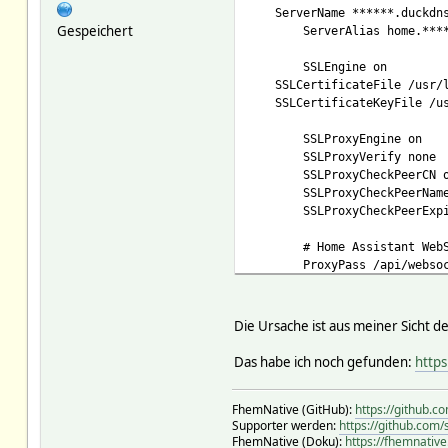
ServerName ******.duckdns
Gespeichert
ServerAlias home.***
SSLEngine on
SSLCertificateFile /usr/lo
SSLCertificateKeyFile /usr
SSLProxyEngine on
SSLProxyVerify none
SSLProxyCheckPeerCN 
SSLProxyCheckPeerNam
SSLProxyCheckPeerExp
# Home Assistant Web
ProxyPass /api/webso
ProxyPassReverse /ap
# Home Assistant HTTP
Die Ursache ist aus meiner Sicht d
ProxyPass / https://192.16
ProxyPassReverse / https:/
Das habe ich noch gefunden:
https
</VirtualHost>
FhemNative (GitHub):
https://github.
Supporter werden:
https://github.com
FhemNative (Doku):
https://fhemnative