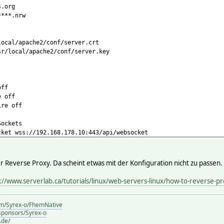
.org
****.nrw
cal/apache2/conf/server.crt
/local/apache2/conf/server.key
off
e off
ire off
Sockets
cket wss://192.168.178.10:443/api/websocket
i/websocket wss://192.168.178.10:443/api/websocket
er Reverse Proxy. Da scheint etwas mit der Konfiguration nicht zu passen.
8.178.10:443/
/192.168.178.10:443/
://www.serverlab.ca/tutorials/linux/web-servers-linux/how-to-reverse-p
com/Syrex-o/FhemNative
/sponsors/Syrex-o
.de/