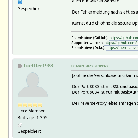
auch nur wss verwenden.
Gespeichert
Der Fehlermeldung nach sieht es au
Kannst du dich ohne die secure Op
FhemNative (GitHub):
https://github.
Supporter werden:
https://github.com
FhemNative (Doku):
https://fhemnative
Tueftler1983
06 März 2023, 20:09:43
Ja ohne die Verschlüsselung kann 
Der Port 8083 ist mit SSL und basi
Der Port 8084 ist nur mit basicAut
Der reverseProxy leitet anfragen 
Hero Member
Beiträge: 1.395
Gespeichert