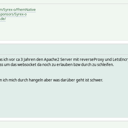
com/Syrex-o/FhemNative
/sponsors/Syrex-o
.de/
as ich vor ca 3 Jahren den Apache2 Server mit reverseProxy und LetsEncr
s um das websocket da noch zu erlauben bzw durch zu schleifen.
n ich mich durch hangeln aber was darüber geht ist schwer.