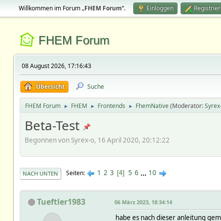
Willkommen im Forum „
FHEM Forum
“.
Einloggen
Registrie
FHEM Forum
08 August 2026, 17:16:43
Übersicht
Suche
FHEM Forum
FHEM
Frontends
FhemNative
(Moderator:
Syrex
►
►
►
Beta-Test
Begonnen von Syrex-o, 16 April 2020, 20:12:22
1
2
3
5
6
...
10
Seiten
4
NACH UNTEN
Tueftler1983
06 März 2023, 18:34:14
habe es nach dieser anleitung gem