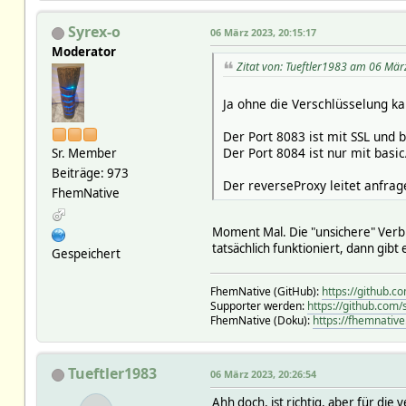
Syrex-o
06 März 2023, 20:15:17
Moderator
Zitat von: Tueftler1983 am 06 Mär
Ja ohne die Verschlüsselung k
Der Port 8083 ist mit SSL und 
Der Port 8084 ist nur mit basi
Sr. Member
Beiträge: 973
Der reverseProxy leitet anfra
FhemNative
Moment Mal. Die "unsichere" Verb
tatsächlich funktioniert, dann gib
Gespeichert
FhemNative (GitHub):
https://github.
Supporter werden:
https://github.com
FhemNative (Doku):
https://fhemnative
Tueftler1983
06 März 2023, 20:26:54
Ahh doch, ist richtig, aber für d