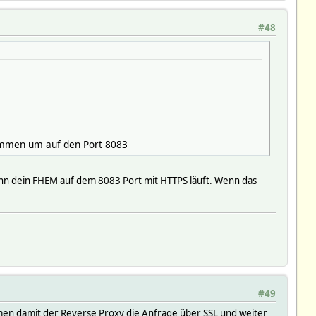
#48
kommen um auf den Port 8083
enn dein FHEM auf dem 8083 Port mit HTTPS läuft. Wenn das
#49
mmen damit der Reverse Proxy die Anfrage über SSL und weiter