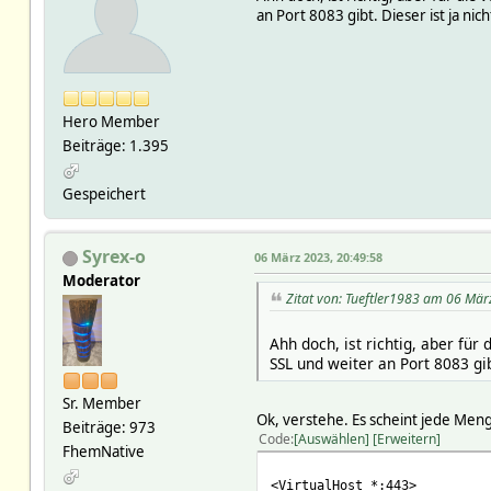
an Port 8083 gibt. Dieser ist ja nic
Hero Member
Beiträge: 1.395
Gespeichert
Syrex-o
06 März 2023, 20:49:58
Moderator
Zitat von: Tueftler1983 am 06 Mär
Ahh doch, ist richtig, aber fü
SSL und weiter an Port 8083 gib
Sr. Member
Ok, verstehe. Es scheint jede Me
Beiträge: 973
Code
Auswählen
Erweitern
FhemNative
<VirtualHost *:443>