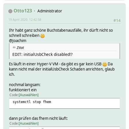
Otto123
Administrator
19 April 2020, 12:42:58
#14
Ihr habt ganz schöne Buchstabenausfälle, ihr dürft nicht so
schnell schreiben
@Joachim
Zitat
EDIT: initialUsbCheck disabled!?
Es läuft in einer Hyper-V VM - da gibt es gar kein USB
Da
kann nicht mal der initialUsbCheck Schaden anrichten, glaub
ich.
nochmal langsam:
funktioniert ein
Code
Auswählen
systemctl stop fhem
dann prüfen das fhem nicht läuft:
Code
Auswählen