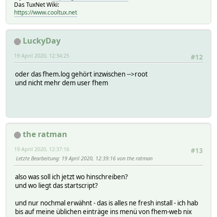
Das TuxNet Wiki:
https://www.cooltux.net
LuckyDay
19 April 2020, 12:34:25
#12
oder das fhem.log gehört inzwischen -->root
und nicht mehr dem user fhem
the ratman
19 April 2020, 12:37:16
#13
Letzte Bearbeitung
: 19 April 2020, 12:39:16 von the ratman
also was soll ich jetzt wo hinschreiben?
und wo liegt das startscript?
und nur nochmal erwähnt - das is alles ne fresh install - ich hab
bis auf meine üblichen einträge ins menü von fhem-web nix