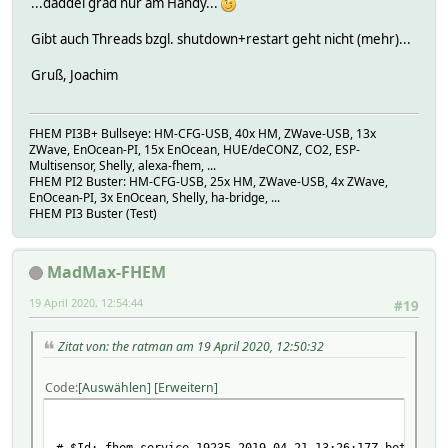
...daddel grad nur am Handy...
Gibt auch Threads bzgl. shutdown+restart geht nicht (mehr)...
Gruß, Joachim
FHEM PI3B+ Bullseye: HM-CFG-USB, 40x HM, ZWave-USB, 13x
ZWave, EnOcean-PI, 15x EnOcean, HUE/deCONZ, CO2, ESP-
Multisensor, Shelly, alexa-fhem, ...
FHEM PI2 Buster: HM-CFG-USB, 25x HM, ZWave-USB, 4x ZWave,
EnOcean-PI, 3x EnOcean, Shelly, ha-bridge, ...
FHEM PI3 Buster (Test)
MadMax-FHEM
19 April 2020, 12:54:44
#19
Zitat von: the ratman am 19 April 2020, 12:50:32
Code
Auswählen
Erweitern
# $Id: fhem.service 19235 2019-04-21 13:26:17Z betateilc