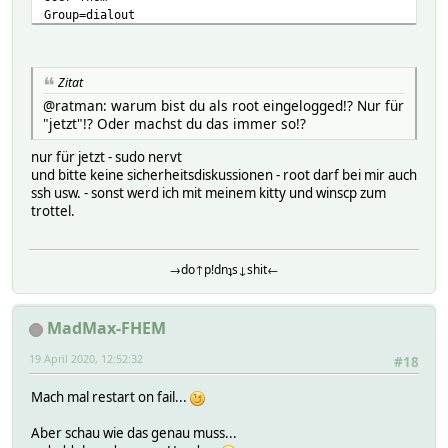
Group=dialout
WorkingDirectory=/opt/fhem
ExecStart=/usr/bin/perl fhem.pl fhem.cfg
#ExecStart=/usr/bin/perl fhem.pl configDB
Zitat
Restart=always
@ratman: warum bist du als root eingelogged!? Nur für
"jetzt"!? Oder machst du das immer so!?
[Install]
WantedBy=multi-user.target
nur für jetzt - sudo nervt
und bitte keine sicherheitsdiskussionen - root darf bei mir auch
ssh usw. - sonst werd ich mit meinem kitty und winscp zum
trottel.
→do↑p!dnʇs↓shit←
MadMax-FHEM
19 April 2020, 12:52:32
#18
Mach mal restart on fail...
Aber schau wie das genau muss...