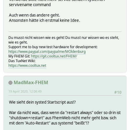
servivename command
Auch wenn das andere geht.
Ansonsten hätte ich erstmal keine Idee.
Du musst nicht wissen wie es geht! Du musst nur wissen wo es steht,
wie es geht.
Support me to buy new test hardware for development:
https://www.paypal.com/paypalme/MOldenburg
My FHEM Git:
https://git.cooltux.net/FHEM/
Das TuxNet Wiki:
https://www.cooltux.net
MadMax-FHEM
19 April 2020, 12:06:49
#10
Wie sieht dein systed Startscript aus!?
War da nicht was, dass wenn da "restart always" oder so drin ist
"shutdown+restart" aus FhemWeb nicht mehr geht bzw. sich
mit dem "Auto-Restart" aus systemd "beißt"!?