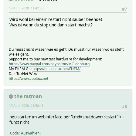
19 April 2020, 11:42:56
#7
Wird wohl bei einem restart nicht sauber beendet.
Was ist wenn du stop und dann start machst?
Du musst nicht wissen wie es geht! Du musst nur wissen wo es steht,
wie es geht.
Support me to buy new test hardware for development:
https://www.paypal.com/paypalme/MOldenburg
My FHEM Git:
https://git.cooltux.net/FHEM/
Das TuxNet Wiki:
https://www.cooltux.net
the ratman
19 April 2020, 11:50:43
#8
neu starten im webinterface per "cmd=shutdown+restart" <--
funzt nicht
Code
Auswählen