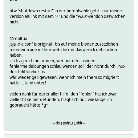
btw "shutdown restart" in der befehlszeile geht - nur meine
version als link mit dem "+" und die "%20"-version dazwischen
nicht
@cooltux
jaja, die conf is original - bis auf meine blöden zusätzlichen
menüeinträge in fhemweb die mir das genick gebrochen
haben.
ich frag mich nur immer, wer aus den lustigen
fehlermeldeldungen schlau werden soll, der nicht durch linux
durchdiffundiert is.
wär wieder geil gewesen, wenn ich mein fhem so migriert
hätte ... land unter!
vielen dank für eurer aller hilfe. den "fehler" hät ich zwar
vielleicht selber gefunden, fragt sich nur, wie lange ich
gebraucht hätte *g*
→do↑p!dnʇs↓shit←