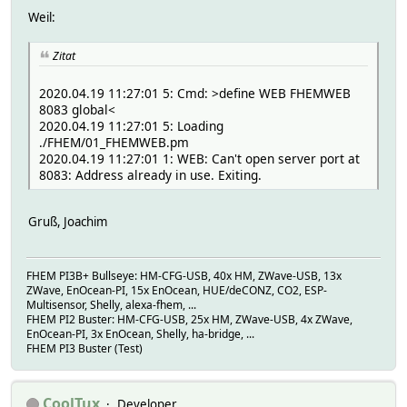
Weil:
Zitat
2020.04.19 11:27:01 5: Cmd: >define WEB FHEMWEB
8083 global<
2020.04.19 11:27:01 5: Loading
./FHEM/01_FHEMWEB.pm
2020.04.19 11:27:01 1: WEB: Can't open server port at
8083: Address already in use. Exiting.
Gruß, Joachim
FHEM PI3B+ Bullseye: HM-CFG-USB, 40x HM, ZWave-USB, 13x
ZWave, EnOcean-PI, 15x EnOcean, HUE/deCONZ, CO2, ESP-
Multisensor, Shelly, alexa-fhem, ...
FHEM PI2 Buster: HM-CFG-USB, 25x HM, ZWave-USB, 4x ZWave,
EnOcean-PI, 3x EnOcean, Shelly, ha-bridge, ...
FHEM PI3 Buster (Test)
CoolTux
Developer