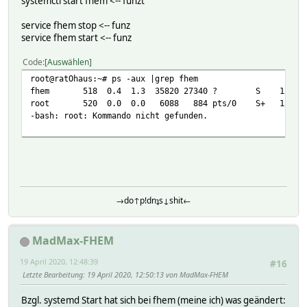
systemctl start fhem <-- funzt
service fhem stop <-- funz
service fhem start <-- funz
Code
Auswählen
root@ratOhaus:~# ps -aux |grep fhem
fhem 518 0.4 1.3 35820 27340 ? S 12:46 0:00 
root 520 0.0 0.0 6088 884 pts/0 S+ 12:47 0
-bash: root: Kommando nicht gefunden.
→do↑p!dnʇs↓shit←
MadMax-FHEM
19 April 2020, 12:48:39
#16
Letzte Bearbeitung
: 19 April 2020, 12:50:13 von MadMax-FHEM
Bzgl. systemd Start hat sich bei fhem (meine ich) was geändert: