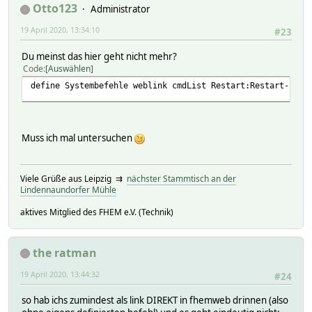
Otto123
Administrator
19 April 2020, 13:34:10
#23
Du meinst das hier geht nicht mehr?
Code
Auswählen
define Systembefehle weblink cmdList Restart:Restart-Fhem
Muss ich mal untersuchen
Viele Grüße aus Leipzig ⇉
nächster Stammtisch an der
Lindennaundorfer Mühle
aktives Mitglied des FHEM e.V. (Technik)
the ratman
19 April 2020, 13:44:32
#24
so hab ichs zumindest als link DIREKT in fhemweb drinnen (also