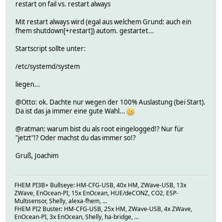
restart on fail vs. restart always
Mit restart always wird (egal aus welchem Grund: auch ein
fhem shutdown[+restart]) autom. gestartet...
Startscript sollte unter:
/etc/systemd/system
liegen...
@Otto: ok. Dachte nur wegen der 100% Auslastung (bei Start).
Da ist das ja immer eine gute Wahl...
@ratman: warum bist du als root eingelogged!? Nur für
"jetzt"!? Oder machst du das immer so!?
Gruß, Joachim
FHEM PI3B+ Bullseye: HM-CFG-USB, 40x HM, ZWave-USB, 13x
ZWave, EnOcean-PI, 15x EnOcean, HUE/deCONZ, CO2, ESP-
Multisensor, Shelly, alexa-fhem, ...
FHEM PI2 Buster: HM-CFG-USB, 25x HM, ZWave-USB, 4x ZWave,
EnOcean-PI, 3x EnOcean, Shelly, ha-bridge, ...