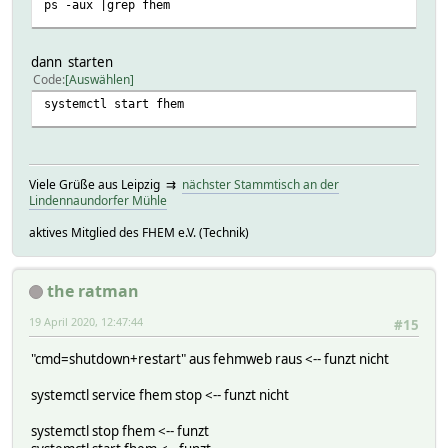
ps -aux |grep fhem
dann starten
Code
Auswählen
systemctl start fhem
Viele Grüße aus Leipzig ⇉
nächster Stammtisch an der
Lindennaundorfer Mühle
aktives Mitglied des FHEM e.V. (Technik)
the ratman
19 April 2020, 12:47:44
#15
"cmd=shutdown+restart" aus fehmweb raus <-- funzt nicht
systemctl service fhem stop <-- funzt nicht
systemctl stop fhem <-- funzt