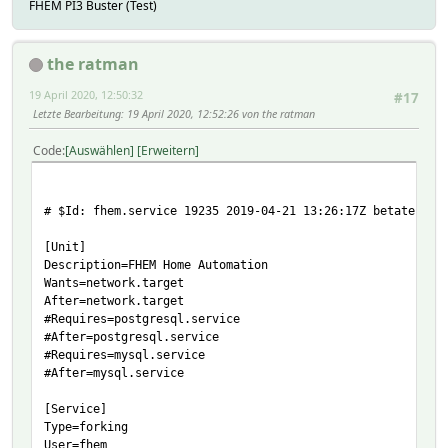
FHEM PI3 Buster (Test)
the ratman
19 April 2020, 12:50:32
#17
Letzte Bearbeitung
: 19 April 2020, 12:52:26 von the ratman
Code
Auswählen
Erweitern
# $Id: fhem.service 19235 2019-04-21 13:26:17Z betateilch
[Unit]
Description=FHEM Home Automation
Wants=network.target
After=network.target
#Requires=postgresql.service
#After=postgresql.service
#Requires=mysql.service
#After=mysql.service
[Service]
Type=forking
User=fhem