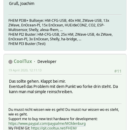
Gruß, Joachim
FHEM PI3B+ Bullseye: HM-CFG-USB, 40x HM, ZWave-USB, 13x
ZWave, EnOcean-PI, 15x EnOcean, HUE/deCONZ, CO2, ESP-
Multisensor, Shelly, alexa-fhem, ...
FHEM PI2 Buster: HM-CFG-USB, 25x HM, ZWave-USB, 4x ZWave,
EnOcean-PI, 3x EnOcean, Shelly, ha-bridge, ...
FHEM PI3 Buster (Test)
CoolTux
Developer
19 April 2020, 12:11:13
#11
Das sollte gehen. Klappt bei mir.
Eventuell das Problem mit dem Punkt wo forke drin steht. Da
kann man mal simple reinschreiben.
Du musst nicht wissen wie es geht! Du musst nur wissen wo es steht,
wie es geht.
Support me to buy new test hardware for development:
https://www.paypal.com/paypalme/MOldenburg
My FHEM Git:
https://git.cooltux.net/FHEM/