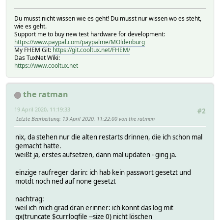
Du musst nicht wissen wie es geht! Du musst nur wissen wo es steht,
wie es geht.
Support me to buy new test hardware for development:
https://www.paypal.com/paypalme/MOldenburg
My FHEM Git:
https://git.cooltux.net/FHEM/
Das TuxNet Wiki:
https://www.cooltux.net
the ratman
19 April 2020, 11:19:33
#2
Letzte Bearbeitung
: 19 April 2020, 11:22:00 von the ratman
nix, da stehen nur die alten restarts drinnen, die ich schon mal
gemacht hatte.
weißt ja, erstes aufsetzen, dann mal updaten - ging ja.
einzige raufreger darin: ich hab kein passwort gesetzt und
motdt noch ned auf none gesetzt
nachtrag:
weil ich mich grad dran erinner: ich konnt das log mit
qx(truncate $currlogfile --size 0) nicht löschen