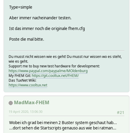
Type=simple
Aber immer nacheinander testen.
Ist das immer noch die originale fhem.cfg
Poste die mal bitte.
Du musst nicht wissen wie es geht! Du musst nur wissen wo es steht,
wie es geht.
Support me to buy new test hardware for development:
https://www.paypal.com/paypalme/MOldenburg
My FHEM Git:
https://git.cooltux.net/FHEM/
Das TuxNet Wiki:
https://www.cooltux.net
MadMax-FHEM
19 April 2020, 13:06:30
#21
Wobei ich grad bei meinen 2 Buster system geschaut hab...
...dort sehen die Startscripts genauso aus wie bei ratman...