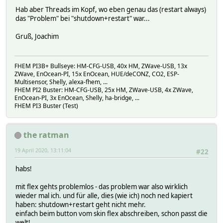
Hab aber Threads im Kopf, wo eben genau das (restart always)
das "Problem" bei "shutdown+restart" war...
Gruß, Joachim
FHEM PI3B+ Bullseye: HM-CFG-USB, 40x HM, ZWave-USB, 13x
ZWave, EnOcean-PI, 15x EnOcean, HUE/deCONZ, CO2, ESP-
Multisensor, Shelly, alexa-fhem, ...
FHEM PI2 Buster: HM-CFG-USB, 25x HM, ZWave-USB, 4x ZWave,
EnOcean-PI, 3x EnOcean, Shelly, ha-bridge, ...
FHEM PI3 Buster (Test)
the ratman
19 April 2020, 13:11:04
#22
habs!
mit flex gehts problemlos - das problem war also wirklich
wieder mal ich. und für alle, dies (wie ich) noch ned kapiert
haben: shutdown+restart geht nicht mehr.
einfach beim button vom skin flex abschreiben, schon passt die
welt!