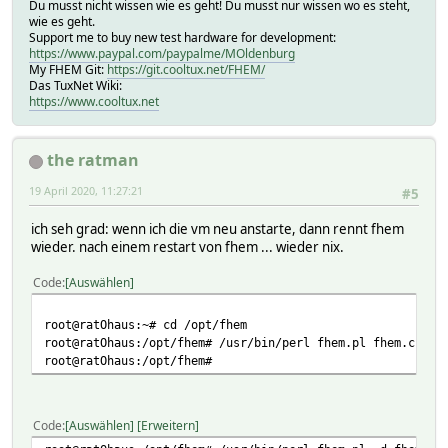
Du musst nicht wissen wie es geht! Du musst nur wissen wo es steht,
wie es geht.
Support me to buy new test hardware for development:
https://www.paypal.com/paypalme/MOldenburg
My FHEM Git:
https://git.cooltux.net/FHEM/
Das TuxNet Wiki:
https://www.cooltux.net
the ratman
19 April 2020, 11:27:21
#5
ich seh grad: wenn ich die vm neu anstarte, dann rennt fhem
wieder. nach einem restart von fhem ... wieder nix.
Code
Auswählen
root@ratOhaus:~# cd /opt/fhem
root@ratOhaus:/opt/fhem# /usr/bin/perl fhem.pl fhem.cfg
root@ratOhaus:/opt/fhem#
Code
Auswählen
Erweitern