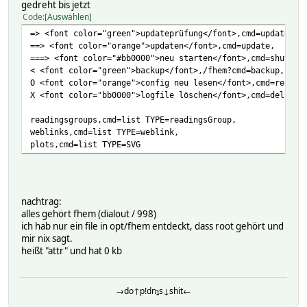
gedreht bis jetzt
Code
Auswählen
=> <font color="green">updateprüfung</font>,cmd=update+ch
==> <font color="orange">updaten</font>,cmd=update,
===> <font color="#bb0000">neu starten</font>,cmd=shutdow
< <font color="green">backup</font>,/fhem?cmd=backup,
O <font color="orange">config neu lesen</font>,cmd=reread
X <font color="bb0000">logfile löschen</font>,cmd=dellog,
readingsgroups,cmd=list TYPE=readingsGroup,
weblinks,cmd=list TYPE=weblink,
plots,cmd=list TYPE=SVG
nachtrag:
alles gehört fhem (dialout / 998)
ich hab nur ein file in opt/fhem entdeckt, dass root gehört und
mir nix sagt.
heißt "attr" und hat 0 kb
→do↑p!dnʇs↓shit←