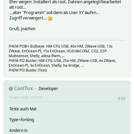
Eher wegen: Installiert als root, Dateien angelegt/bearbeitet
als root...
...aber "Programm" soll dann als User XY laufen...
Zugriff verweigert...
Gruß, Joachim
FHEM PI3B+ Bullseye: HM-CFG-USB, 40x HM, ZWave-USB, 13x
ZWave, EnOcean-PI, 15x EnOcean, HUE/deCONZ, CO2, ESP-
Multisensor, Shelly, alexa-fhem, ...
FHEM PI2 Buster: HM-CFG-USB, 25x HM, ZWave-USB, 4x ZWave,
EnOcean-PI, 3x EnOcean, Shelly, ha-bridge, ...
FHEM PI3 Buster (Test)
CoolTux
Developer
19 April 2020, 12:57:47
#20
Teste auch Mal
Type=forking
Ändern in