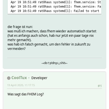
Apr 19 10:51:49 ratOhaus systemd[1]: fhem.service: Start 
Apr 19 10:51:49 ratOhaus systemd[1]: fhem.service: Failed
Apr 19 10:51:49 ratOhaus systemd[1]: Failed to start FHEM
die frage ist nun:
was muß ich machen, dass fhem wieder automatisch startet
(hat es anfangs auch schon, hab nur jetzt ein paar tage nix
mehr gemacht).
was hab ich falsch gemacht, um den fehler in zukunft zu
vermeiden?
→do↑p!dnʇs↓shit←
CoolTux
Developer
19 April 2020, 11:17:15
#1
Was sagt das FHEM Log?