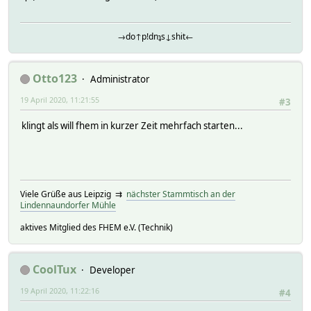
→do↑p!dnʇs↓shit←
Otto123
Administrator
19 April 2020, 11:21:55
#3
klingt als will fhem in kurzer Zeit mehrfach starten...
Viele Grüße aus Leipzig ⇉
nächster Stammtisch an der
Lindennaundorfer Mühle
aktives Mitglied des FHEM e.V. (Technik)
CoolTux
Developer
19 April 2020, 11:22:16
#4