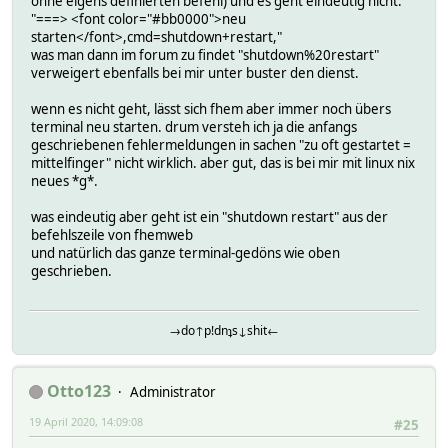
ohne eigens definierten befehl) und es geht eindeutig nicht:
"===> <font color="#bb0000">neu
starten</font>,cmd=shutdown+restart,"
was man dann im forum zu findet "shutdown%20restart"
verweigert ebenfalls bei mir unter buster den dienst.
wenn es nicht geht, lässt sich fhem aber immer noch übers
terminal neu starten. drum versteh ich ja die anfangs
geschriebenen fehlermeldungen in sachen "zu oft gestartet =
mittelfinger" nicht wirklich. aber gut, das is bei mir mit linux nix
neues *g*.
was eindeutig aber geht ist ein "shutdown restart" aus der
befehlszeile von fhemweb
und natürlich das ganze terminal-gedöns wie oben
geschrieben.
→do↑p!dnʇs↓shit←
Otto123
Administrator
19 April 2020, 14:09:08
#25