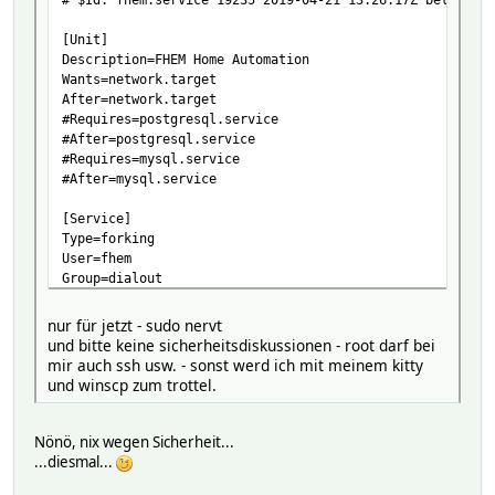
[Unit]
Description=FHEM Home Automation
Wants=network.target
After=network.target
#Requires=postgresql.service
#After=postgresql.service
#Requires=mysql.service
#After=mysql.service
[Service]
Type=forking
User=fhem
Group=dialout
WorkingDirectory=/opt/fhem
ExecStart=/usr/bin/perl fhem.pl fhem.cfg
nur für jetzt - sudo nervt
#ExecStart=/usr/bin/perl fhem.pl configDB
und bitte keine sicherheitsdiskussionen - root darf bei
Restart=always
mir auch ssh usw. - sonst werd ich mit meinem kitty
und winscp zum trottel.
[Install]
WantedBy=multi-user.target
Nönö, nix wegen Sicherheit...
...diesmal...