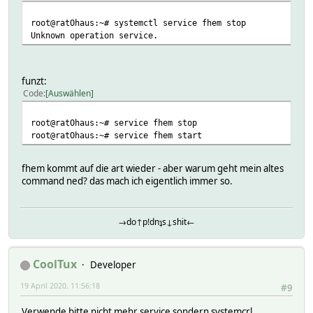
root@ratOhaus:~# systemctl service fhem stop
Unknown operation service.
funzt:
Code
Auswählen
root@ratOhaus:~# service fhem stop
root@ratOhaus:~# service fhem start
fhem kommt auf die art wieder - aber warum geht mein altes
command ned? das mach ich eigentlich immer so.
→do↑p!dnʇs↓shit←
CoolTux
Developer
19 April 2020, 11:56:18
#9
Verwende bitte nicht mehr service sondern systemcrl