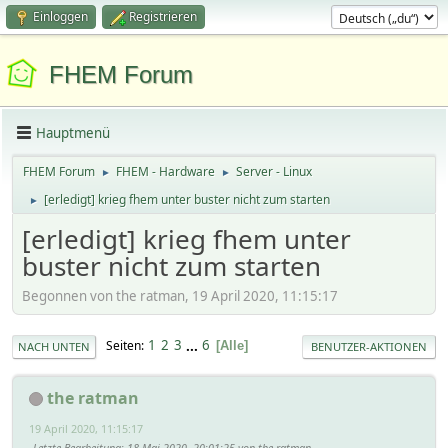
Einloggen
Registrieren
FHEM Forum
Hauptmenü
FHEM Forum
FHEM - Hardware
Server - Linux
►
►
[erledigt] krieg fhem unter buster nicht zum starten
►
[erledigt] krieg fhem unter
buster nicht zum starten
Begonnen von the ratman, 19 April 2020, 11:15:17
1
2
3
...
6
Seiten
Alle
NACH UNTEN
BENUTZER-AKTIONEN
the ratman
19 April 2020, 11:15:17
Letzte Bearbeitung
: 18 Mai 2020, 20:01:25 von the ratman