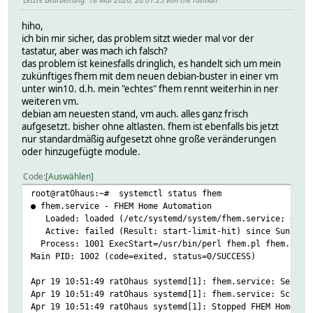
hiho,
ich bin mir sicher, das problem sitzt wieder mal vor der
tastatur, aber was mach ich falsch?
das problem ist keinesfalls dringlich, es handelt sich um mein
zukünftiges fhem mit dem neuen debian-buster in einer vm
unter win10. d.h. mein "echtes" fhem rennt weiterhin in ner
weiteren vm.
debian am neuesten stand, vm auch. alles ganz frisch
aufgesetzt. bisher ohne altlasten. fhem ist ebenfalls bis jetzt
nur standardmäßig aufgesetzt ohne große veränderungen
oder hinzugefügte module.
Code
Auswählen
root@ratOhaus:~# systemctl status fhem
● fhem.service - FHEM Home Automation
Loaded: loaded (/etc/systemd/system/fhem.service; enabl
Active: failed (Result: start-limit-hit) since Sun 2020
Process: 1001 ExecStart=/usr/bin/perl fhem.pl fhem.cfg (
Main PID: 1002 (code=exited, status=0/SUCCESS)
Apr 19 10:51:49 ratOhaus systemd[1]: fhem.service: Servic
Apr 19 10:51:49 ratOhaus systemd[1]: fhem.service: Schedu
Apr 19 10:51:49 ratOhaus systemd[1]: Stopped FHEM Home Au