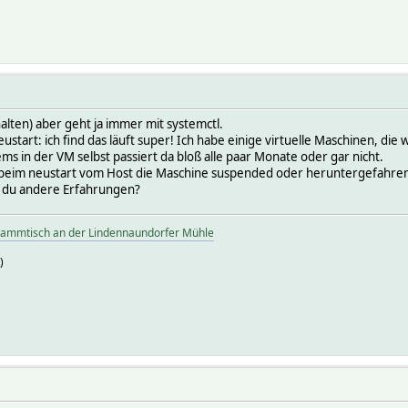
halten) aber geht ja immer mit systemctl.
tart: ich find das läuft super! Ich habe einige virtuelle Maschinen, d
ms in der VM selbst passiert da bloß alle paar Monate oder gar nicht.
 beim neustart vom Host die Maschine suspended oder heruntergefahren
t du andere Erfahrungen?
tammtisch an der Lindennaundorfer Mühle
)