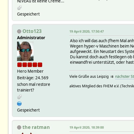
NIVEAu ist keine Creme...
Gespeichert
Otto123
19 April 2020, 17:50:47
Administrator
Also ich will das auch (fhem Mal an
Wegen hyper-v Maschinen beim Neus
aufgeweckt. Ein Neustart des Syste
Du kannst doch auch festlegen ob
einwandfrei unterstützt, oder has
Hero Member
Viele Grüße aus Leipzig ⇉
nächster S
Beiträge: 24.569
schon mal restore
aktives Mitglied des FHEM e.V. (Technik
trainiert?
Gespeichert
the ratman
19 April 2020, 18:39:00