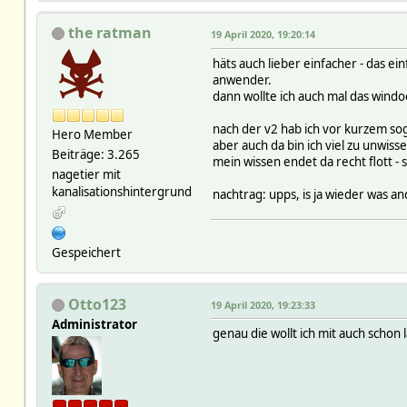
the ratman
19 April 2020, 19:20:14
häts auch lieber einfacher - das e
anwender.
dann wollte ich auch mal das windo
nach der v2 hab ich vor kurzem so
Hero Member
aber auch da bin ich viel zu unwiss
Beiträge: 3.265
mein wissen endet da recht flott - 
nagetier mit
kanalisationshintergrund
nachtrag: upps, is ja wieder was a
Gespeichert
Otto123
19 April 2020, 19:23:33
Administrator
genau die wollt ich mit auch schon