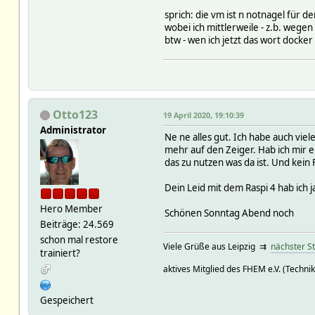
sprich: die vm ist n notnagel für 
wobei ich mittlerweile - z.b. wege
btw - wen ich jetzt das wort docker
Otto123
19 April 2020, 19:10:39
Administrator
Ne ne alles gut. Ich habe auch vi
mehr auf den Zeiger. Hab ich mir e
das zu nutzen was da ist. Und kein
Dein Leid mit dem Raspi 4 hab ich 
Hero Member
Schönen Sonntag Abend noch
Beiträge: 24.569
schon mal restore
Viele Grüße aus Leipzig ⇉
nächster S
trainiert?
aktives Mitglied des FHEM e.V. (Technik
Gespeichert