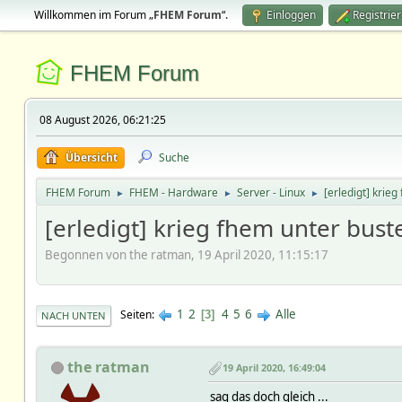
Willkommen im Forum „
FHEM Forum
“.
Einloggen
Registrie
FHEM Forum
08 August 2026, 06:21:25
Übersicht
Suche
FHEM Forum
FHEM - Hardware
Server - Linux
[erledigt] krie
►
►
►
[erledigt] krieg fhem unter bust
Begonnen von the ratman, 19 April 2020, 11:15:17
1
2
4
5
6
Alle
Seiten
3
NACH UNTEN
the ratman
19 April 2020, 16:49:04
sag das doch gleich ...