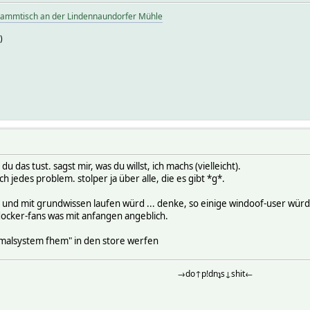
tammtisch an der Lindennaundorfer Mühle
)
u das tust. sagst mir, was du willst, ich machs (vielleicht).
h jedes problem. stolper ja über alle, die es gibt *g*.
g und mit grundwissen laufen würd ... denke, so einige windoof-user wür
docker-fans was mit anfangen angeblich.
nimalsystem fhem" in den store werfen
→do↑p!dnʇs↓shit←