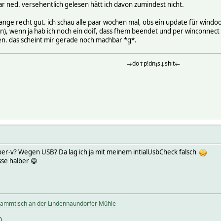
ar ned. versehentlich gelesen hätt ich davon zumindest nicht.
n lange recht gut. ich schau alle paar wochen mal, obs ein update für win
), wenn ja hab ich noch ein doif, dass fhem beendet und per winconnect
ken. das scheint mir gerade noch machbar *g*.
→do↑p!dnʇs↓shit←
er-v? Wegen USB? Da lag ich ja mit meinem intialUsbCheck falsch
se halber 😄
tammtisch an der Lindennaundorfer Mühle
)