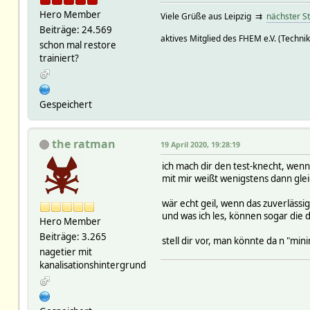
Hero Member
Viele Grüße aus Leipzig ⇉
nächster S
Beiträge: 24.569
aktives Mitglied des FHEM e.V. (Technik
schon mal restore
trainiert?
Gespeichert
the ratman
19 April 2020, 19:28:19
ich mach dir den test-knecht, wenn d
mit mir weißt wenigstens dann gleic
wär echt geil, wenn das zuverlässi
und was ich les, können sogar die 
Hero Member
Beiträge: 3.265
stell dir vor, man könnte da n "mi
nagetier mit
kanalisationshintergrund