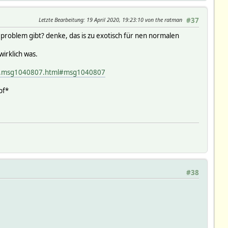
Letzte Bearbeitung
: 19 April 2020, 19:23:10 von the ratman
#37
 problem gibt? denke, das is zu exotisch für nen normalen
irklich was.
066.msg1040807.html#msg1040807
pf*
#38