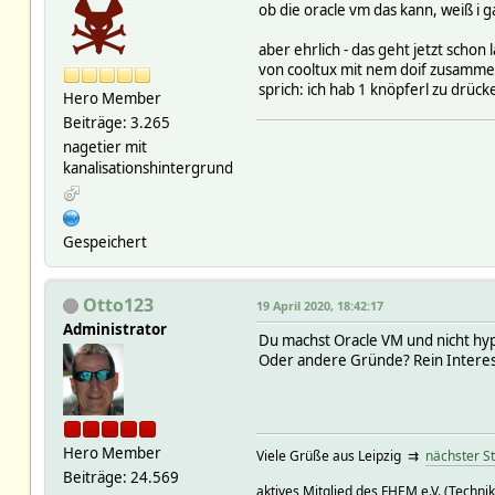
ob die oracle vm das kann, weiß i g
aber ehrlich - das geht jetzt scho
von cooltux mit nem doif zusammen
sprich: ich hab 1 knöpferl zu drüc
Hero Member
Beiträge: 3.265
nagetier mit
kanalisationshintergrund
Gespeichert
Otto123
19 April 2020, 18:42:17
Administrator
Du machst Oracle VM und nicht hyp
Oder andere Gründe? Rein Interes
Hero Member
Viele Grüße aus Leipzig ⇉
nächster S
Beiträge: 24.569
aktives Mitglied des FHEM e.V. (Technik