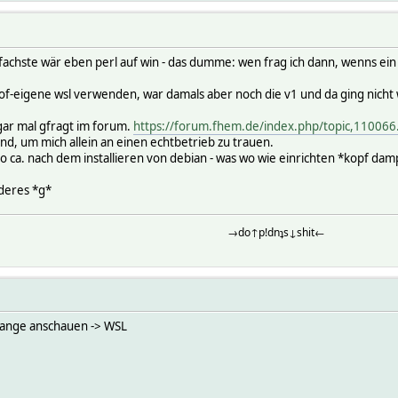
infachste wär eben perl auf win - das dumme: wen frag ich dann, wenns ein
of-eigene wsl verwenden, war damals aber noch die v1 und da ging nicht w
gar mal gfragt im forum.
https://forum.fhem.de/index.php/topic,110
end, um mich allein an einen echtbetrieb zu trauen.
so ca. nach dem installieren von debian - was wo wie einrichten *kopf dam
nderes *g*
→do↑p!dnʇs↓shit←
 lange anschauen -> WSL