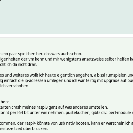
 ein paar spielchen her. das wars auch schon.
 eigenheiten der vm kenn und mir wenigstens ansatzweise selber helfen ka
ht ich da nicht dran.
lches und weiteres wollt ich heute eigentlich angehen, a bissl rumspielen
 einfach die ip-adressen umlegen und ich wär fertig mit upgrade auf buste
ich verschoben ...
ehen:
d-karten crash meines raspi3 ganz auf was anderes umstellen.
könnt perl 64 bit unter win nehmen. pustekuchen, gibts div. perl-module n
fkommen, der raspi4 könnte von usb
nativ
booten. kann er warscheinlich au
 wartezeitzeit überbrücken.