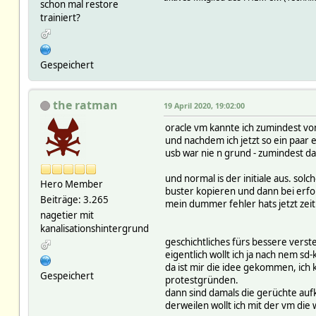
schon mal restore
trainiert?
Gespeichert
the ratman
19 April 2020, 19:02:00
oracle vm kannte ich zumindest von
und nachdem ich jetzt so ein paar
usb war nie n grund - zumindest dac
und normal is der initiale aus. so
Hero Member
buster kopieren und dann bei erfolg
Beiträge: 3.265
mein dummer fehler hats jetzt zeitl
nagetier mit
kanalisationshintergrund
geschichtliches fürs bessere verst
eigentlich wollt ich ja nach nem s
da ist mir die idee gekommen, ich 
Gespeichert
protestgründen.
dann sind damals die gerüchte au
derweilen wollt ich mit der vm die