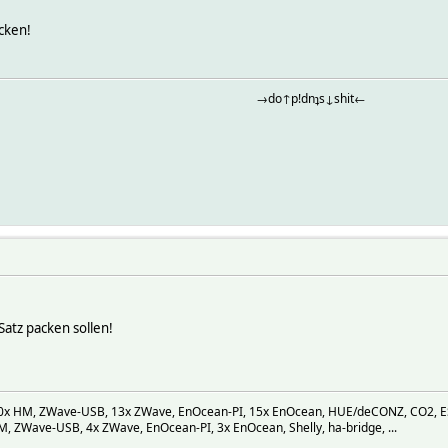
ucken!
→do↑p!dnʇs↓shit←
Satz packen sollen!
 HM, ZWave-USB, 13x ZWave, EnOcean-PI, 15x EnOcean, HUE/deCONZ, CO2, ESP-M
 ZWave-USB, 4x ZWave, EnOcean-PI, 3x EnOcean, Shelly, ha-bridge, ...