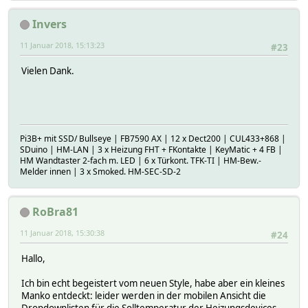
Invers
11 Januar 2018, 15:13:23
#23
Vielen Dank.
Pi3B+ mit SSD/ Bullseye | FB7590 AX | 12 x Dect200 | CUL433+868 |
SDuino | HM-LAN | 3 x Heizung FHT + FKontakte | KeyMatic + 4 FB |
HM Wandtaster 2-fach m. LED | 6 x Türkont. TFK-TI | HM-Bew.-
Melder innen | 3 x Smoked. HM-SEC-SD-2
RoBra81
11 Januar 2018, 15:30:38
#24
Hallo,
Ich bin echt begeistert vom neuen Style, habe aber ein kleines
Manko entdeckt: leider werden in der mobilen Ansicht die
Dropdownlisten für die Solltemperatur der Heizungsdevices