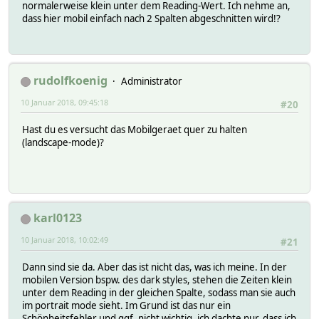
normalerweise klein unter dem Reading-Wert. Ich nehme an,
dass hier mobil einfach nach 2 Spalten abgeschnitten wird!?
rudolfkoenig
Administrator
10 Januar 2018, 09:45:18
#20
Hast du es versucht das Mobilgeraet quer zu halten
(landscape-mode)?
karl0123
10 Januar 2018, 10:02:49
#21
Dann sind sie da. Aber das ist nicht das, was ich meine. In der
mobilen Version bspw. des dark styles, stehen die Zeiten klein
unter dem Reading in der gleichen Spalte, sodass man sie auch
im portrait mode sieht. Im Grund ist das nur ein
Schönheitsfehler und ggf. nicht wichtig, ich dachte nur, dass ich