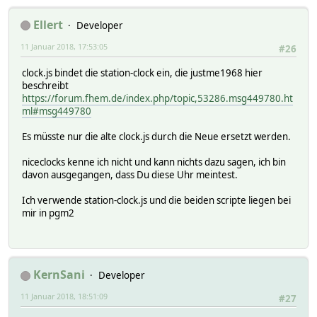
Ellert
Developer
11 Januar 2018, 17:53:05
#26
clock.js bindet die station-clock ein, die justme1968 hier
beschreibt
https://forum.fhem.de/index.php/topic,53286.msg449780.ht
ml#msg449780
Es müsste nur die alte clock.js durch die Neue ersetzt werden.
niceclocks kenne ich nicht und kann nichts dazu sagen, ich bin
davon ausgegangen, dass Du diese Uhr meintest.
Ich verwende station-clock.js und die beiden scripte liegen bei
mir in pgm2
KernSani
Developer
11 Januar 2018, 18:51:09
#27