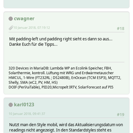
cwagner
10 Januar 2018, 07:19:12
#18
Mit padding-left und padding right sieht es dann so aus...
Danke Euch für die Tipps...
320 Devices in MariaDB: Lambda WP an Ecolink-Speicher, FBH,
Solarthermie, kontroll. Lüftung mit WRG und Erdwärmetauscher
HMCUL, 1-Wire (FT232RL ; DS2480B), EnOcean (TCM ESP3), MQTT2,
Shelly, SMA (eC2, PV, HM, HS)
DOIF (Perl/uiTable), PID20,Micropelt IRTV, SolarForecast auf PI5
karl0123
10 Januar 2018, 09:41:37
#19
Nutzt man den Style mobil, wird das Aktualisierungsdatum von
readings nicht angezeigt. In den Standardstyles steht es