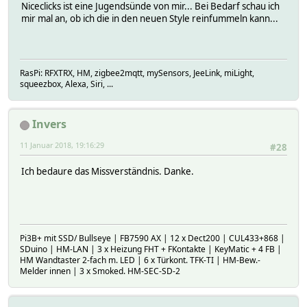
Niceclicks ist eine Jugendsünde von mir... Bei Bedarf schau ich
mir mal an, ob ich die in den neuen Style reinfummeln kann...
RasPi: RFXTRX, HM, zigbee2mqtt, mySensors, JeeLink, miLight,
squeezbox, Alexa, Siri, ...
Invers
11 Januar 2018, 19:16:29
#28
Ich bedaure das Missverständnis. Danke.
Pi3B+ mit SSD/ Bullseye | FB7590 AX | 12 x Dect200 | CUL433+868 |
SDuino | HM-LAN | 3 x Heizung FHT + FKontakte | KeyMatic + 4 FB |
HM Wandtaster 2-fach m. LED | 6 x Türkont. TFK-TI | HM-Bew.-
Melder innen | 3 x Smoked. HM-SEC-SD-2