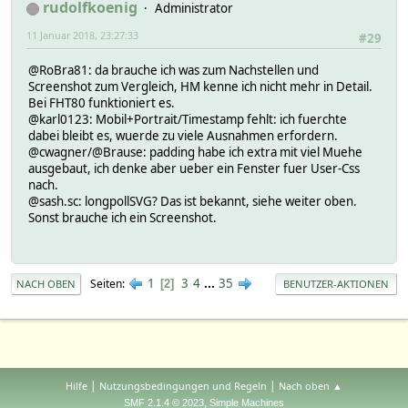
rudolfkoenig
Administrator
11 Januar 2018, 23:27:33
#29
@RoBra81: da brauche ich was zum Nachstellen und
Screenshot zum Vergleich, HM kenne ich nicht mehr in Detail.
Bei FHT80 funktioniert es.
@karl0123: Mobil+Portrait/Timestamp fehlt: ich fuerchte
dabei bleibt es, wuerde zu viele Ausnahmen erfordern.
@cwagner/@Brause: padding habe ich extra mit viel Muehe
ausgebaut, ich denke aber ueber ein Fenster fuer User-Css
nach.
@sash.sc: longpollSVG? Das ist bekannt, siehe weiter oben.
Sonst brauche ich ein Screenshot.
1
3
4
...
35
Seiten
2
NACH OBEN
BENUTZER-AKTIONEN
|
|
Hilfe
Nutzungsbedingungen und Regeln
Nach oben ▲
,
SMF 2.1.4 © 2023
Simple Machines