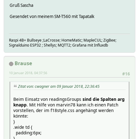
Gruß Sascha
Gesendet von meinem SM-T560 mit Tapatalk
Raspi 4B+ Bullseye ;LaCrosse; HomeMatic; MapleCUL; ZigBee;
Signalduino ESP32 ; Shellys; MQTT2; Grafana mit Influxdb
Brause
10 Januar 2018, 04:37:56
#16
Zitat von: cwagner am 09 Januar 2018, 22:36:45
Beim Einsatz von readingsGroups
sind die Spalten arg
knapp
. Mit Hilfe von marvin78 kann ich einen Patch
vorstellen, der im f18style.css angehängt werden
könnte:
}
.wide td {
padding:6px;
}