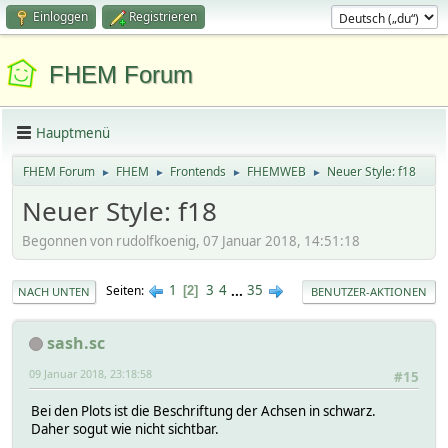
Einloggen
Registrieren
FHEM Forum
Hauptmenü
FHEM Forum
FHEM
Frontends
FHEMWEB
Neuer Style: f18
►
►
►
►
Neuer Style: f18
Begonnen von rudolfkoenig, 07 Januar 2018, 14:51:18
1
3
4
...
35
Seiten
2
NACH UNTEN
BENUTZER-AKTIONEN
sash.sc
09 Januar 2018, 23:18:58
#15
Bei den Plots ist die Beschriftung der Achsen in schwarz.
Daher sogut wie nicht sichtbar.