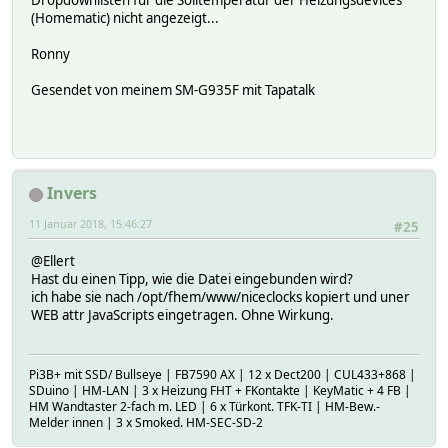
(Homematic) nicht angezeigt...
Ronny
Gesendet von meinem SM-G935F mit Tapatalk
Invers
11 Januar 2018, 15:46:27
#25
@Ellert
Hast du einen Tipp, wie die Datei eingebunden wird?
ich habe sie nach /opt/fhem/www/niceclocks kopiert und uner
WEB attr JavaScripts eingetragen. Ohne Wirkung.
Pi3B+ mit SSD/ Bullseye | FB7590 AX | 12 x Dect200 | CUL433+868 |
SDuino | HM-LAN | 3 x Heizung FHT + FKontakte | KeyMatic + 4 FB |
HM Wandtaster 2-fach m. LED | 6 x Türkont. TFK-TI | HM-Bew.-
Melder innen | 3 x Smoked. HM-SEC-SD-2