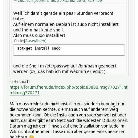
Zitat von: pcbastler am 20 Februar 2018, 19:34:20
Weil ich damit gerade ein paar Stunden verbracht
habe:
Auf einem normalen Debian ist sudo nicht installiert
und fhem hat keine shell.
Also muss sudo installiert
Code
Auswählen
apt-get install sudo
und die Shell in /etc/passwd auf /bin/bash geändert
werden (ok, das hab ich mit webmin erledigt ).
siehe auch
https://forum.fhem.de/index.php/topic,83880.msg770271.ht
ml#msg770271
Man muss mMn sudo nicht installieren, sondern benötigt nur
die notwendigen Rechte, die man auch auf anderem Weg
bekommen kann. Ob die Installation von sudo sinnvoll ist oder
nicht, darüber gibt es im Netz auch die wildesten Diskussionen.
Darum mag ich den Hinweis auf eine Installation von sudo im
Wiki nicht aufnehmen. Lasse mich aber gerne eines besseren
belehren
.