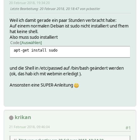
20 Februar 2018, 19:34:20
Letzte Bearbeitung
: 20 Februar 2018, 20:18:47 von pcbastler
Weil ich damit gerade ein paar Stunden verbracht habe:
Auf einem normalen Debian ist sudo nicht installiert und fhem
hat keine shell.
Also muss sudo installiert
Code
Auswählen
apt-get install sudo
und die Shell in /etc/passwd auf /bin/bash geändert werden
(ok, das hab ich mit webmin erledigt ).
Ansonsten eine SUPER-Anleitung
krikan
21 Februar 2018, 09:46:04
#1