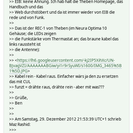
>> EIB: keine Ahnung. Ich hab halt die Theben Homepage, das
Handbuch und das
>> Web durchstöbert und da ist immer wieder von EIB die
rede und von Funk.
>>
>> Das ist der REC-1 von Theben (im Neura Optima 10
Gehäuse; die LEDs zeigen
>> die Funkstärke vom Thermastat an; das braune kabel das
links raussteht ist
>> die Antenne):
>>
>> <
https://lh6.googleusercontent.com/-kj2IP5XihXc/UN-
BJvagVZI/AAAAAAABGiw/yi1r9rSyuWI/s1600/IMG_3465%5B
1%5D.JPG
>
>> Kabel rein - Kabel raus. Einfacher wärs ja den zu ersetzen
das mit CUL
>> funzt = drähte raus, drähte rein - aber mit was???
>>
>> Grüße,
>> Ben
>>
>>
>> Am Samstag, 29. Dezember 2012 21:53:39 UTC+1 schrieb
Maz Rashid:
>>>