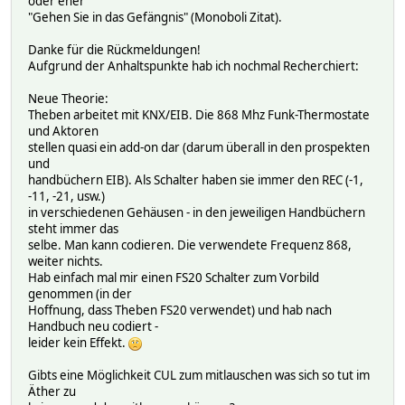
oder eher
"Gehen Sie in das Gefängnis" (Monoboli Zitat).
Danke für die Rückmeldungen!
Aufgrund der Anhaltspunkte hab ich nochmal Recherchiert:
Neue Theorie:
Theben arbeitet mit KNX/EIB. Die 868 Mhz Funk-Thermostate
und Aktoren
stellen quasi ein add-on dar (darum überall in den prospekten
und
handbüchern EIB). Als Schalter haben sie immer den REC (-1,
-11, -21, usw.)
in verschiedenen Gehäusen - in den jeweiligen Handbüchern
steht immer das
selbe. Man kann codieren. Die verwendete Frequenz 868,
weiter nichts.
Hab einfach mal mir einen FS20 Schalter zum Vorbild
genommen (in der
Hoffnung, dass Theben FS20 verwendet) und hab nach
Handbuch neu codiert -
leider kein Effekt.
Gibts eine Möglichkeit CUL zum mitlauschen was sich so tut im
Äther zu