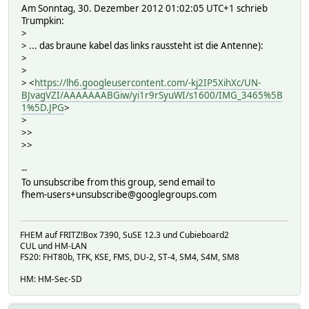
Am Sonntag, 30. Dezember 2012 01:02:05 UTC+1 schrieb
Trumpkin:
>
> ... das braune kabel das links raussteht ist die Antenne):
>
>
> <
https://lh6.googleusercontent.com/-kj2IP5XihXc/UN-
BJvagVZI/AAAAAAABGiw/yi1r9rSyuWI/s1600/IMG_3465%5B
1%5D.JPG
>
>
>>
>>
--
To unsubscribe from this group, send email to
fhem-users+unsubscribe@googlegroups.com
FHEM auf FRITZ!Box 7390, SuSE 12.3 und Cubieboard2
CUL und HM-LAN
FS20: FHT80b, TFK, KSE, FMS, DU-2, ST-4, SM4, S4M, SM8
HM: HM-Sec-SD