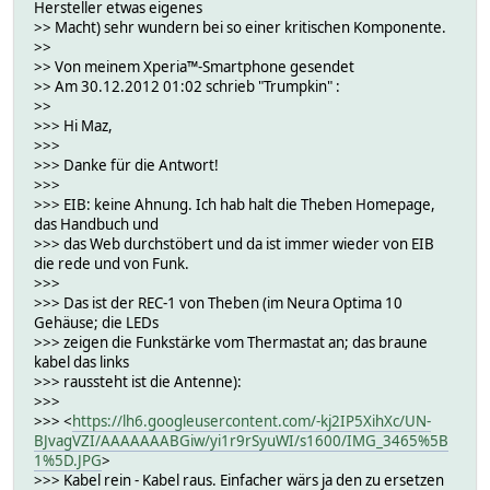
Hersteller etwas eigenes
>> Macht) sehr wundern bei so einer kritischen Komponente.
>>
>> Von meinem Xperia™-Smartphone gesendet
>> Am 30.12.2012 01:02 schrieb "Trumpkin"
:
>>
>>> Hi Maz,
>>>
>>> Danke für die Antwort!
>>>
>>> EIB: keine Ahnung. Ich hab halt die Theben Homepage,
das Handbuch und
>>> das Web durchstöbert und da ist immer wieder von EIB
die rede und von Funk.
>>>
>>> Das ist der REC-1 von Theben (im Neura Optima 10
Gehäuse; die LEDs
>>> zeigen die Funkstärke vom Thermastat an; das braune
kabel das links
>>> raussteht ist die Antenne):
>>>
>>> <
https://lh6.googleusercontent.com/-kj2IP5XihXc/UN-
BJvagVZI/AAAAAAABGiw/yi1r9rSyuWI/s1600/IMG_3465%5B
1%5D.JPG
>
>>> Kabel rein - Kabel raus. Einfacher wärs ja den zu ersetzen