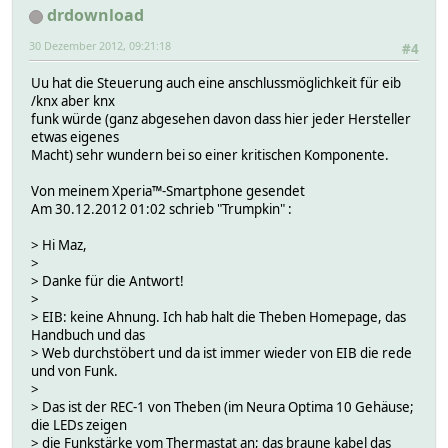
drdownload
30 Dezember 2012, 09:21:18
#4
Uu hat die Steuerung auch eine anschlussmöglichkeit für eib
/knx aber knx
funk würde (ganz abgesehen davon dass hier jeder Hersteller
etwas eigenes
Macht) sehr wundern bei so einer kritischen Komponente.
Von meinem Xperia™-Smartphone gesendet
Am 30.12.2012 01:02 schrieb "Trumpkin"
:
> Hi Maz,
>
> Danke für die Antwort!
>
> EIB: keine Ahnung. Ich hab halt die Theben Homepage, das
Handbuch und das
> Web durchstöbert und da ist immer wieder von EIB die rede
und von Funk.
>
> Das ist der REC-1 von Theben (im Neura Optima 10 Gehäuse;
die LEDs zeigen
> die Funkstärke vom Thermastat an; das braune kabel das