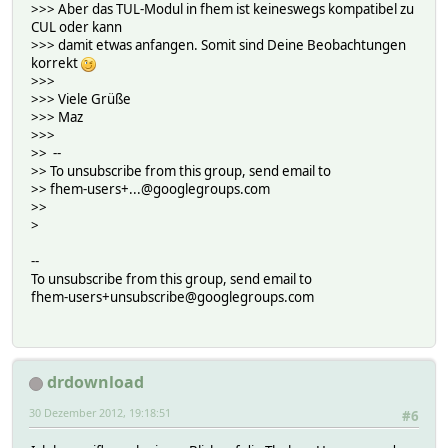
>>> Aber das TUL-Modul in fhem ist keineswegs kompatibel zu
CUL oder kann
>>> damit etwas anfangen. Somit sind Deine Beobachtungen
korrekt
>>>
>>> Viele Grüße
>>> Maz
>>>
>> --
>> To unsubscribe from this group, send email to
>> fhem-users+...@googlegroups.com
>>
>
--
To unsubscribe from this group, send email to
fhem-users+unsubscribe@googlegroups.com
drdownload
30 Dezember 2012, 19:18:51
#6