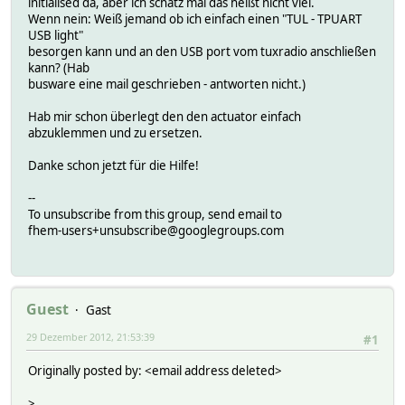
initialised da, aber ich schätz mal das heißt nicht viel.
Wenn nein: Weiß jemand ob ich einfach einen "TUL - TPUART
USB light"
besorgen kann und an den USB port vom tuxradio anschließen
kann? (Hab
busware eine mail geschrieben - antworten nicht.)
Hab mir schon überlegt den den actuator einfach
abzuklemmen und zu ersetzen.
Danke schon jetzt für die Hilfe!
--
To unsubscribe from this group, send email to
fhem-users+unsubscribe@googlegroups.com
Guest
Gast
29 Dezember 2012, 21:53:39
#1
Originally posted by: <email address deleted>
>