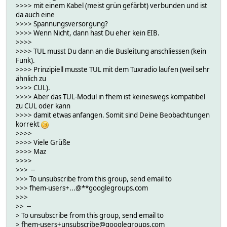
>>>> mit einem Kabel (meist grün gefärbt) verbunden und ist
da auch eine
>>>> Spannungsversorgung?
>>>> Wenn Nicht, dann hast Du eher kein EIB.
>>>>
>>>> TUL musst Du dann an die Busleitung anschliessen (kein
Funk).
>>>> Prinzipiell musste TUL mit dem Tuxradio laufen (weil sehr
ähnlich zu
>>>> CUL).
>>>> Aber das TUL-Modul in fhem ist keineswegs kompatibel
zu CUL oder kann
>>>> damit etwas anfangen. Somit sind Deine Beobachtungen
korrekt
>>>>
>>>> Viele Grüße
>>>> Maz
>>>>
>>> --
>>> To unsubscribe from this group, send email to
>>> fhem-users+...@**googlegroups.com
>>>
>> --
> To unsubscribe from this group, send email to
> fhem-users+unsubscribe@googlegroups.com