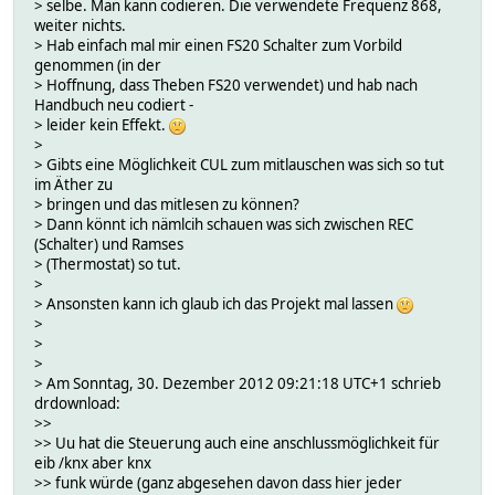
> selbe. Man kann codieren. Die verwendete Frequenz 868,
weiter nichts.
> Hab einfach mal mir einen FS20 Schalter zum Vorbild
genommen (in der
> Hoffnung, dass Theben FS20 verwendet) und hab nach
Handbuch neu codiert -
> leider kein Effekt.
>
> Gibts eine Möglichkeit CUL zum mitlauschen was sich so tut
im Äther zu
> bringen und das mitlesen zu können?
> Dann könnt ich nämlcih schauen was sich zwischen REC
(Schalter) und Ramses
> (Thermostat) so tut.
>
> Ansonsten kann ich glaub ich das Projekt mal lassen
>
>
>
> Am Sonntag, 30. Dezember 2012 09:21:18 UTC+1 schrieb
drdownload:
>>
>> Uu hat die Steuerung auch eine anschlussmöglichkeit für
eib /knx aber knx
>> funk würde (ganz abgesehen davon dass hier jeder