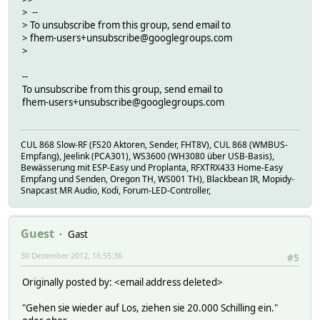
> --
> To unsubscribe from this group, send email to
> fhem-users+unsubscribe@googlegroups.com
>
--
To unsubscribe from this group, send email to
fhem-users+unsubscribe@googlegroups.com
CUL 868 Slow-RF (FS20 Aktoren, Sender, FHT8V), CUL 868 (WMBUS-
Empfang), Jeelink (PCA301), WS3600 (WH3080 über USB-Basis),
Bewässerung mit ESP-Easy und Proplanta, RFXTRX433 Home-Easy
Empfang und Senden, Oregon TH, WS001 TH), Blackbean IR, Mopidy-
Snapcast MR Audio, Kodi, Forum-LED-Controller,
Guest
Gast
30 Dezember 2012, 16:55:36
#5
Originally posted by: <email address deleted>
"Gehen sie wieder auf Los, ziehen sie 20.000 Schilling ein."