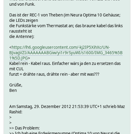
und von Funk.
Das ist der REC-1 von Theben (im Neura Optima 10 Gehäuse;
die LEDs zeigen
die Funkstärke vom Thermastat an; das braune kabel das links
raussteht ist
die Antenne):
<
https://lh6.googleusercontent.com/-kj2IP5XihXc/UN-
BJvagVZI/AAAAAAABGiw/yi1r9rSyuWI/s1600/IMG_3465%5B
1%5D.JPG
>
Kabel rein - Kabel raus. Einfacher wärs ja den zu ersetzen das
mit CUL
funzt = drähte raus, drähte rein - aber mit was???
Grüße,
Ben
Am Samstag, 29. Dezember 2012 21:53:39 UTC+1 schrieb Maz
Rashid:
>
>
>> Das Problem:
>> Ich hab eine Erdwärmepumpe (Optima 10 von Neura) die