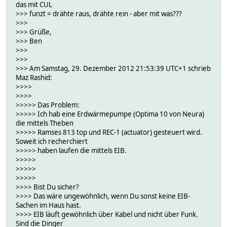
das mit CUL
>>> funzt = drähte raus, drähte rein - aber mit was???
>>>
>>> Grüße,
>>> Ben
>>>
>>>
>>> Am Samstag, 29. Dezember 2012 21:53:39 UTC+1 schrieb
Maz Rashid:
>>>>
>>>>
>>>>> Das Problem:
>>>>> Ich hab eine Erdwärmepumpe (Optima 10 von Neura)
die mittels Theben
>>>>> Ramses 813 top und REC-1 (actuator) gesteuert wird.
Soweit ich recherchiert
>>>>> haben laufen die mittels EIB.
>>>>>
>>>>>
>>>>>
>>>> Bist Du sicher?
>>>> Das wäre ungewöhnlich, wenn Du sonst keine EIB-
Sachen im Haus hast.
>>>> EIB läuft gewöhnlich über Kabel und nicht über Funk.
Sind die Dinger