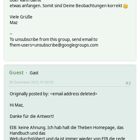
oder kann damit
etwas anfangen. Somit sind Deine Beobachtungen korrekt
Viele Grüße
Maz
--
To unsubscribe from this group, send email to
fhem-users+unsubscribe@googlegroups.com
Guest
Gast
30 Dezember 2012, 01:02:05
#2
Originally posted by: <email address deleted>
Hi Maz,
Danke für die Antwort!
EIB: keine Ahnung. Ich hab halt die Theben Homepage, das
Handbuch und das
Web durchstöbert und da ist immer wieder von EIB die rede