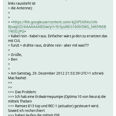
links raussteht ist
> die Antenne):
>
>
> <
https://lh6.googleusercontent.com/-kj2IP5XihXc/UN-
BJvagVZI/AAAAAAABGiw/yi1r9rSyuWI/s1600/IMG_3465%5B
1%5D.JPG
>
> Kabel rein - Kabel raus. Einfacher wärs ja den zu ersetzen das
mit CUL
> funzt = drähte raus, drähte rein - aber mit was???
>
> Grüße,
> Ben
>
>
> Am Samstag, 29. Dezember 2012 21:53:39 UTC+1 schrieb
Maz Rashid:
>>
>>
>>> Das Problem:
>>> Ich hab eine Erdwärmepumpe (Optima 10 von Neura) die
mittels Theben
>>> Ramses 813 top und REC-1 (actuator) gesteuert wird.
Soweit ich recherchiert
>>> haben laufen die mittels EIB.