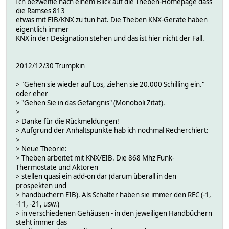
Ich bezweifle nach einem Blick auf die Theben-Homepage dass
die Ramses 813
etwas mit EIB/KNX zu tun hat. Die Theben KNX-Geräte haben
eigentlich immer
KNX in der Designation stehen und das ist hier nicht der Fall.
2012/12/30 Trumpkin
> "Gehen sie wieder auf Los, ziehen sie 20.000 Schilling ein."
oder eher
> "Gehen Sie in das Gefängnis" (Monoboli Zitat).
>
> Danke für die Rückmeldungen!
> Aufgrund der Anhaltspunkte hab ich nochmal Recherchiert:
>
> Neue Theorie:
> Theben arbeitet mit KNX/EIB. Die 868 Mhz Funk-
Thermostate und Aktoren
> stellen quasi ein add-on dar (darum überall in den
prospekten und
> handbüchern EIB). Als Schalter haben sie immer den REC (-1,
-11, -21, usw.)
> in verschiedenen Gehäusen - in den jeweiligen Handbüchern
steht immer das