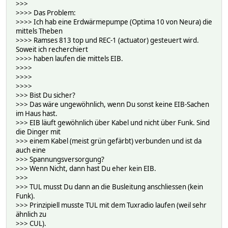
>>>
>>>> Das Problem:
>>>> Ich hab eine Erdwärmepumpe (Optima 10 von Neura) die
mittels Theben
>>>> Ramses 813 top und REC-1 (actuator) gesteuert wird.
Soweit ich recherchiert
>>>> haben laufen die mittels EIB.
>>>>
>>>>
>>>>
>>> Bist Du sicher?
>>> Das wäre ungewöhnlich, wenn Du sonst keine EIB-Sachen
im Haus hast.
>>> EIB läuft gewöhnlich über Kabel und nicht über Funk. Sind
die Dinger mit
>>> einem Kabel (meist grün gefärbt) verbunden und ist da
auch eine
>>> Spannungsversorgung?
>>> Wenn Nicht, dann hast Du eher kein EIB.
>>>
>>> TUL musst Du dann an die Busleitung anschliessen (kein
Funk).
>>> Prinzipiell musste TUL mit dem Tuxradio laufen (weil sehr
ähnlich zu
>>> CUL).