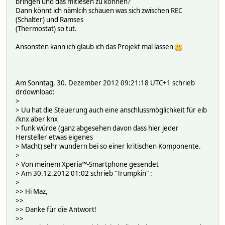
bringen und das mitlesen zu können?
Dann könnt ich nämlcih schauen was sich zwischen REC
(Schalter) und Ramses
(Thermostat) so tut.
Ansonsten kann ich glaub ich das Projekt mal lassen
Am Sonntag, 30. Dezember 2012 09:21:18 UTC+1 schrieb
drdownload:
>
> Uu hat die Steuerung auch eine anschlussmöglichkeit für eib
/knx aber knx
> funk würde (ganz abgesehen davon dass hier jeder
Hersteller etwas eigenes
> Macht) sehr wundern bei so einer kritischen Komponente.
>
> Von meinem Xperia™-Smartphone gesendet
> Am 30.12.2012 01:02 schrieb "Trumpkin"
:
>
>> Hi Maz,
>>
>> Danke für die Antwort!
>>