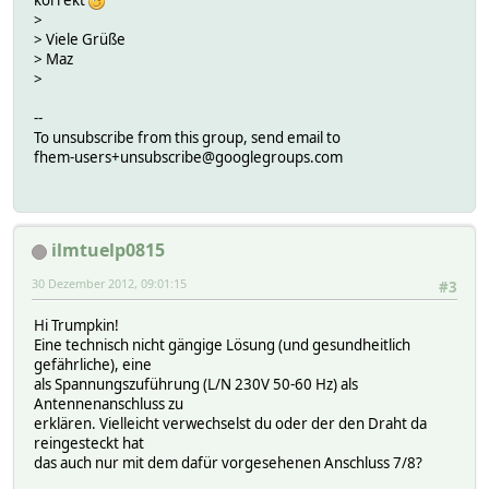
korrekt
>
> Viele Grüße
> Maz
>
--
To unsubscribe from this group, send email to
fhem-users+unsubscribe@googlegroups.com
ilmtuelp0815
30 Dezember 2012, 09:01:15
#3
Hi Trumpkin!
Eine technisch nicht gängige Lösung (und gesundheitlich
gefährliche), eine
als Spannungszuführung (L/N 230V 50-60 Hz) als
Antennenanschluss zu
erklären. Vielleicht verwechselst du oder der den Draht da
reingesteckt hat
das auch nur mit dem dafür vorgesehenen Anschluss 7/8?