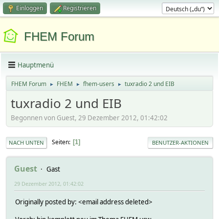
Einloggen
Registrieren
FHEM Forum
Hauptmenü
FHEM Forum
FHEM
fhem-users
tuxradio 2 und EIB
►
►
►
tuxradio 2 und EIB
Begonnen von Guest, 29 Dezember 2012, 01:42:02
Seiten
1
NACH UNTEN
BENUTZER-AKTIONEN
Guest
Gast
29 Dezember 2012, 01:42:02
Originally posted by: <email address deleted>