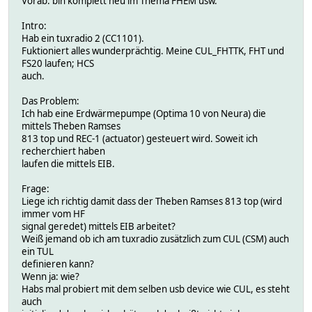
Vorab: bin komplett neu im Thema FHEM usw.
Intro:
Hab ein tuxradio 2 (CC1101).
Fuktioniert alles wunderprächtig. Meine CUL_FHTTK, FHT und
FS20 laufen; HCS
auch.
Das Problem:
Ich hab eine Erdwärmepumpe (Optima 10 von Neura) die
mittels Theben Ramses
813 top und REC-1 (actuator) gesteuert wird. Soweit ich
recherchiert haben
laufen die mittels EIB.
Frage:
Liege ich richtig damit dass der Theben Ramses 813 top (wird
immer vom HF
signal geredet) mittels EIB arbeitet?
Weiß jemand ob ich am tuxradio zusätzlich zum CUL (CSM) auch
ein TUL
definieren kann?
Wenn ja: wie?
Habs mal probiert mit dem selben usb device wie CUL, es steht
auch