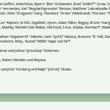
n Geffen, Antechinus, Bjoern "Bloc" Kristiansen, Brad "IchBin™" Grow, Co
tero" Hernandez, Karl "RegularExpression" Benson, Matthew "Labradoodle
 Eser, Shitiz "Dragooon" Garg, Theodore "Orstio" Hildebrandt, Thorsten "T
"Lex" Kilpinen, br360, GigaWatt, ziycon, Adam Tallon, Bigguy, Bruno "mar
, Mashby, Michael Colin Blaber, Old Fossil, S-Ace, shadav, Storman™, Wa
athan "vbgamer45" Valentin, Sami "SychO" Mazouz, Brannon "B" Hall, Gar
noSector, Ricky., Russell "NEND" Najar und SA™.
 Spence und Joshua "groundup" Dickerson.
z, Robert Monden und Relyana.
кιє мσηѕтєя" Forsberg und Ralph "[n3rve]" Otowo.