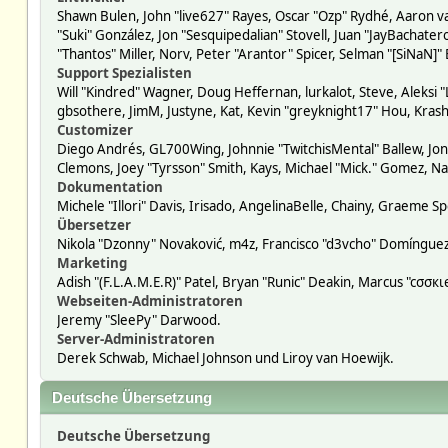
Shawn Bulen, John "live627" Rayes, Oscar "Ozp" Rydhé, Aaron va
"Suki" González, Jon "Sesquipedalian" Stovell, Juan "JayBacha
"Thantos" Miller, Norv, Peter "Arantor" Spicer, Selman "[SiNaN]"
Support Spezialisten
Will "Kindred" Wagner, Doug Heffernan, lurkalot, Steve, Aleksi 
gbsothere, JimM, Justyne, Kat, Kevin "greyknight17" Hou, Krash
Customizer
Diego Andrés, GL700Wing, Johnnie "TwitchisMental" Ballew, Jon
Clemons, Joey "Tyrsson" Smith, Kays, Michael "Mick." Gomez, Na
Dokumentation
Michele "Illori" Davis, Irisado, AngelinaBelle, Chainy, Graeme
Übersetzer
Nikola "Dzonny" Novaković, m4z, Francisco "d3vcho" Domíngue
Marketing
Adish "(F.L.A.M.E.R)" Patel, Bryan "Runic" Deakin, Marcus "cσσ
Webseiten-Administratoren
Jeremy "SleePy" Darwood.
Server-Administratoren
Derek Schwab, Michael Johnson und Liroy van Hoewijk.
Deutsche Übersetzung
Deutsche Übersetzung