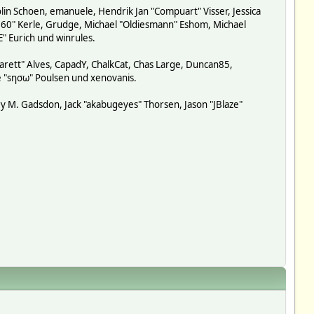
lin Schoen, emanuele, Hendrik Jan "Compuart" Visser, Jessica
-360" Kerle, Grudge, Michael "Oldiesmann" Eshom, Michael
E" Eurich und winrules.
garett" Alves, CapadY, ChalkCat, Chas Large, Duncan85,
de "sησω" Poulsen und xenovanis.
y M. Gadsdon, Jack "akabugeyes" Thorsen, Jason "JBlaze"