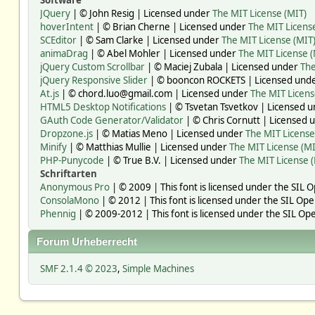
Software
JQuery
| © John Resig | Licensed under
The MIT License (MIT)
hoverIntent
| © Brian Cherne | Licensed under
The MIT Licens
SCEditor
| © Sam Clarke | Licensed under
The MIT License (MIT
animaDrag
| © Abel Mohler | Licensed under
The MIT License (
jQuery Custom Scrollbar
| © Maciej Zubala | Licensed under
The
jQuery Responsive Slider
| © booncon ROCKETS | Licensed und
At.js
| © chord.luo@gmail.com | Licensed under
The MIT Licens
HTML5 Desktop Notifications
| © Tsvetan Tsvetkov | Licensed 
GAuth Code Generator/Validator
| © Chris Cornutt | Licensed
Dropzone.js
| © Matias Meno | Licensed under
The MIT License
Minify
| © Matthias Mullie | Licensed under
The MIT License (MI
PHP-Punycode
| © True B.V. | Licensed under
The MIT License 
Schriftarten
Anonymous Pro
| © 2009 | This font is licensed under the SIL 
ConsolaMono
| © 2012 | This font is licensed under the SIL Ope
Phennig
| © 2009-2012 | This font is licensed under the SIL Ope
Forum Urheberrecht
SMF 2.1.4 © 2023
,
Simple Machines