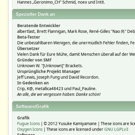
Hannes „Geronimo_CH“ Schmid, noex und Intit.
Spezieller Dank an
Beratende Entwickler
albertlast, Brett Flannigan, Mark Rose, René-Gilles "Nao 尚" Deb
Beta-Tester
Die unbezahlbaren Wenigen, die unermüdlich Fehler finden, F
Übersetzer
Vielen Dank für Eure Mühe, damit Menschen überall auf der W
Gründer von SMF
Unknown W. "[Unknown]" Brackets.
Ursprüngliche Projekt Manager
Jeff Lewis, Joseph Fung und David Recordon.
In Gedenken an
Crip, K@, metallica48423 und Paul_Pauline.
An alle, die wir vergessen haben: Danke schön!
Software/Grafik
Grafik
Fugue Icons
| © 2012 Yusuke Kamiyamane | These icons are lic
Oxygen Icons
| These icons are licensed under
GNU LGPLv3