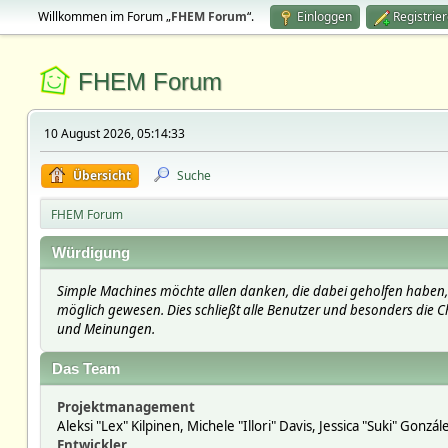
Willkommen im Forum „
FHEM Forum
“.
Einloggen
Registrie
FHEM Forum
10 August 2026, 05:14:33
Übersicht
Suche
FHEM Forum
Würdigung
Simple Machines möchte allen danken, die dabei geholfen haben, 
möglich gewesen. Dies schließt alle Benutzer und besonders die Ch
und Meinungen.
Das Team
Projektmanagement
Aleksi "Lex" Kilpinen, Michele "Illori" Davis, Jessica "Suki" Gonzá
Entwickler